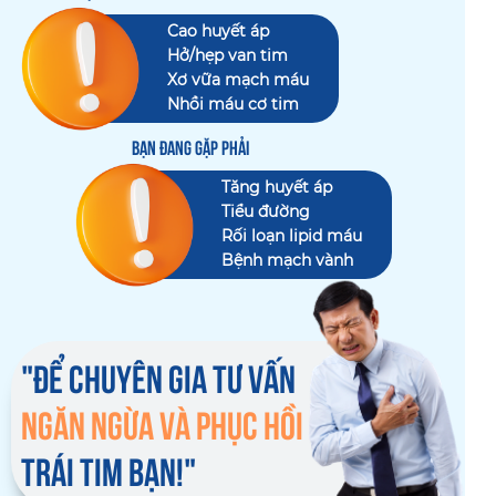
Cao huyết áp
Hở/hẹp van tim
Xơ vữa mạch máu
Nhồi máu cơ tim
BẠN ĐANG GẶP PHẢI
Tăng huyết áp
Tiểu đường
Rối loạn lipid máu
Bệnh mạch vành
"ĐỂ CHUYÊN GIA TƯ VẤN
NGĂN NGỪA VÀ PHỤC HỒI
TRÁI TIM BẠN!"