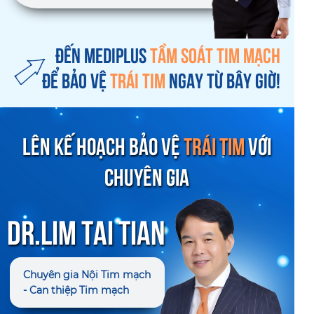
ĐẾN MEDIPLUS
TẦM SOÁT TIM MẠCH
ĐỂ BẢO VỆ
TRÁI TIM
NGAY TỪ BÂY GIỜ!
LÊN KẾ HOẠCH BẢO VỆ
TRÁI TIM
VỚI
CHUYÊN GIA
DR.LIM TAI TIAN
Chuyên gia Nội Tim mạch
- Can thiệp Tim mạch