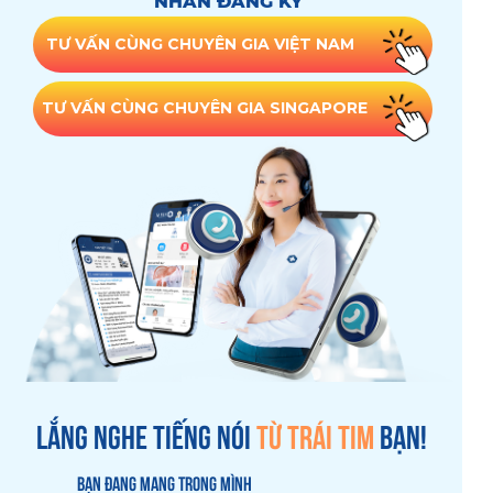
NHẤN ĐĂNG KÝ
TƯ VẤN CÙNG CHUYÊN GIA VIỆT NAM
TƯ VẤN CÙNG CHUYÊN GIA SINGAPORE
LẮNG NGHE TIẾNG NÓI
TỪ TRÁI TIM
BẠN!
BẠN ĐANG MANG TRONG MÌNH