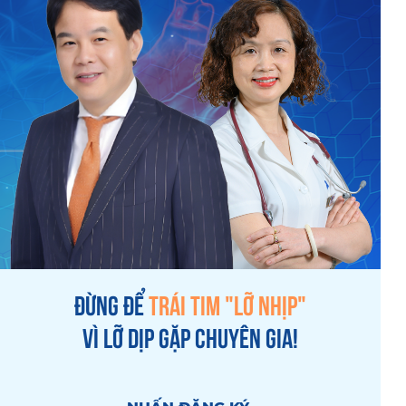
ĐỪNG ĐỂ
TRÁI TIM "LỠ NHỊP"
VÌ LỠ DỊP GẶP CHUYÊN GIA!