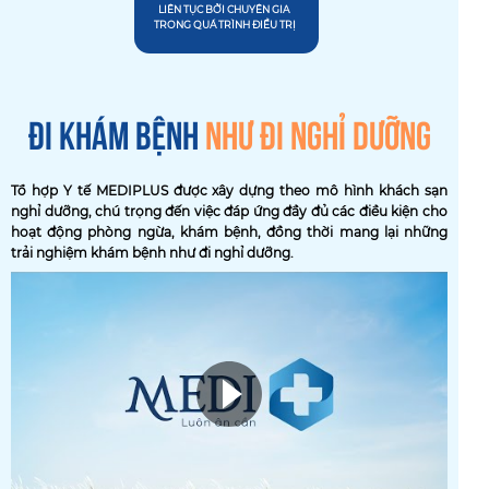
LIÊN TỤC BỞI CHUYÊN GIA
TRONG QUÁ TRÌNH ĐIỀU TRỊ
ĐI KHÁM BỆNH
NHƯ ĐI NGHỈ DƯỠNG
Tổ hợp Y tế MEDIPLUS được xây dựng theo mô hình khách sạn
nghỉ dưỡng, chú trọng đến việc đáp ứng đầy đủ các điều kiện cho
hoạt động phòng ngừa, khám bệnh, đồng thời mang lại những
trải nghiệm khám bệnh như đi nghỉ dưỡng.