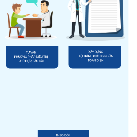
XÂY DỰNG
TƯ VẤN
LỘ TRÌNH PHÒNG NGỪA
PHƯƠNG PHÁP ĐIỀU TRỊ
TOÀN DIỆN
PHÙ HỢP, LÂU DÀI
THEO DÕI