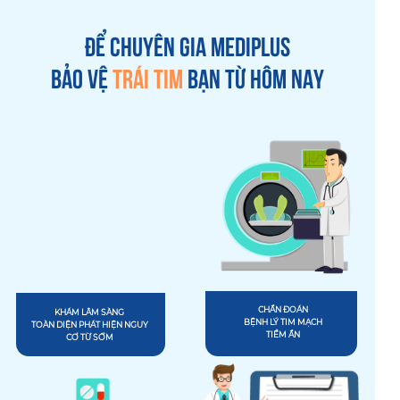
Để chuyên gia MEDIPLUS
bảo vệ
trái tim
bạn từ hôm nay
CHẨN ĐOÁN
KHÁM LÂM SÀNG
BỆNH LÝ TIM MẠCH
TOÀN DIỆN PHÁT HIỆN NGUY
TIỀM ẨN
CƠ TỪ SỚM