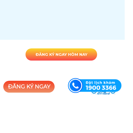
ĐĂNG KÝ NGAY HÔM NAY
TỔ HỢP Y TẾ MEDIPLUS
Address: Tầng 2, TTTM Mandarin Garden 2, 99 Tân
Mai, Hoàng Mai, Hà Nội
ĐĂNG KÝ NGAY
Hotline:
1900 3366
Email: info@mediplus.vn
Website: https://mediplus.vn
Giờ làm việc: 7h30 - 19h