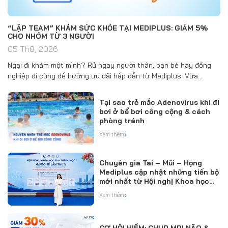
“LẬP TEAM” KHÁM SỨC KHỎE TẠI MEDIPLUS: GIẢM 5%
CHO NHÓM TỪ 3 NGƯỜI
05 Th8, 2026
Ngại đi khám một mình? Rủ ngay người thân, bạn bè hay đồng
nghiệp đi cùng để hưởng ưu đãi hấp dẫn từ Mediplus. Vừa…
Tại sao trẻ mắc Adenovirus khi đi
bơi ở bể bơi công cộng & cách
phòng tránh
›
Xem thêm
Chuyên gia Tai – Mũi – Họng
Mediplus cập nhật những tiến bộ
mới nhất từ Hội nghị Khoa học
Quốc tế
›
Xem thêm
CƠ HỘI HIẾM: CHỤP MRI NÃO &