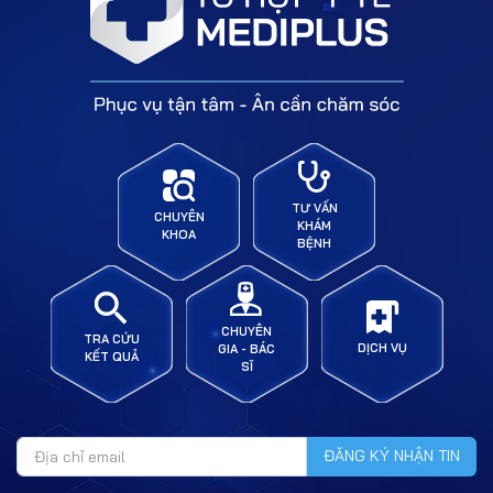
TƯ VẤN
CHUYÊN
KHÁM
KHOA
BỆNH
CHUYÊN
TRA CỨU
DỊCH VỤ
GIA - BÁC
KẾT QUẢ
SĨ
ĐĂNG KÝ NHẬN TIN