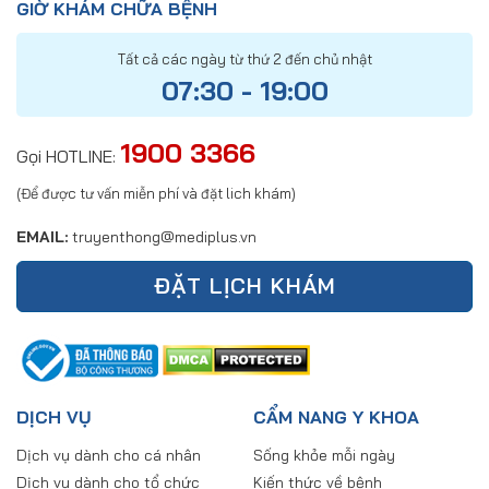
GIỜ KHÁM CHỮA BỆNH
Tất cả các ngày từ thứ 2 đến chủ nhật
07:30 - 19:00
1900 3366
Gọi HOTLINE:
(Để được tư vấn miễn phí và đặt lich khám)
EMAIL:
truyenthong@mediplus.vn
ĐẶT LỊCH KHÁM
DỊCH VỤ
CẨM NANG Y KHOA
Dịch vụ dành cho cá nhân
Sống khỏe mỗi ngày
Dịch vụ dành cho tổ chức
Kiến thức về bệnh