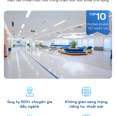
Kiến tạo chuẩn mực mới trong chăm sóc sức khỏe chủ động
10
TOP
PHÒNG KHÁM
TỐT NHẤT VN
Quy tụ 500+ chuyên gia
Không gian sang trọng,
đầu ngành
riêng tư, thoải mái