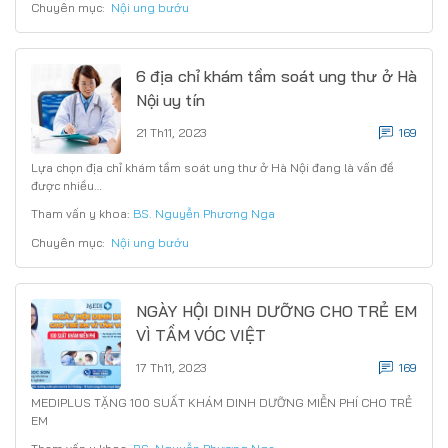
Chuyên mục:
Nội ung bướu
6 địa chỉ khám tầm soát ung thư ở Hà
Nội uy tín
21 Th11, 2023
169
Lựa chọn địa chỉ khám tầm soát ung thư ở Hà Nội đang là vấn đề
được nhiều…
Tham vấn y khoa:
BS. Nguyễn Phương Nga
Chuyên mục:
Nội ung bướu
NGÀY HỘI DINH DƯỠNG CHO TRẺ EM
VÌ TẦM VÓC VIỆT
17 Th11, 2023
169
MEDIPLUS TẶNG 100 SUẤT KHÁM DINH DƯỠNG MIỄN PHÍ CHO TRẺ
EM