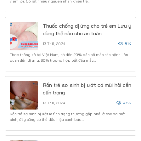
viêm lợi. Có rất nhiều nguyên nhân khiến trẻ…
Thuốc chống dị ứng cho trẻ em Lưu ý
dùng thế nào cho an toàn
13 Th11, 2024
8.1K
Theo thống kê tại Việt Nam, có đến 20% dân số mắc các bệnh liên
quan đến dị ứng. 80% trường hợp bắt đầu mắc…
Rốn trẻ sơ sinh bị ướt có mùi hôi cần
cẩn trọng
13 Th11, 2024
4.5K
Rốn trẻ sơ sinh bị ướt là tình trạng thường gặp phải ở các bé mới
sinh, đây cũng có thể dấu hiệu cảnh báo…