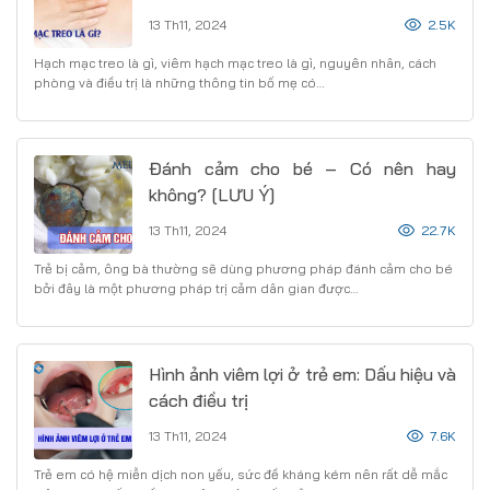
13 Th11, 2024
2.5K
Hạch mạc treo là gì, viêm hạch mạc treo là gì, nguyên nhân, cách
phòng và điều trị là những thông tin bố mẹ có…
Đánh cảm cho bé – Có nên hay
không? [LƯU Ý]
13 Th11, 2024
22.7K
Trẻ bị cảm, ông bà thường sẽ dùng phương pháp đánh cảm cho bé
bởi đây là một phương pháp trị cảm dân gian được…
Hình ảnh viêm lợi ở trẻ em: Dấu hiệu và
cách điều trị
13 Th11, 2024
7.6K
Trẻ em có hệ miễn dịch non yếu, sức đề kháng kém nên rất dễ mắc