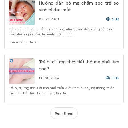
Hướng dẫn bố mẹ chăm sóc trẻ sơ
sinh bị đau mắt
12 Th6, 2023
2.3K
Trẻ sơ sinh bị đau mắt là một trong những vấn đề lo lắng của các
bậc phụ huynh. Đây là bệnh lý lành tính…
Tham vấn y khoa:
Trẻ bị dị ứng thời tiết, bố mẹ phải làm
sao?
13 Th11, 2024
3.0K
Trẻ bị dị ứng thời tiết khá phổ biến vì ở lứa tuổi này hệ thống miễn
dịch của trẻ chưa hoàn thiện, làn da…
Xem thêm