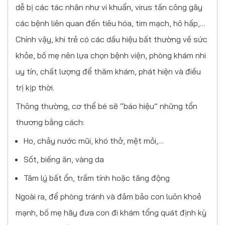
dễ bị các tác nhân như vi khuẩn, virus tấn công gây
các bệnh liên quan đến tiêu hóa, tim mạch, hô hấp,…
Chính vậy, khi trẻ có các dấu hiệu bất thường về sức
khỏe, bố mẹ nên lựa chọn bệnh viện, phòng khám nhi
uy tín, chất lượng để thăm khám, phát hiện và điều
trị kịp thời.
Thông thường, cơ thể bé sẽ “báo hiệu” những tổn
thương bằng cách:
Ho, chảy nước mũi, khó thở, mệt mỏi,…
Sốt, biếng ăn, vàng da
Tâm lý bất ổn, trầm tính hoặc tăng động
Ngoài ra, để phòng tránh và đảm bảo con luôn khoẻ
mạnh, bố mẹ hãy đưa con đi khám tổng quát định kỳ