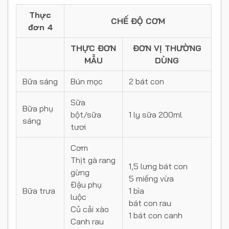
Thực
CHẾ ĐỘ CƠM
đơn 4
THỰC ĐƠN
ĐƠN VỊ THƯỜNG
MẪU
DÙNG
Bữa sáng
Bún mọc
2 bát con
Sữa
Bữa phụ
bột/sữa
1 ly sữa 200ml
sáng
tươi
Cơm
Thịt gà rang
1,5 lưng bát con
gừng
5 miếng vừa
Đậu phụ
Bữa trưa
1 bìa
luộc
bát con rau
Củ cải xào
1 bát con canh
Canh rau