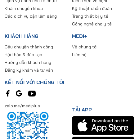
Dịch vụ dành cho tổ chức
Kiến thức về bệnh
Khám chuyên khoa
Kỹ thuật chẩn đoán
Các dịch vụ cận lâm sàng
Trang thiết bị y tế
Công nghệ cho y tế
KHÁCH HÀNG
MEDI+
Câu chuyện thành công
Về chúng tôi
Hội thảo & đào tạo
Liên hệ
Hướng dẫn khách hàng
Đăng ký khám và tư vấn
KẾT NỐI VỚI CHÚNG TÔI
zalo.me/mediplus
TẢI APP