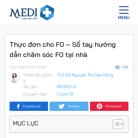
Thực đơn cho F0 – Sổ tay hướng
dẫn chăm sóc F0 tại nhà
Cập nhật 11/05/2023
1.5K
Tham vấn y kho
ThS.BS Nguyễn Thị Diệu Hồng
a:
Tác giả:
MEDIPLUS
Chuyên mục:
Covid-19
Facebook
Twitter
Pinterest
MỤC LỤC