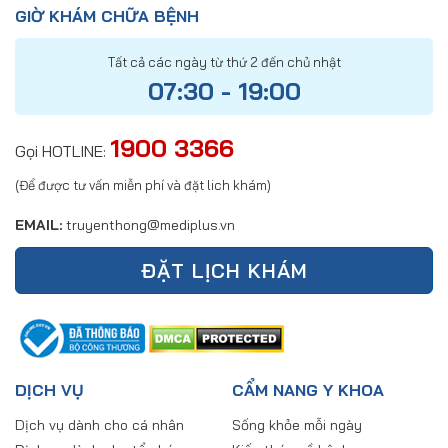
GIỜ KHÁM CHỮA BỆNH
Tất cả các ngày từ thứ 2 đến chủ nhật
07:30 - 19:00
1900 3366
Gọi HOTLINE:
(Để được tư vấn miễn phí và đặt lich khám)
EMAIL:
truyenthong@mediplus.vn
ĐẶT LỊCH KHÁM
DỊCH VỤ
CẨM NANG Y KHOA
Dịch vụ dành cho cá nhân
Sống khỏe mỗi ngày