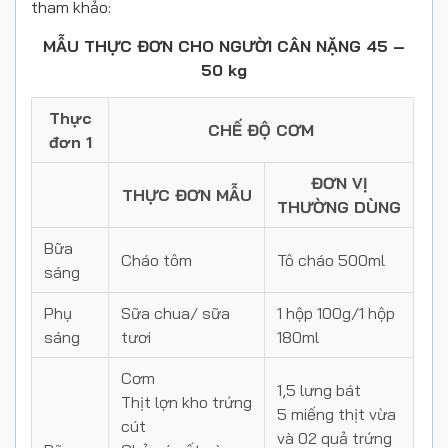
tham khảo:
MẪU THỰC ĐƠN CHO NGƯỜI CÂN NẶNG 45 –
50 kg
Thực
CHẾ ĐỘ CƠM
đơn 1
ĐƠN VỊ
THỰC ĐƠN MẪU
THƯỜNG DÙNG
Bữa
Cháo tôm
Tô cháo 500ml
sáng
Phụ
Sữa chua/ sữa
1 hộp 100g/1 hộp
sáng
tươi
180ml
Cơm
1,5 lưng bát
Thịt lợn kho trứng
5 miếng thịt vừa
cút
và 02 quả trứng