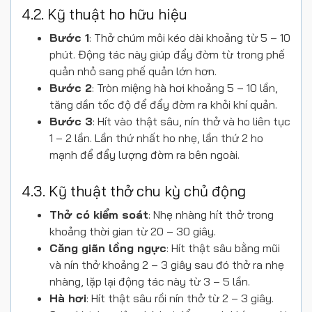
4.2. Kỹ thuật ho hữu hiệu
Bước 1
: Thở chúm môi kéo dài khoảng từ 5 – 10
phút. Động tác này giúp đẩy đờm từ trong phế
quản nhỏ sang phế quản lớn hơn.
Bước 2
: Tròn miệng hà hơi khoảng 5 – 10 lần,
tăng dần tốc độ để đẩy đờm ra khỏi khí quản.
Bước 3
: Hít vào thật sâu, nín thở và ho liên tục
1 – 2 lần. Lần thứ nhất ho nhẹ, lần thứ 2 ho
mạnh để đẩy lượng đờm ra bên ngoài.
4.3. Kỹ thuật thở chu kỳ chủ động
Thở có kiểm soát
: Nhẹ nhàng hít thở trong
khoảng thời gian từ 20 – 30 giây.
Căng giãn lồng ngực
: Hít thật sâu bằng mũi
và nín thở khoảng 2 – 3 giây sau đó thở ra nhẹ
nhàng, lặp lại động tác này từ 3 – 5 lần.
Hà hơi
: Hít thật sâu rồi nín thở từ 2 – 3 giây.