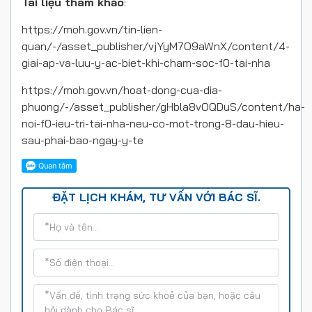
Tài liệu tham khảo
:
https://moh.gov.vn/tin-lien-
quan/-/asset_publisher/vjYyM7O9aWnX/content/4-
giai-ap-va-luu-y-ac-biet-khi-cham-soc-f0-tai-nha
https://moh.gov.vn/hoat-dong-cua-dia-
phuong/-/asset_publisher/gHbla8vOQDuS/content/ha-
noi-f0-ieu-tri-tai-nha-neu-co-mot-trong-8-dau-hieu-
sau-phai-bao-ngay-y-te
ĐẶT LỊCH KHÁM, TƯ VẤN VỚI BÁC SĨ.