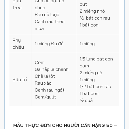
Bữa
Chả cá sốt cà
cút
trưa
chua
2 miếng nhỏ
Rau củ luộc
½ bát con rau
Canh rau theo
1 bát con
mùa
Phụ
1 miếng Đu đủ
1 miếng
chiều
1,5 lưng bát con
Cơm
cơm
Gà hấp lá chanh
2 miếng gà
Chả lá lốt
Bữa tối
1 miếng
Rau xào
1/2 bát con rau
Canh rau ngót
1 bát con
Cam/quýt
½ quả
MẪU THỰC ĐƠN CHO NGƯỜI CÂN NẶNG 50 –