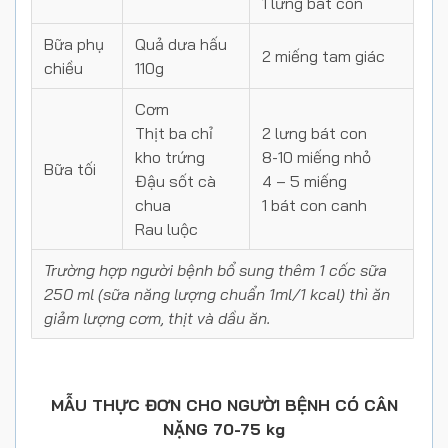
1 lưng bát con
Bữa phụ
Quả dưa hấu
2 miếng tam giác
chiều
110g
Cơm
Thịt ba chỉ
2 lưng bát con
kho trứng
8-10 miếng nhỏ
Bữa tối
Đậu sốt cà
4 – 5 miếng
chua
1 bát con canh
Rau luộc
Trường hợp người bệnh bổ sung thêm 1 cốc sữa
250 ml (sữa năng lượng chuẩn 1ml/1 kcal) thì ăn
giảm lượng cơm, thịt và dầu ăn.
MẪU THỰC ĐƠN CHO NGƯỜI BỆNH CÓ CÂN
NẶNG 70-75 kg