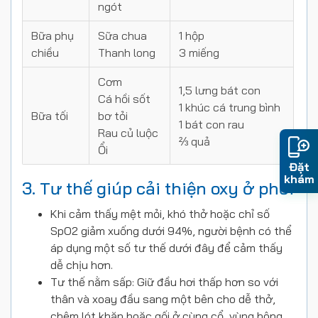
ngót
Bữa phụ
Sữa chua
1 hộp
chiều
Thanh long
3 miếng
Cơm
1,5 lưng bát con
Cá hồi sốt
1 khúc cá trung bình
Bữa tối
bơ tỏi
1 bát con rau
Rau củ luộc
⅔ quả
Ổi
Đặt
khám
3. Tư thế giúp cải thiện oxy ở phổi
Khi cảm thấy mệt mỏi, khó thở hoặc chỉ số
SpO2 giảm xuống dưới 94%, người bệnh có thể
áp dụng một số tư thế dưới đây để cảm thấy
dễ chịu hơn.
Tư thế nằm sấp: Giữ đầu hơi thấp hơn so với
thân và xoay đầu sang một bên cho dễ thở,
chêm lót khăn hoặc gối ở cùng cổ, vùng hông