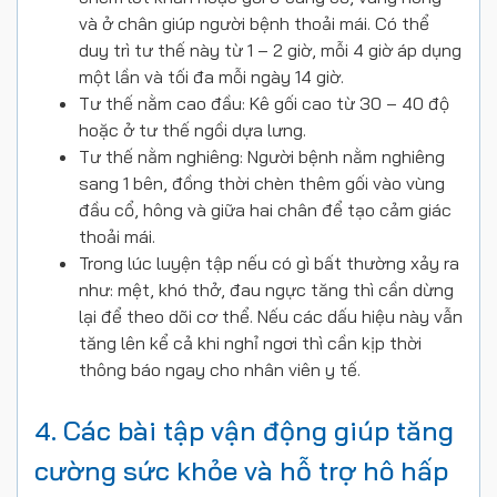
và ở chân giúp người bệnh thoải mái. Có thể
duy trì tư thế này từ 1 – 2 giờ, mỗi 4 giờ áp dụng
một lần và tối đa mỗi ngày 14 giờ.
Tư thế nằm cao đầu: Kê gối cao từ 30 – 40 độ
hoặc ở tư thế ngồi dựa lưng.
Tư thế nằm nghiêng: Người bệnh nằm nghiêng
sang 1 bên, đồng thời chèn thêm gối vào vùng
đầu cổ, hông và giữa hai chân để tạo cảm giác
thoải mái.
Trong lúc luyện tập nếu có gì bất thường xảy ra
như: mệt, khó thở, đau ngực tăng thì cần dừng
lại để theo dõi cơ thể. Nếu các dấu hiệu này vẫn
tăng lên kể cả khi nghỉ ngơi thì cần kịp thời
thông báo ngay cho nhân viên y tế.
4. Các bài tập vận động giúp tăng
cường sức khỏe và hỗ trợ hô hấp