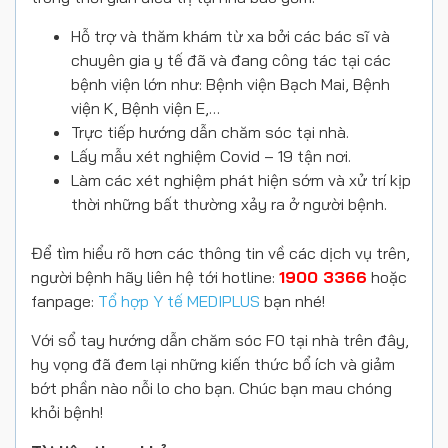
Hỗ trợ và thăm khám từ xa bởi các bác sĩ và
chuyên gia y tế đã và đang công tác tại các
bệnh viện lớn như: Bệnh viện Bạch Mai, Bệnh
viện K, Bệnh viện E,…
Trực tiếp hướng dẫn chăm sóc tại nhà.
Lấy mẫu xét nghiệm Covid – 19 tận nơi.
Làm các xét nghiệm phát hiện sớm và xử trí kịp
thời những bất thường xảy ra ở người bệnh.
Để tìm hiểu rõ hơn các thông tin về các dịch vụ trên,
người bệnh hãy liên hệ tới hotline:
1900 3366
hoặc
fanpage:
Tổ hợp Y tế MEDIPLUS
bạn nhé!
Với sổ tay hướng dẫn chăm sóc F0 tại nhà trên đây,
hy vọng đã đem lại những kiến thức bổ ích và giảm
bớt phần nào nỗi lo cho bạn. Chúc bạn mau chóng
khỏi bệnh!