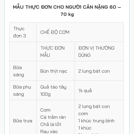
MẪU THỰC ĐƠN CHO NGƯỜI CÂN NẶNG 60 –
70 kg
Thực
CHẾ ĐỘ CƠM
đơn 3
THỰC ĐƠN
ĐƠN VỊ THƯỜNG
MẪU
DÙNG
Bữa
Bún thịt nạc
2 lưng bát con
sáng
Bữa phụ
Quả táo tây
½ quả
sáng
100g
2 lưng bát con
Cơm
cơm
Cá trắm rán
Bữa trưa
1 khúc trung bình
Chả lá lốt
1 khúc
Rau xào