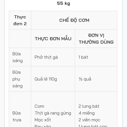
55 kg
Thực
CHẾ ĐỘ CƠM
đơn 2
ĐƠN VỊ
THỰC ĐƠN MẪU
THƯỜNG DÙNG
Bữa
Phở thịt gà
1 bát
sáng
Bữa
phụ
Quả lê 110g
½ quả
sáng
Cơm
2 lưng bát
Bữa
Thịt gà rang gừng
4 miếng
trưa
Mọc xốt
2 viên mọc
Rau xào
1 lưng bát con