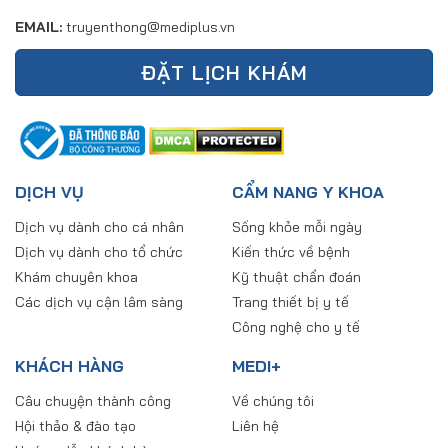
EMAIL:
truyenthong@mediplus.vn
ĐẶT LỊCH KHÁM
DỊCH VỤ
CẨM NANG Y KHOA
Dịch vụ dành cho cá nhân
Sống khỏe mỗi ngày
Dịch vụ dành cho tổ chức
Kiến thức về bệnh
Khám chuyên khoa
Kỹ thuật chẩn đoán
Các dịch vụ cận lâm sàng
Trang thiết bị y tế
Công nghệ cho y tế
KHÁCH HÀNG
MEDI+
Câu chuyện thành công
Về chúng tôi
Hội thảo & đào tạo
Liên hệ