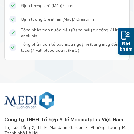
Định lượng Urê [Máu]/ Urea
Định lượng Creatinin [Máu]/ Creatinin
Tổng phân tích nước tiểu (Bằng máy tự động)/ Urine
analysis
Đặt
Tổng phân tích tế bào máu ngoại vi (bằng máy đếm
khám
laser)/ Full blood count (FBC)
Công ty TNHH Tổ hợp Y tế Medicalplus Việt Nam
Trụ sở: Tầng 2, TTTM Mandarin Garden 2, Phường Tương Mai,
Thành phố Hà Nội