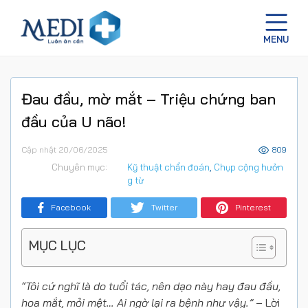
Đau đầu, mờ mắt – Triệu chứng ban
đầu của U não!
Cập nhật 20/06/2025
809
Chuyên mục:
Kỹ thuật chẩn đoán
,
Chụp cộng hưởn
g từ
Facebook
Twitter
Pinterest
MỤC LỤC
“Tôi cứ nghĩ là do tuổi tác, nên dạo này hay đau đầu,
hoa mắt, mỏi mệt… Ai ngờ lại ra bệnh như vậy.”
– Lời