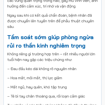
các vùng quan trọng trong não, gây mù vĩnh viễn, ảnh
hưởng đến cảm xúc, trí nhớ và vận động.
Ngay sau khi có kết quả chẩn đoán, bệnh nhân đã
được chuyển lên tuyến trên để phẫu thuật chuyên
sâu.
Tầm soát sớm giúp phòng ngừa
rủi ro thần kinh nghiêm trọng
Không riêng gì trường hợp trên – rất nhiều người lớn
tuổi hiện nay gặp các triệu chứng như:
– Đau đầu kéo dài không rõ nguyên nhân
– Hoa mắt, mỏi mắt, thị lực giảm
– Mất ngủ, hay quên, khó tập trung
– Tê bì tay chân thoáng qua, rối loạn cảm giác