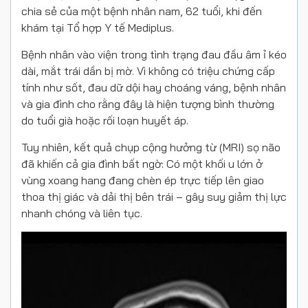
chia sẻ của một bệnh nhân nam, 62 tuổi, khi đến
khám tại Tổ hợp Y tế Mediplus.
Bệnh nhân vào viện trong tình trạng đau đầu âm ỉ kéo
dài, mắt trái dần bị mờ. Vì không có triệu chứng cấp
tính như sốt, đau dữ dội hay choáng váng, bệnh nhân
và gia đình cho rằng đây là hiện tượng bình thường
do tuổi già hoặc rối loạn huyết áp.
Tuy nhiên, kết quả chụp cộng hưởng từ (MRI) sọ não
đã khiến cả gia đình bất ngờ: Có một khối u lớn ở
vùng xoang hang đang chèn ép trực tiếp lên giao
thoa thị giác và dải thị bên trái – gây suy giảm thị lực
nhanh chóng và liên tục.