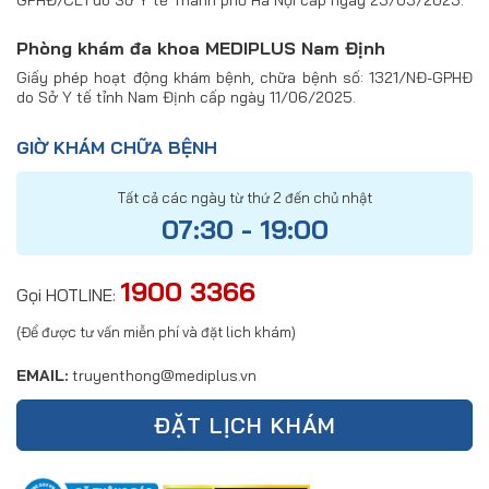
GPHĐ/CL1 do Sở Y tế Thành phố Hà Nội cấp ngày 23/03/2023.
Phòng khám đa khoa MEDIPLUS Nam Định
Giấy phép hoạt động khám bệnh, chữa bệnh số: 1321/NĐ-GPHĐ
do Sở Y tế tỉnh Nam Định cấp ngày 11/06/2025.
GIỜ KHÁM CHỮA BỆNH
Tất cả các ngày từ thứ 2 đến chủ nhật
07:30 - 19:00
1900 3366
Gọi HOTLINE:
(Để được tư vấn miễn phí và đặt lich khám)
EMAIL:
truyenthong@mediplus.vn
ĐẶT LỊCH KHÁM