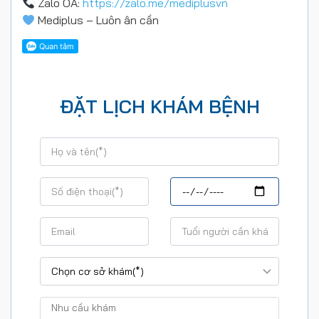
Zalo OA:
https://zalo.me/mediplusvn
Mediplus – Luôn ân cần
ĐẶT LỊCH KHÁM BỆNH