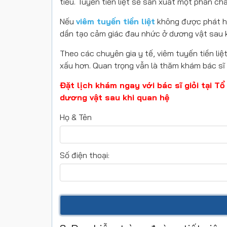
tiểu. Tuyến tiền liệt sẽ sản xuất một phần chất
Nếu
viêm tuyến tiền liệt
không được phát hi
dần tạo cảm giác đau nhức ở dương vật sau k
Theo các chuyên gia y tế, viêm tuyến tiền liệ
xấu hơn. Quan trọng vẫn là thăm khám bác sĩ
Đặt lịch khám ngay với bác sĩ giỏi tại 
dương vật sau khi quan hệ
Họ & Tên
Số điện thoại: