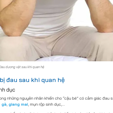
Đau dương vật sau khi quan hệ
ị đau sau khi quan hệ
ình dục
rong những nguyên nhân khiến cho “cậu bé” có cảm giác đau s
 gà
,
giang mai
, mụn rộp sinh dục,…