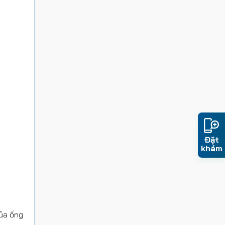
Đặt
khám
của ống