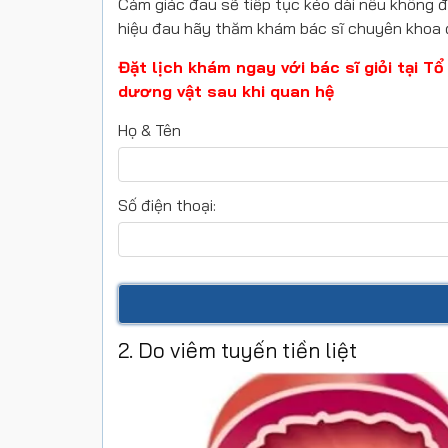
Cảm giác đau sẽ tiếp tục kéo dài nếu không đư
hiệu đau hãy thăm khám bác sĩ chuyên khoa 
Đặt lịch khám ngay với bác sĩ giỏi tại 
dương vật sau khi quan hệ
Họ & Tên
Số điện thoại:
2. Do viêm tuyến tiền liệt