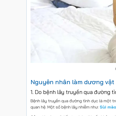
Nguyên nhân làm dương vật b
1. Do bệnh lây truyền qua đường t
Bệnh lây truyền qua đường tình dục là một t
quan hệ. Một số bệnh lây nhiễm như:
Sùi mào