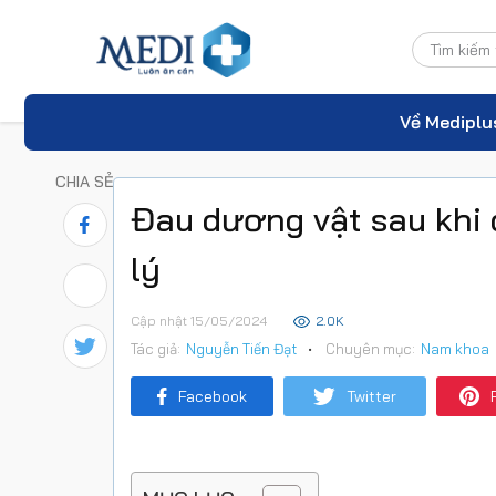
Về Mediplu
CHIA SẺ
Đau dương vật sau khi
lý
Cập nhật 15/05/2024
2.0K
Tác giả:
Nguyễn Tiến Đạt
•
Chuyên mục:
Nam khoa
Facebook
Twitter