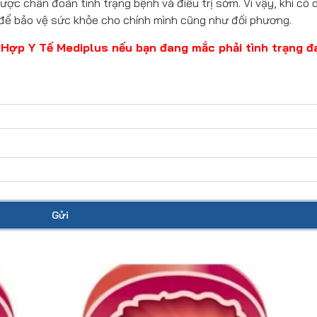
ợc chẩn đoán tình trạng bệnh và điều trị sớm. Vì vậy, khi có 
để bảo vệ sức khỏe cho chính mình cũng như đối phương.
Tổ Hợp Y Tế Mediplus nếu bạn đang mắc phải tình trạng đ