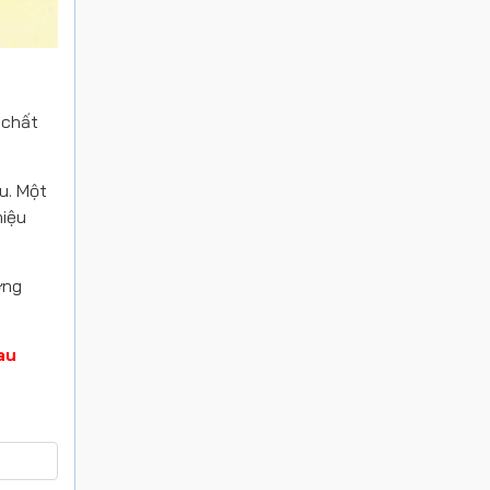
 chất
u. Một
niệu
ơng
au