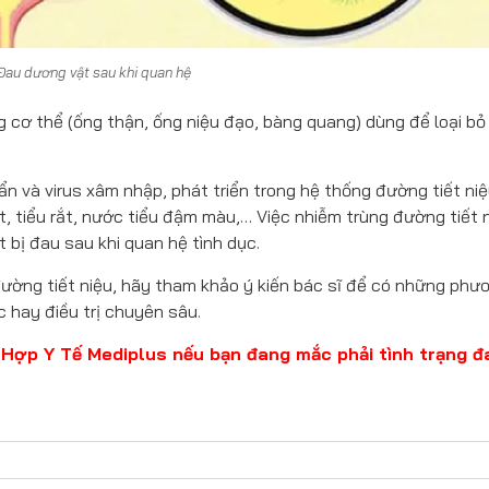
Đau dương vật sau khi quan hệ
g cơ thể (ống thận, ống niệu đạo, bàng quang) dùng để loại bỏ
n và virus xâm nhập, phát triển trong hệ thống đường tiết niệ
ốt, tiểu rắt, nước tiểu đậm màu,… Việc nhiễm trùng đường tiết 
 bị đau sau khi quan hệ tình dục.
ường tiết niệu, hãy tham khảo ý kiến bác sĩ để có những phư
c hay điều trị chuyên sâu.
Tổ Hợp Y Tế Mediplus nếu bạn đang mắc phải tình trạng đ