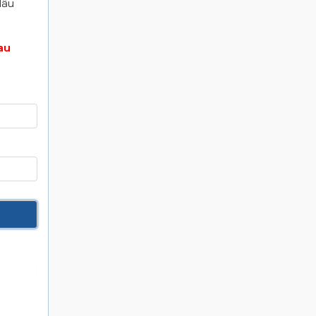
dấu
au