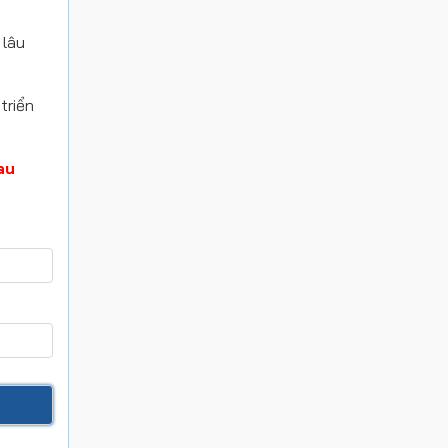
 lâu
triển
au