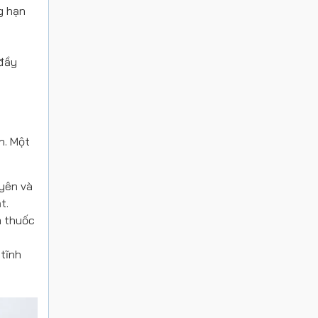
g hạn
 đầy
h. Một
uyên và
t.
m thuốc
tĩnh