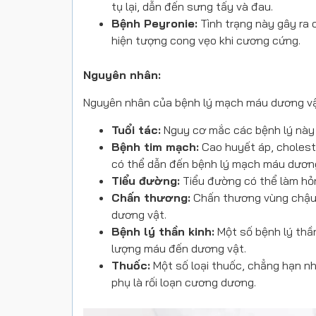
tụ lại, dẫn đến sưng tấy và đau.
Bệnh Peyronie:
Tình trạng này gây ra
hiện tượng cong vẹo khi cương cứng.
Nguyên nhân:
Nguyên nhân của bệnh lý mạch máu dương vật
Tuổi tác:
Nguy cơ mắc các bệnh lý này 
Bệnh tim mạch:
Cao huyết áp, cholest
có thể dẫn đến bệnh lý mạch máu dương
Tiểu đường:
Tiểu đường có thể làm hỏ
Chấn thương:
Chấn thương vùng chậu 
dương vật.
Bệnh lý thần kinh:
Một số bệnh lý thầ
lượng máu đến dương vật.
Thuốc:
Một số loại thuốc, chẳng hạn n
phụ là rối loạn cương dương.