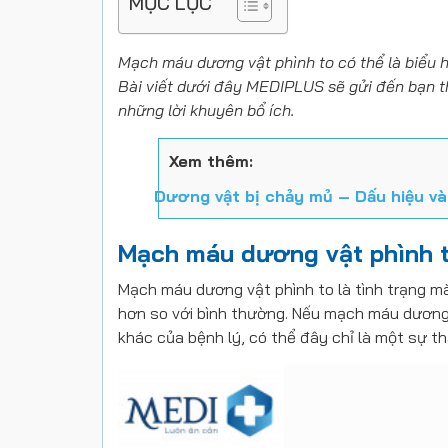
MỤC LỤC
Mạch máu dương vật phình to
có thể là biểu
Bài viết dưới đây MEDIPLUS sẽ gửi đến bạn thô
những lời khuyên bổ ích.
Xem thêm:
Dương vật bị chảy mủ – Dấu hiệu và 
Mạch máu dương vật phình t
Mạch máu dương vật phình to
là tình trạng m
hơn so với bình thường. Nếu
mạch máu dương 
khác của bệnh lý, có thể đây chỉ là một sự th