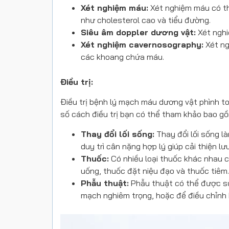
Xét nghiệm máu:
Xét nghiệm máu có th
như cholesterol cao và tiểu đường.
Siêu âm doppler dương vật:
Xét nghi
Xét nghiệm cavernosography:
Xét ng
các khoang chứa máu.
Điều trị:
Điều trị bệnh lý
mạch máu dương vật phình t
số cách điều trị bạn có thể tham khảo bao gồ
Thay đổi lối sống:
Thay đổi lối sống l
duy trì cân nặng hợp lý giúp cải thiện
Thuốc:
Có nhiều loại thuốc khác nhau c
uống, thuốc đặt niệu đạo và thuốc tiêm.
Phẫu thuật:
Phẫu thuật có thể được sử
mạch nghiêm trọng, hoặc để điều chỉnh 