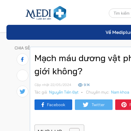
Về Mediplu
CHIA SẺ
Mạch máu dương vật ph
giới không?
Cập nhật 22/05/2024
9.1K
Tác giả:
Nguyễn Tiến Đạt
•
Chuyên mục:
Nam khoa
Facebook
Twitter