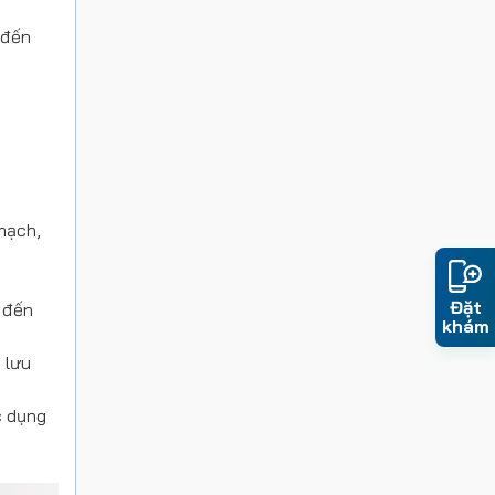
 đến
mạch,
Đặt
 đến
khám
 lưu
c dụng