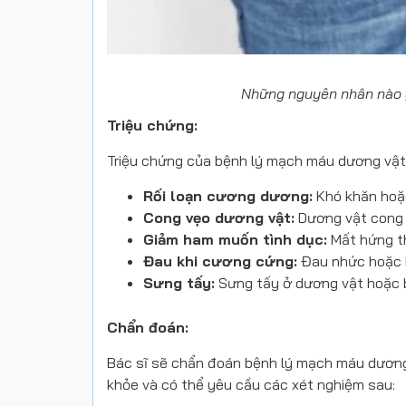
Những nguyên nhân nào g
Triệu chứng:
Triệu chứng của bệnh lý mạch máu dương vật 
Rối loạn cương dương:
Khó khăn hoặc
Cong vẹo dương vật:
Dương vật cong 
Giảm ham muốn tình dục:
Mất hứng th
Đau khi cương cứng:
Đau nhức hoặc k
Sưng tấy:
Sưng tấy ở dương vật hoặc b
Chẩn đoán:
Bác sĩ sẽ chẩn đoán bệnh lý
mạch máu dương 
khỏe và có thể yêu cầu các xét nghiệm sau: