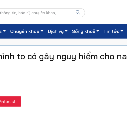
s
Chuyên khoa
Dịch vụ
Sống khoẻ
Tin tức
ình to có gây nguy hiểm cho n
Pinterest