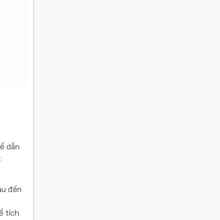
hể dẫn
t
áu đến
ể tích