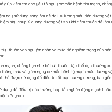
ể giúp kiểm tra các yếu tố nguy cơ mắc bệnh tim mạch, chẳn
ệm này sử dụng sóng âm để đo lưu lượng máu đến dương vật.
hiệm này chụp X-quang dương vật sau khi tiêm thuốc để làm
o
tùy thuộc vào nguyên nhân và mức độ nghiêm trọng của bện
m:
ành mạnh, chẳng hạn như bỏ hút thuốc, tập thể dục thường x
 lưu thông máu và giảm nguy cơ mắc bệnh lý mạch máu dương vậ
ó thể được sử dụng để điều trị rối loạn cương dương, bao gồ
 dụng để điều trị các trường hợp tắc nghẽn động mạch hoặc 
bệnh Peyronie.