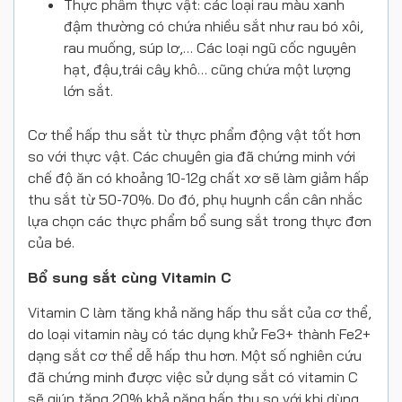
Thực phẩm thực vật: các loại rau màu xanh
đậm thường có chứa nhiều sắt như rau bó xôi,
rau muống, súp lơ,… Các loại ngũ cốc nguyên
hạt, đậu,trái cây khô… cũng chứa một lượng
lớn sắt.
Cơ thể hấp thu sắt từ thực phẩm động vật tốt hơn
so với thực vật. Các chuyên gia đã chứng minh với
chế độ ăn có khoảng 10-12g chất xơ sẽ làm giảm hấp
thu sắt từ 50-70%. Do đó, phụ huynh cần cân nhắc
lựa chọn các thực phẩm bổ sung sắt trong thực đơn
của bé.
Bổ sung sắt cùng Vitamin C
Vitamin C làm tăng khả năng hấp thu sắt của cơ thể,
do loại vitamin này có tác dụng khử Fe3+ thành Fe2+
dạng sắt cơ thể dễ hấp thu hơn. Một số nghiên cứu
đã chứng minh được việc sử dụng sắt có vitamin C
sẽ giúp tăng 20% khả năng hấp thu so với khi dùng