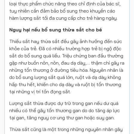
loại thực phẩm chức năng theo chỉ định của bác sĩ,
tuy nhiên cần đảm bảo bổ sung theo khuyến cáo
hàm lượng sắt tối đa cung cấp cho trẻ hàng ngày.
Nguy hại nếu bổ sung thừa sắt cho bé
Thiếu sắt hay thừa sắt đều gây ảnh hưởng đến sức
khỏe của trẻ. Đã có nhiều trường hợp trẻ bị ngộ độc
sắt do bổ sung quá liều. Triệu chứng ban đầu thường
gặp như buồn nôn, nôn, đau dạ dày,… thậm chí gây ra
những tổn thương ở đường tiêu hóa. Nguyên nhân là
do bổ sung lượng sắt quá lớn, ruột và dạ dày không
hấp thu hết, khiến cho dạ dày và ruột bị tổn thương
tại những vị trí tồn đọng sắt.
Lượng sắt thừa được dự trữ trong gan nếu dư quá
nhiều có thể gây tổn thương gan do do tăng áp lực
tại gan, tăng nguy cơ ung thư gan hoặc suy gan.
Thừa sắt cũng là một trong những nguyên nhân gây