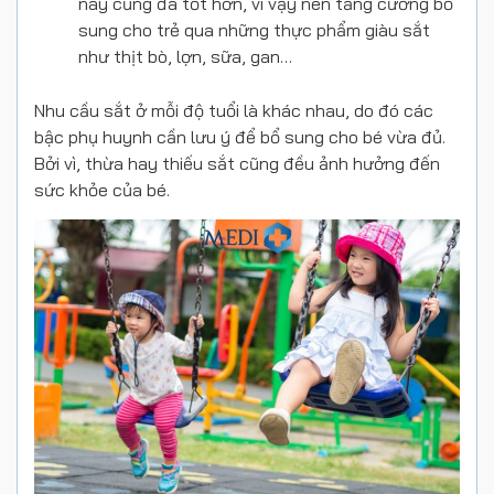
này cũng đã tốt hơn, vì vậy nên tăng cường bổ
sung cho trẻ qua những thực phẩm giàu sắt
như thịt bò, lợn, sữa, gan…
Nhu cầu sắt ở mỗi độ tuổi là khác nhau, do đó các
bậc phụ huynh cần lưu ý để bổ sung cho bé vừa đủ.
Bởi vì, thừa hay thiếu sắt cũng đều ảnh hưởng đến
sức khỏe của bé.