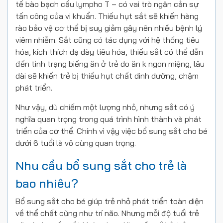
tế bào bạch cầu lympho T – có vai trò ngăn cản sự
tấn công của vi khuẩn. Thiếu hụt sắt sẽ khiến hàng
rào bảo vệ cơ thể bị suy giảm gây nên nhiều bệnh lý
viêm nhiễm. Sắt cũng có tác dụng với hệ thống tiêu
hóa, kích thích dạ dày tiêu hóa, thiếu sắt có thể dẫn
đến tình trạng biếng ăn ở trẻ do ăn k ngon miệng, lâu
dài sẽ khiến trẻ bị thiếu hụt chất dinh dưỡng, chậm
phát triển.
Như vậy, dù chiếm một lượng nhỏ, nhưng sắt có ý
nghĩa quan trọng trong quá trình hình thành và phát
triển của cơ thể. Chính vì vậy việc bổ sung sắt cho bé
dưới 6 tuổi là vô cùng quan trọng.
Nhu cầu bổ sung sắt cho trẻ là
bao nhiêu?
Bổ sung sắt cho bé giúp trẻ nhỏ phát triển toàn diện
về thể chất cũng như trí não. Nhưng mỗi độ tuổi trẻ