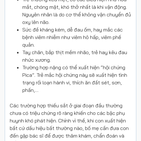
mắt, chóng mặt, khó thở nhất là khi vận động.
Nguyên nhân là do cơ thể không vận chuyển đủ
oxy lên não.
Sức đề kháng kém, dễ đau ốm, hay mắc các
bệnh viêm nhiễm như viêm hô hấp, viêm phế
quản.
Tay chân, bắp thịt mềm nhão, trẻ hay kêu đau
nhức xương.
Trường hợp nặng có thể xuất hiện “hội chứng
Pica”. Trẻ mắc hội chứng này sẽ xuất hiện tình
trạng rối loạn hành vi, thích ăn đất sét, sơn,
phấn,…
Các trường hợp thiếu sắt ở giai đoạn đầu thường
chưa có triệu chứng rõ ràng khiến cho các bậc phụ
huynh khó phát hiện. Chính vì thế, khi con xuất hiện
bất cứ dấu hiệu bất thường nào, bố mẹ cần đưa con
đến gặp bác sĩ để được thăm khám, chẩn đoán và