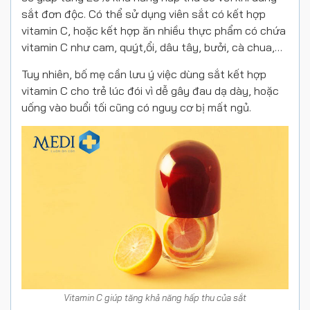
sắt đơn độc. Có thể sử dụng viên sắt có kết hợp
vitamin C, hoặc kết hợp ăn nhiều thực phẩm có chứa
vitamin C như cam, quýt,ổi, dâu tây, bưởi, cà chua,…
Tuy nhiên, bố mẹ cần lưu ý việc dùng sắt kết hợp
vitamin C cho trẻ lúc đói vì dễ gây đau dạ dày, hoặc
uống vào buổi tối cũng có nguy cơ bị mất ngủ.
Vitamin C giúp tăng khả năng hấp thu của sắt