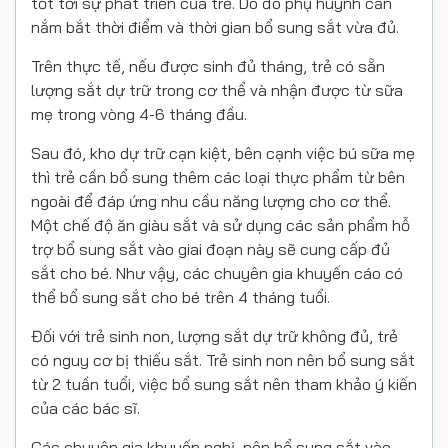
tốt tới sự phát triển của trẻ. Do đó phụ huynh cần
nắm bắt thời điểm và thời gian bổ sung sắt vừa đủ.
Trên thực tế, nếu được sinh đủ tháng, trẻ có sẵn
lượng sắt dự trữ trong cơ thể và nhận được từ sữa
mẹ trong vòng 4-6 tháng đầu.
Sau đó, kho dự trữ cạn kiệt, bên cạnh việc bú sữa mẹ
thì trẻ cần bổ sung thêm các loại thực phẩm từ bên
ngoài để đáp ứng nhu cầu năng lượng cho cơ thể.
Một chế độ ăn giàu sắt và sử dụng các sản phẩm hỗ
trợ bổ sung sắt vào giai đoạn này sẽ cung cấp đủ
sắt cho bé. Như vậy, các chuyên gia khuyến cáo có
thể bổ sung sắt cho bé trên 4 tháng tuổi.
Đối với trẻ sinh non, lượng sắt dự trữ không đủ, trẻ
có nguy cơ bị thiếu sắt. Trẻ sinh non nên bổ sung sắt
từ 2 tuần tuổi, việc bổ sung sắt nên tham khảo ý kiến
của các bác sĩ.
Các chuyên gia khuyến nghị, nên bổ sung sắt vào