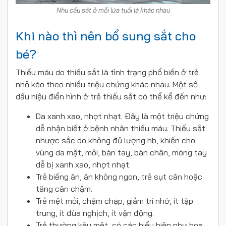
Nhu cầu sắt ở mỗi lứa tuổi là khác nhau
Khi nào thì nên bổ sung sắt cho
bé?
Thiếu máu do thiếu sắt là tình trạng phổ biến ở trẻ
nhỏ kéo theo nhiều triệu chứng khác nhau. Một số
dấu hiệu điển hình ở trẻ thiếu sắt có thể kể đến như:
Da xanh xao, nhợt nhạt. Đây là một triệu chứng
dễ nhận biết ở bệnh nhân thiếu máu. Thiếu sắt
nhược sắc do không đủ lượng hb, khiến cho
vùng da mặt, môi, bàn tay, bàn chân, móng tay
dễ bị xanh xao, nhợt nhạt.
Trẻ biếng ăn, ăn không ngon, trẻ sụt cân hoặc
tăng cân chậm.
Trẻ mệt mỏi, chậm chạp, giảm trí nhớ, ít tập
trung, ít đùa nghịch, ít vận động.
Trẻ thường kêu mệt, có các biểu hiện như hoa