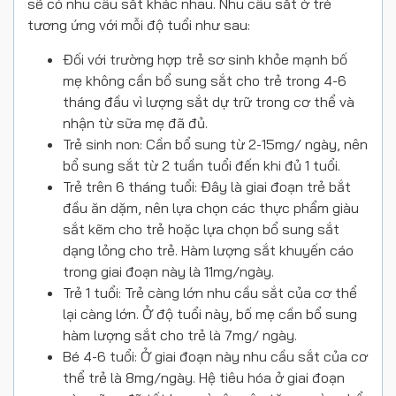
sẽ có nhu cầu sắt khác nhau. Nhu cầu sắt ở trẻ
tương ứng với mỗi độ tuổi như sau:
Đối với trường hợp trẻ sơ sinh khỏe mạnh bố
mẹ không cần bổ sung sắt cho trẻ trong 4-6
tháng đầu vì lượng sắt dự trữ trong cơ thể và
nhận từ sữa mẹ đã đủ.
Trẻ sinh non: Cần bổ sung từ 2-15mg/ ngày, nên
bổ sung sắt từ 2 tuần tuổi đến khi đủ 1 tuổi.
Trẻ trên 6 tháng tuổi: Đây là giai đoạn trẻ bắt
đầu ăn dặm, nên lựa chọn các thực phẩm giàu
sắt kẽm cho trẻ hoặc lựa chọn bổ sung sắt
dạng lỏng cho trẻ. Hàm lượng sắt khuyến cáo
trong giai đoạn này là 11mg/ngày.
Trẻ 1 tuổi: Trẻ càng lớn nhu cầu sắt của cơ thể
lại càng lớn. Ở độ tuổi này, bố mẹ cần bổ sung
hàm lượng sắt cho trẻ là 7mg/ ngày.
Bé 4-6 tuổi: Ở giai đoạn này nhu cầu sắt của cơ
thể trẻ là 8mg/ngày. Hệ tiêu hóa ở giai đoạn