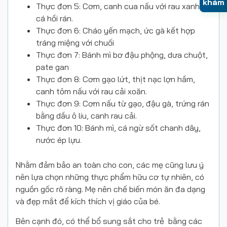
khám
Thực đơn 5: Cơm, canh cua nấu với rau xanh,
cá hồi rán.
Thực đơn 6: Cháo yến mạch, ức gà kết hợp
tráng miệng với chuối
Thực đơn 7: Bánh mì bơ đậu phộng, dưa chuột,
pate gan
Thực đơn 8: Cơm gạo lứt, thịt nạc lợn hầm,
canh tôm nấu với rau cải xoăn.
Thực đơn 9: Cơm nấu từ gạo, đậu gà, trứng rán
bằng dầu ô liu, canh rau cải.
Thực đơn 10: Bánh mì, cá ngừ sốt chanh dây,
nước ép lựu.
Nhằm đảm bảo an toàn cho con, các mẹ cũng lưu ý
nên lựa chọn những thực phẩm hữu cơ tự nhiên, có
nguồn gốc rõ ràng. Mẹ nên chế biến món ăn đa dạng
và đẹp mắt để kích thích vị giáo của bé.
Bên cạnh đó, có thể bổ sung sắt cho trẻ bằng các