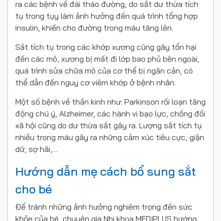
ra các bệnh về đái tháo đường, do sắt dư thừa tích
tụ trong tụy làm ảnh hưởng đến quá trình tổng hợp
insulin, khiến cho đường trong máu tăng lên.
Sắt tích tụ trong các khớp xương cũng gây tổn hại
đến các mô, xương bị mất đi lớp bao phủ bên ngoài,
quá trình sửa chữa mô của cơ thể bị ngăn cản, có
thể dẫn đến nguy cơ viêm khớp ở bệnh nhân.
Một số bệnh về thần kinh như: Parkinson rối loạn tăng
động chú ý, Alzheimer, các hành vi bạo lực, chống đối
xã hội cũng do dư thừa sắt gây ra. Lượng sắt tích tụ
nhiều trong máu gây ra những cảm xúc tiêu cực, giận
dữ, sợ hãi,…
Hướng dẫn mẹ cách bổ sung sắt
cho bé
Để tránh những ảnh hưởng nghiêm trọng đến sức
khỏe của bé, chuyên gia Nhi khoa MEDIPLUS hướng