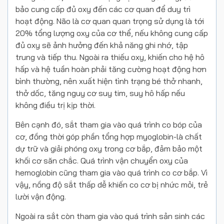
bảo cung cấp đủ oxy đến các cơ quan để duy trì
hoạt động. Não là cơ quan quan trọng sử dụng là tới
20% tổng lượng oxy của cơ thể, nếu không cung cấp
đủ oxy sẽ ảnh hưởng đến khả năng ghi nhớ, tập
trung và tiếp thu. Ngoài ra thiếu oxy, khiến cho hệ hô
hấp và hệ tuần hoàn phải tăng cường hoạt động hơn
bình thường, nên xuất hiện tình trạng bé thở nhanh,
thở dốc, tăng nguy cơ suy tim, suy hô hấp nếu
không điều trị kịp thời.
Bên cạnh đó, sắt tham gia vào quá trình co bóp của
cơ, đồng thời góp phần tổng hợp myoglobin-là chất
dự trữ và giải phóng oxy trong cơ bắp, đảm bảo một
khối cơ săn chắc. Quá trình vận chuyển oxy của
hemoglobin cũng tham gia vào quá trình co cơ bắp. Vì
vậy, nồng độ sắt thấp dễ khiến co cơ bị nhức mỏi, trẻ
lười vận động.
Ngoài ra sắt còn tham gia vào quá trình sản sinh các