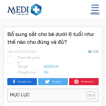
Bổ sung sắt cho bé dưới 6 tuổi như
thế nào cho đúng và đủ?
Cập nhật 11/05/2023
2.3K
Tham vấn y kho
a:
Tác giả:
MEDIPLUS
Chuyên mục:
Nhi
Facebook
Twitter
Pinterest
MỤC LỤC