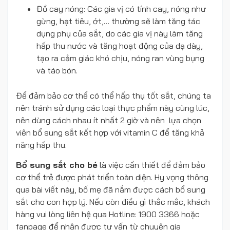
Đồ cay nóng: Các gia vị có tính cay, nóng như
gừng, hạt tiêu, ớt,… thường sẽ làm tăng tác
dụng phụ của sắt, do các gia vị này làm tăng
hấp thu nước và tăng hoạt động của dạ dày,
tạo ra cảm giác khó chịu, nóng ran vùng bụng
và táo bón.
Để đảm bảo cơ thể có thể hấp thụ tốt sắt, chúng ta
nên tránh sử dụng các loại thực phẩm này cùng lúc,
nên dùng cách nhau ít nhất 2 giờ và nên lựa chọn
viên bổ sung sắt kết hợp với vitamin C để tăng khả
năng hấp thu.
Bổ sung sắt cho bé
là việc cần thiết để đảm bảo
cơ thể trẻ được phát triển toàn diện. Hy vọng thông
qua bài viết này, bố mẹ đã nắm được cách bổ sung
sắt cho con hợp lý. Nếu còn điều gì thắc mắc, khách
hàng vui lòng liên hệ qua Hotline: 1900 3366 hoặc
fanpage để nhận được tư vấn từ chuyên gia