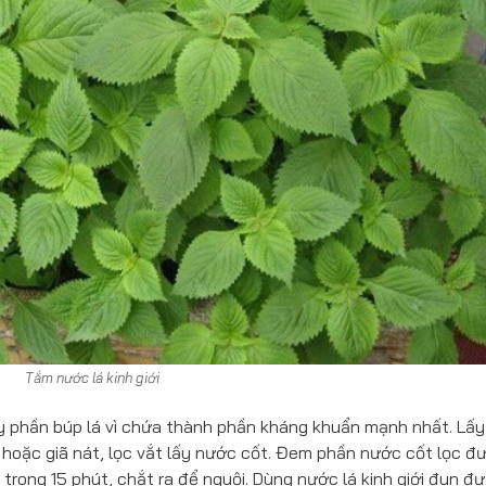
Tắm nước lá kinh giới
lấy phần búp lá vì chứa thành phần kháng khuẩn mạnh nhất. Lấy
ò hoặc giã nát, lọc vắt lấy nước cốt. Đem phần nước cốt lọc đ
trong 15 phút, chắt ra để nguội. Dùng nước lá kinh giới đun đ