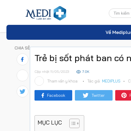
Về Mediplu
CHIA SẺ
Trẻ bị sốt phát ban có 
Cập nhật 11/05/2023
7.0K
Tham vấn y khoa:
•
Tác giả:
MEDIPLUS
•
C
Facebook
Twitter
MỤC LỤC