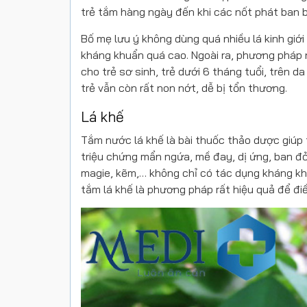
trẻ tắm hàng ngày đến khi các nốt phát ban bi
Bố mẹ lưu ý không dùng quá nhiều lá kinh giớ
kháng khuẩn quá cao. Ngoài ra, phương pháp 
cho trẻ sơ sinh, trẻ dưới 6 tháng tuổi, trên d
trẻ vẫn còn rất non nớt, dễ bị tổn thương.
Lá khế
Tắm nước lá khế là bài thuốc thảo dược giúp t
triệu chứng mẩn ngứa, mề đay, dị ứng, ban đỏ
magie, kẽm,… không chỉ có tác dụng kháng kh
tắm lá khế là phương pháp rất hiệu quả để điều