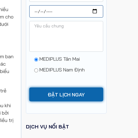
hiều
ắm cho
dưới
ốm ban
MEDIPLUS Tân Mai
xác
MEDIPLUS Nam Định
 biểu
trẻ
u khi
 bởi
ều trị
DỊCH VỤ NỔI BẬT