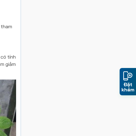
ể tham
 có tính
àm giảm
Đặt
khám