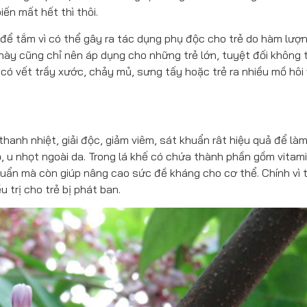
ến mất hết thì thôi.
i để tắm vì có thể gây ra tác dụng phụ độc cho trẻ do hàm lượ
này cũng chỉ nên áp dụng cho những trẻ lớn, tuyệt đối không
a có vết trầy xước, chảy mủ, sưng tấy hoặc trẻ ra nhiều mồ hôi 
hanh nhiệt, giải độc, giảm viêm, sát khuẩn rât hiệu quả để là
, u nhọt ngoài da. Trong lá khế có chứa thành phần gồm vitami
uẩn mà còn giúp nâng cao sức đề kháng cho cơ thể. Chính vì 
 trị cho trẻ bị phát ban.