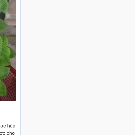
ược hòa
ược cho