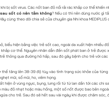
hi bị sốt virus. Các nốt ban đỏ nổi rải rác khắp cơ thể khiến n
 sau sốt có nên tắm không
?
Nếu có thì nên dùng nước gì t
ãy cùng theo dõi chia sẻ của chuyên gia Nhi khoa MEDIPLUS 
ỏ, biểu hiện bằng việc trẻ sốt cao, ngoài da xuất hiện nhiều đ
c khắp cơ thể. Nguyên nhân dẫn đến sốt phát ban ở trẻ được 
ể trẻ thông qua đường hô hấp, sau đó gây bệnh cho trẻ với các
ơ thể tăng lên 38-39 độ tùy vào tình trạng sức khỏe của từng 
ghẹt mũi, sổ mũi, ho, viêm họng.
 hiện ở vùng ngực, bụng, lưng rồi từ từ lan dần tới các chi sa
có màu đỏ nhạt hoặc màu hồng, một số nốt được bao bên ngoài
gứa cho trẻ. Sau đó sẽ hết sau vài ngày khi được chăm sóc, đi