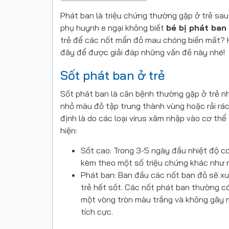
Phát ban là triệu chứng thường gặp ở trẻ sau k
phụ huynh e ngại không biết
bé bị phát ban
trẻ để các nốt mẩn đỏ mau chóng biến mất? H
đây để được giải đáp những vấn đề này nhé!
Sốt phát ban ở trẻ
Sốt phát ban là căn bệnh thường gặp ở trẻ nh
nhỏ màu đỏ tập trung thành vùng hoặc rải rá
định là do các loại virus xâm nhập vào cơ th
hiện:
Sốt cao: Trong 3-5 ngày đầu nhiệt độ c
kèm theo một số triệu chứng khác như n
Phát ban: Ban đầu các nốt ban đỏ sẽ xuất
trẻ hết sốt. Các nốt phát ban thường 
một vòng tròn màu trắng và không gây n
tích cực.