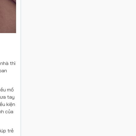
nhà thì
 ban
hiều mồ
đưa tay
ều kiện
nh của
iúp trẻ