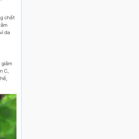
ng chất
 tắm
vì da
m giảm
n C,
thế,