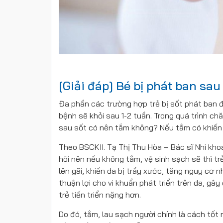
[Giải đáp] Bé bị phát ban sa
Đa phần các trường hợp trẻ bị sốt phát ban đ
bệnh sẽ khỏi sau 1-2 tuần. Trong quá trình c
sau sốt có nên tắm không
? Nếu tắm có khiế
Theo BSCKII. Tạ Thị Thu Hòa – Bác sĩ Nhi khoa
hôi nên nếu không tắm, vệ sinh sạch sẽ thì tr
lên gãi, khiến da bị trầy xước, tăng nguy cơ 
thuận lợi cho vi khuẩn phát triển trên da, g
trẻ tiến triển nặng hơn.
Do đó, tắm, lau sạch người chính là cách tốt n