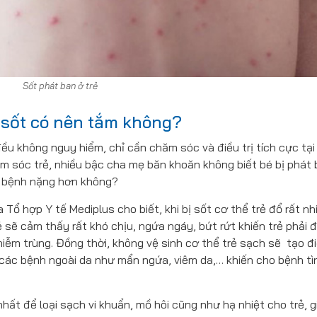
Sốt phát ban ở trẻ
u sốt có nên tắm không?
ều không nguy hiểm, chỉ cần chăm sóc và điều trị tích cực tại 
hăm sóc trẻ, nhiều bậc cha mẹ băn khoăn không biết
bé bị phát
n bệnh nặng hơn không?
 Tổ hợp Y tế Mediplus cho biết, khi bị sốt cơ thể trẻ đổ rất n
ẻ sẽ cảm thấy rất khó chịu, ngứa ngáy, bứt rứt khiến trẻ phải 
nhiễm trùng. Đồng thời, không vệ sinh cơ thể trẻ sạch sẽ tạo đi
ây các bệnh ngoài da như mẩn ngứa, viêm da,… khiến cho bệnh tì
hất để loại sạch vi khuẩn, mồ hôi cũng như hạ nhiệt cho trẻ, g