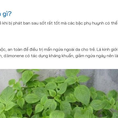
 gì?
rẻ khi bị phát ban sau sốt rất tốt mà các bậc phụ huynh có th
uộc, an toàn để điều trị mẩn ngứa ngoài da cho trẻ. Lá kinh giới
n, d.limonene có tác dụng kháng khuẩn, giảm ngứa ngáy nên l