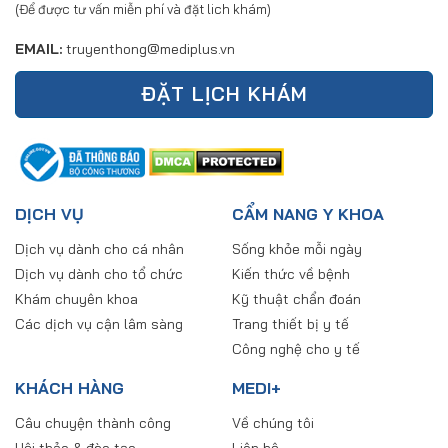
(Để được tư vấn miễn phí và đặt lich khám)
EMAIL:
truyenthong@mediplus.vn
ĐẶT LỊCH KHÁM
DỊCH VỤ
CẨM NANG Y KHOA
Dịch vụ dành cho cá nhân
Sống khỏe mỗi ngày
Dịch vụ dành cho tổ chức
Kiến thức về bệnh
Khám chuyên khoa
Kỹ thuật chẩn đoán
Các dịch vụ cận lâm sàng
Trang thiết bị y tế
Công nghệ cho y tế
KHÁCH HÀNG
MEDI+
Câu chuyện thành công
Về chúng tôi
Hội thảo & đào tạo
Liên hệ