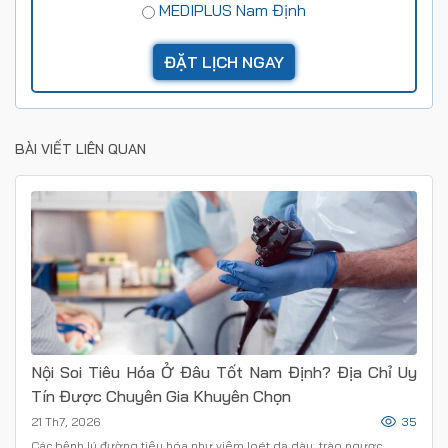
MEDIPLUS Nam Định
BÀI VIẾT LIÊN QUAN
Nội Soi Tiêu Hóa Ở Đâu Tốt Nam Định? Địa Chỉ Uy
Tín Được Chuyên Gia Khuyên Chọn
21 Th7, 2026
35
Các bệnh lý đường tiêu hóa như viêm loét dạ dày, trào ngược,