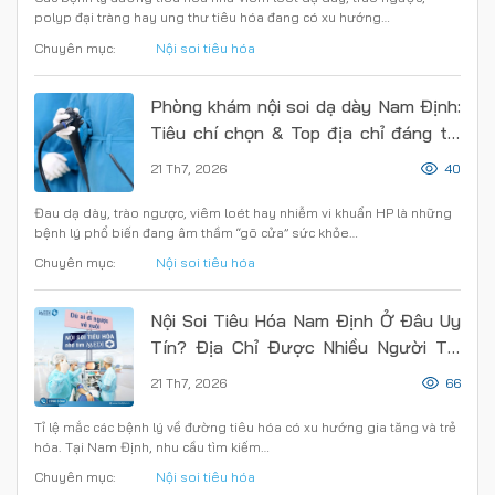
polyp đại tràng hay ung thư tiêu hóa đang có xu hướng…
Chuyên mục:
Nội soi tiêu hóa
Phòng khám nội soi dạ dày Nam Định:
Tiêu chí chọn & Top địa chỉ đáng tin
cậy
21 Th7, 2026
40
Đau dạ dày, trào ngược, viêm loét hay nhiễm vi khuẩn HP là những
bệnh lý phổ biến đang âm thầm “gõ cửa” sức khỏe…
Chuyên mục:
Nội soi tiêu hóa
Nội Soi Tiêu Hóa Nam Định Ở Đâu Uy
Tín? Địa Chỉ Được Nhiều Người Tin
Chọn
21 Th7, 2026
66
Tỉ lệ mắc các bệnh lý về đường tiêu hóa có xu hướng gia tăng và trẻ
hóa. Tại Nam Định, nhu cầu tìm kiếm…
Chuyên mục:
Nội soi tiêu hóa