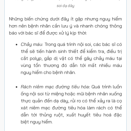
soi dạ dày
Những biến chứng dưới đây ít gặp nhưng nguy hiểm
hơn nên bệnh nhân cần lưu ý và nhanh chóng thông
báo với bác sĩ để được xử lý kịp thời:
Chảy máu
: Trong quá trình nội soi, các bác sĩ có
thể sẽ tiến hành sinh thiết để kiểm tra, điều trị
cắt polyp, gắp dị vật có thể gây chảy máu tại
vùng tổn thương đó dẫn tới mất nhiều máu
nguy hiểm cho bệnh nhân.
Rách niêm mạc đường tiêu hóa:
Quá trình luồn
ống nội soi từ miệng hoặc mũi bệnh nhân xuống
thực quản đến dạ dày, rủi ro có thể xảy ra là cọ
xát niêm mạc đường tiêu hóa làm rách có thể
dẫn tới thủng ruột, xuất huyết tiêu hoá đặc
biệt nguy hiểm.