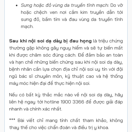
Sưng hoặc đỏ vùng da truyền tĩnh mạch:
Do vỡ
hoặc chệch ven nơi cắm kim truyền dẫn tới
sưng đỏ, bầm tím và đau vùng da truyền tĩnh
mạch.
Sau khi nội soi dạ dày bị đau họng
là triệu chứng
thường gặp không gây nguy hiểm và sẽ tự biến mất
khi được chăm sóc đúng cách. Để đảm bảo an toàn
và hạn chế những biến chứng sau khi nội soi dạ dày,
bệnh nhân cần lựa chọn địa chỉ nội soi uy tín với đội
ngũ bác sĩ chuyên môn, kỹ thuật cao và hệ thống
máy móc hiện đại để thực hiện nội soi.
Nếu có bất kỳ thắc mắc nào về nội soi dạ dày, hãy
liên hệ ngay tới hotline 1900 3366 để được giải đáp
nhanh và chính xác nhất.
*** Bài viết chỉ mang tính chất tham khảo, không
thay thế cho việc chẩn đoán và điều trị y khoa.