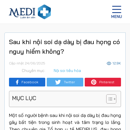
Sau khi nội soi dạ dày bị đau họng có
nguy hiểm không?
Cập nhật 24/06/2025
12.9K
Chuyên mục:
Nội soi tiêu hóa
Facebook
Twitter
Pinterest
MỤC LỤC
Một số người bệnh
sau khi nội soi dạ dày bị đau họng
gây bất tiện trong sinh hoạt và tâm trạng lo lắng.
Theo chuyên gia Tổ hợp y tế MEDIPLUS, đau họng