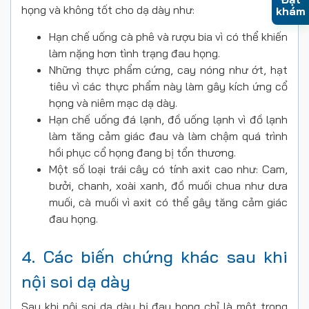
họng và không tốt cho dạ dày như:
khám
Hạn chế uống cà phê và rượu bia vì có thể khiến
làm nặng hơn tình trạng đau họng.
Những thực phẩm cứng, cay nóng như ớt, hạt
tiêu vì các thực phẩm này làm gây kích ứng cổ
họng và niêm mạc dạ dày.
Hạn chế uống đá lạnh, đồ uống lạnh vì đồ lạnh
làm tăng cảm giác đau và làm chậm quá trình
hồi phục cổ họng đang bị tổn thương.
Một số loại trái cây có tính axit cao như: Cam,
bưởi, chanh, xoài xanh, đồ muối chua như dưa
muối, cà muối vì axit có thể gây tăng cảm giác
đau họng.
4. Các biến chứng khác sau khi
nội soi dạ dày
Sau khi nội soi dạ dày bị đau họng chỉ là một trong