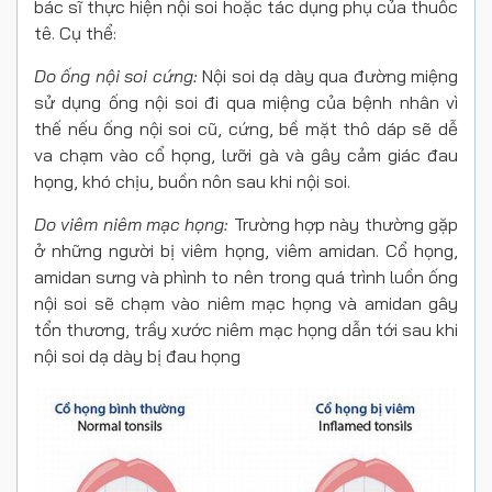
bác sĩ thực hiện nội soi hoặc tác dụng phụ của thuốc
tê. Cụ thể:
Do ống nội soi cứng:
Nội soi dạ dày qua đường miệng
sử dụng ống nội soi đi qua miệng của bệnh nhân vì
thế nếu ống nội soi cũ, cứng, bề mặt thô dáp sẽ dễ
va chạm vào cổ họng, lưỡi gà và gây cảm giác đau
họng, khó chịu, buồn nôn sau khi nội soi.
Do viêm niêm mạc họng:
Trường hợp này thường gặp
ở những người bị viêm họng, viêm amidan. Cổ họng,
amidan sưng và phình to nên trong quá trình luồn ống
nội soi sẽ chạm vào niêm mạc họng và amidan gây
tổn thương, trầy xước niêm mạc họng dẫn tới sau khi
nội soi dạ dày bị đau họng