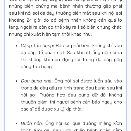
những biến chứng mà bệnh nhân thường gặp phải
sau khi nội soi dạ dày thường biến mất sau khi nội soi
khoảng 24 giờ, do đó bệnh nhân không cần quá lo
lắng. Ngoài ra còn có thể xảy ra 1 số biến chứng khác
nhưng chỉ xuất hiện tạm thời khác như:
Căng tức bụng:
Bác sĩ phải bơm không khí vào
dạ dày để quan sát. Sau khi rút ống nội soi ra
thì không khí còn đọng lại trong dạ dày gây
căng tức bụng.
Đau bụng nhẹ:
Ống nội soi được luồn sâu vào
trong dạ dày gây ra tình trạng đau bụng sau khi
nội soi. Trường hợp đau bụng dữ dội không
thuyên giảm thì người bệnh cần báo ngay cho
bác sĩ để được xử lý kịp thời.
Buồn nôn:
Ống nội soi qua đường miệng kích
thích lưỡi gà, đáy lưỡi khiến bệnh nhân cảm