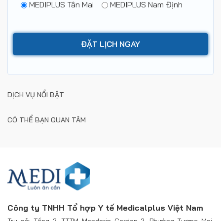
MEDIPLUS Tân Mai
MEDIPLUS Nam Định
DỊCH VỤ NỔI BẬT
CÓ THỂ BẠN QUAN TÂM
Công ty TNHH Tổ hợp Y tế Medicalplus Việt Nam
Trụ sở: Tầng 2, TTTM Mandarin Garden 2, Phường Tương Mai,