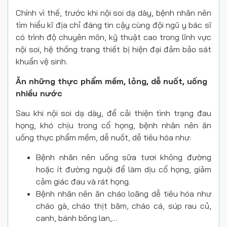
Chính vì thế, trước khi nội soi dạ dày, bệnh nhân nên
tìm hiểu kĩ địa chỉ đáng tin cậy cùng đội ngũ y bác sĩ
có trình độ chuyên môn, kỹ thuật cao trong lĩnh vực
nội soi, hệ thống trang thiết bị hiện đại đảm bảo sát
khuẩn vệ sinh.
Ăn những thực phẩm mềm, lỏng, dễ nuốt, uống
nhiều nước
Sau khi nội soi dạ dày, để cải thiện tình trạng đau
họng, khó chịu trong cổ họng, bệnh nhân nên ăn
uống thực phẩm mềm, dễ nuốt, dễ tiêu hóa như:
Bệnh nhân nên uống sữa tươi không đường
hoặc ít đường nguội để làm dịu cổ họng, giảm
cảm giác đau và rát họng.
Bệnh nhân nên ăn cháo loãng dễ tiêu hóa như
cháo gà, cháo thịt băm, cháo cá, súp rau củ,
canh, bánh bông lan,…