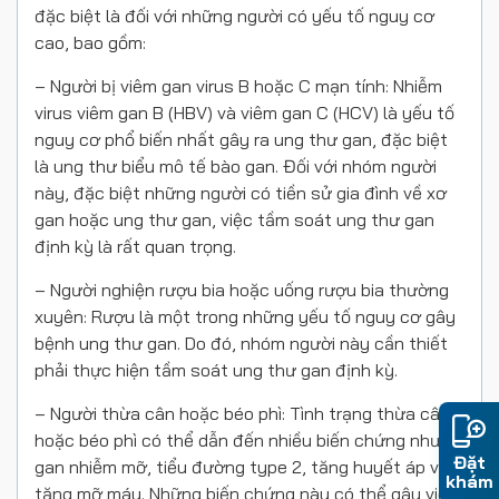
đặc biệt là đối với những người có yếu tố nguy cơ
cao, bao gồm:
– Người bị viêm gan virus B hoặc C mạn tính: Nhiễm
virus viêm gan B (HBV) và viêm gan C (HCV) là yếu tố
nguy cơ phổ biến nhất gây ra ung thư gan, đặc biệt
là ung thư biểu mô tế bào gan. Đối với nhóm người
này, đặc biệt những người có tiền sử gia đình về xơ
gan hoặc ung thư gan, việc tầm soát ung thư gan
định kỳ là rất quan trọng.
– Người nghiện rượu bia hoặc uống rượu bia thường
xuyên: Rượu là một trong những yếu tố nguy cơ gây
bệnh ung thư gan. Do đó, nhóm người này cần thiết
phải thực hiện tầm soát ung thư gan định kỳ.
– Người thừa cân hoặc béo phì: Tình trạng thừa cân
hoặc béo phì có thể dẫn đến nhiều biến chứng như
Đặt
gan nhiễm mỡ, tiểu đường type 2, tăng huyết áp và
khám
tăng mỡ máu. Những biến chứng này có thể gây viêm