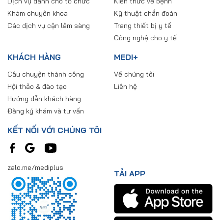
Dịch vụ dành cho tổ chức
Kiến thức về bệnh
Khám chuyên khoa
Kỹ thuật chẩn đoán
Các dịch vụ cận lâm sàng
Trang thiết bị y tế
Công nghệ cho y tế
KHÁCH HÀNG
MEDI+
Câu chuyện thành công
Về chúng tôi
Hội thảo & đào tạo
Liên hệ
Hướng dẫn khách hàng
Đăng ký khám và tư vấn
KẾT NỐI VỚI CHÚNG TÔI
zalo.me/mediplus
TẢI APP