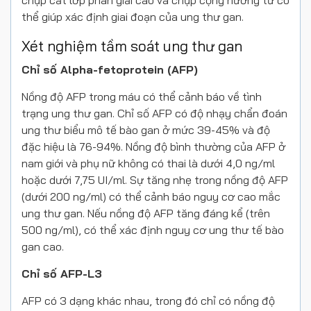
chụp cắt lớp phân giải cao và chụp cộng hưởng từ có
thể giúp xác định giai đoạn của ung thư gan.
Xét nghiệm tầm soát ung thư gan
Chỉ số Alpha-fetoprotein (AFP)
Nồng độ AFP trong máu có thể cảnh báo về tình
trạng ung thư gan. Chỉ số AFP có độ nhạy chẩn đoán
ung thư biểu mô tế bào gan ở mức 39-45% và độ
đặc hiệu là 76-94%. Nồng độ bình thường của AFP ở
nam giới và phụ nữ không có thai là dưới 4,0 ng/ml
hoặc dưới 7,75 UI/ml. Sự tăng nhẹ trong nồng độ AFP
(dưới 200 ng/ml) có thể cảnh báo nguy cơ cao mắc
ung thư gan. Nếu nồng độ AFP tăng đáng kể (trên
500 ng/ml), có thể xác định nguy cơ ung thư tế bào
gan cao.
Chỉ số AFP-L3
AFP có 3 dạng khác nhau, trong đó chỉ có nồng độ