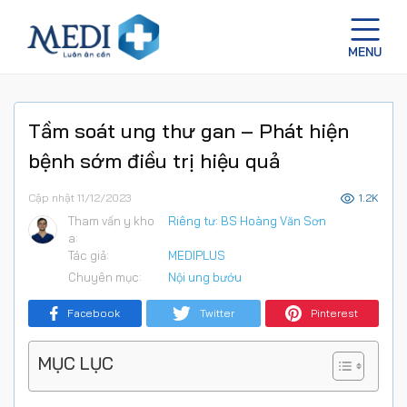
Tầm soát ung thư gan – Phát hiện
bệnh sớm điều trị hiệu quả
Cập nhật 11/12/2023
1.2K
Tham vấn y kho
Riêng tư: BS Hoàng Văn Sơn
a:
Tác giả:
MEDIPLUS
Chuyên mục:
Nội ung bướu
Facebook
Twitter
Pinterest
MỤC LỤC