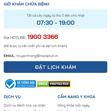
GIỜ KHÁM CHỮA BỆNH
Tất cả các ngày từ thứ 2 đến chủ nhật
07:30 - 19:00
1900 3366
Gọi HOTLINE:
(Để được tư vấn miễn phí và đặt lich khám)
EMAIL:
truyenthong@mediplus.vn
ĐẶT LỊCH KHÁM
DỊCH VỤ
CẨM NANG Y KHOA
Dịch vụ dành cho cá nhân
Sống khỏe mỗi ngày