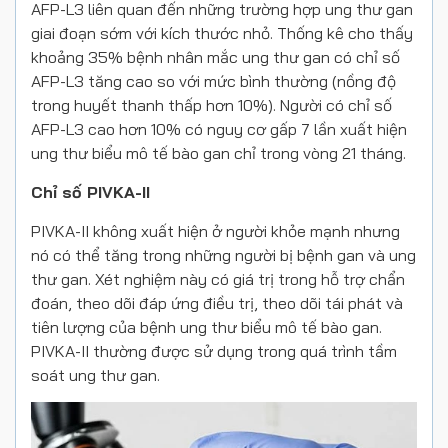
AFP-L3 liên quan đến những trường hợp ung thư gan
giai đoạn sớm với kích thước nhỏ. Thống kê cho thấy
khoảng 35% bệnh nhân mắc ung thư gan có chỉ số
AFP-L3 tăng cao so với mức bình thường (nồng độ
trong huyết thanh thấp hơn 10%). Người có chỉ số
AFP-L3 cao hơn 10% có nguy cơ gấp 7 lần xuất hiện
ung thư biểu mô tế bào gan chỉ trong vòng 21 tháng.
Chỉ số PIVKA-II
PIVKA-II không xuất hiện ở người khỏe mạnh nhưng
nó có thể tăng trong những người bị bệnh gan và ung
thư gan. Xét nghiệm này có giá trị trong hỗ trợ chẩn
đoán, theo dõi đáp ứng điều trị, theo dõi tái phát và
tiên lượng của bệnh ung thư biểu mô tế bào gan.
PIVKA-II thường được sử dụng trong quá trình tầm
soát ung thư gan.