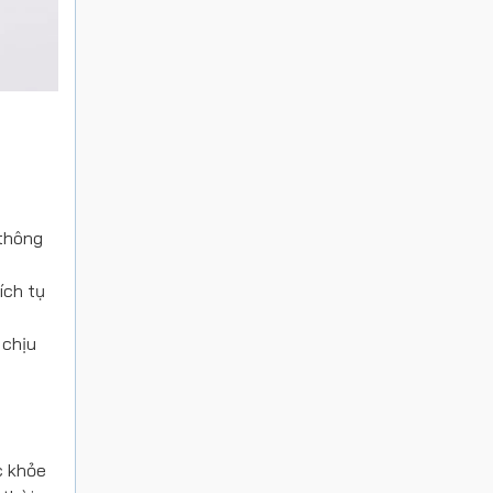
 thông
ích tụ
 chịu
c khỏe