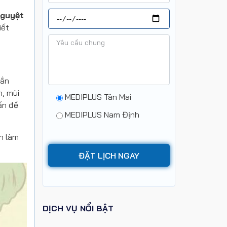
nguyệt
iết
gắn
m, mùi
MEDIPLUS Tân Mai
ấn đề
MEDIPLUS Nam Định
n làm
DỊCH VỤ NỔI BẬT