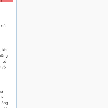
t số
, khí
những
m tử
ơ vô
òi
g kỳ
xuống