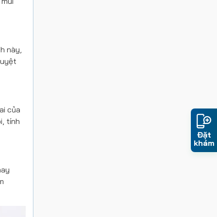
 mùi
nh này,
guyệt
ai của
, tính
Đặt
khám
hay
êm