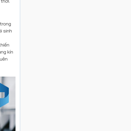
thời.
 trong
i sinh
khiến
ùng kín
quên