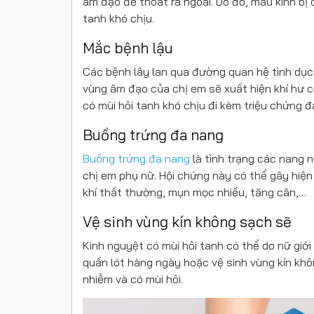
âm đạo để thoát ra ngoài. Do đó, máu kinh b
tanh khó chịu.
Mắc bệnh lậu
Các bệnh lây lan qua đường quan hệ tình dục 
vùng âm đạo của chị em sẽ xuất hiện khí hư 
có mùi hôi tanh khó chịu đi kèm triệu chứng đ
Buồng trứng đa nang
Buồng trứng đa nang
là tình trạng các nang 
chị em phụ nữ. Hội chứng này có thể gây hiện
khí thất thường, mụn mọc nhiều, tăng cân,…
Vệ sinh vùng kín không sạch sẽ
Kinh nguyệt có mùi hôi tanh có thể do nữ giới
quần lót hàng ngày hoặc vệ sinh vùng kín khô
nhiễm và có mùi hôi.