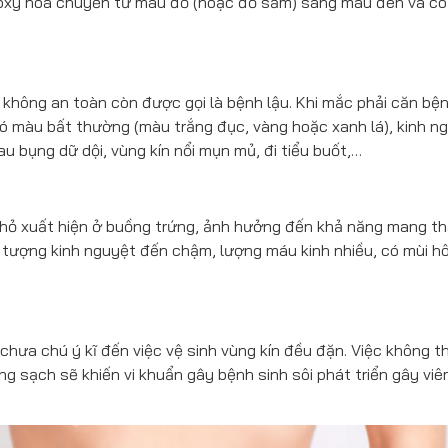
ị oxy hóa chuyển từ màu đỏ (hoặc đỏ sẫm) sang màu đen và có
không an toàn còn được gọi là bệnh lậu. Khi mắc phải căn bệ
có màu bất thường (màu trắng đục, vàng hoặc xanh lá), kinh n
au bụng dữ dội, vùng kín nổi mụn mủ, đi tiểu buốt,…
nhỏ xuất hiện ở buồng trứng, ảnh hưởng đến khả năng mang th
 tượng kinh nguyệt đến chậm, lượng máu kinh nhiều, có mùi hôi
 chưa chú ý kĩ đến việc vệ sinh vùng kín đều đặn. Việc không t
ng sạch sẽ khiến vi khuẩn gây bệnh sinh sôi phát triển gây vi