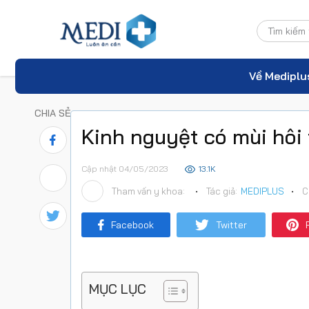
Về Mediplu
CHIA SẺ
Kinh nguyệt có mùi hôi
Cập nhật 04/05/2023
13.1K
Tham vấn y khoa:
•
Tác giả:
MEDIPLUS
•
C
Facebook
Twitter
MỤC LỤC