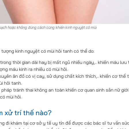
 sạch hoặc không đúng cách cũng khiến kinh nguyệt có mùi
tượng kinh nguyệt có mùi hôi tanh có thể do:
 trong thời gian dài hay bị mất ngủ nhiều ngày,.. khiến máu lưu
ợng máu kinh ra nhiều có mùi hôi.
yên ăn đồ có vị cay, sử dụng chất kích thích,.. khiến cơ thể t
i hôi tanh.
pháp tránh thai không an toàn khiến cơ quan sinh sản nữ giới
có mùi hôi.
 xử trí thế nào?
ng đi khám tại cơ sở y tế uy tín để được các bác sĩ tư vấn sứ