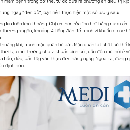
iện mầm bệnh trong cơ thể, từ đó đưa ra phương án điều trị kịp 
những ngày “đèn đỏ”, bạn nên thực hiện một số lưu ý sau:
ùng kín luôn khô thoáng. Chị em nên rửa “cô bé” bằng nước ấm
 thường xuyên, khoảng 4 tiếng/lần để tránh vi khuẩn có cơ hộ
u.
thoáng khí, tránh mặc quần bó sát. Mặc quần lót chật có thể 
hời tạo môi trường cho vi khuẩn sinh sôi, dẫn đến mùi hôi ở v
ưa hấu, dứa, cần tây vào thực đơn hàng ngày. Ngoài ra, đừng 
ổn định hơn.