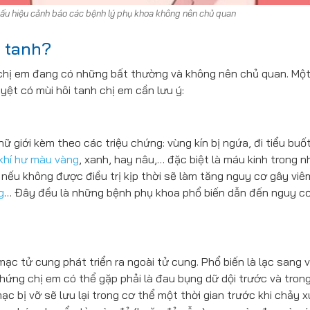
dấu hiệu cảnh báo các bệnh lý phụ khoa không nên chủ quan
i tanh?
ể chị em đang có những bất thường và không nên chủ quan. Mộ
ệt có mùi hôi tanh chị em cần lưu ý:
giới kèm theo các triệu chứng: vùng kín bị ngứa, đi tiểu buốt
khí hư màu vàng
, xanh, hay nâu,… đặc biệt là máu kinh trong 
nếu không được điều trị kịp thời sẽ làm tăng nguy cơ gây viê
g
… Đây đều là những bệnh phụ khoa phổ biến dẫn đến nguy c
mạc tử cung phát triển ra ngoài tử cung. Phổ biến là lạc sang v
chứng chị em có thể gặp phải là đau bụng dữ dội trước và tron
ạc bị vỡ sẽ lưu lại trong cơ thể một thời gian trước khi chảy 