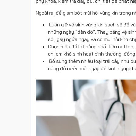
phụ khoa, kiểm tra đầy đủ, chi tiết để phát h
Ngoài ra, để giảm bớt mùi hôi vùng kín trong 
Luôn giữ vệ sinh vùng kín sạch sẽ để v
những ngày “đèn đỏ”. Thay băng vệ sinh
sôi, gây ngứa ngáy và có mùi hôi khó chị
Chọn mặc đồ lót bằng chất liệu cotton, 
chị em khó sinh hoạt bình thường, đồng t
Bổ sung thêm nhiều loại trái cây như d
uống đủ nước mỗi ngày để kinh nguyệt 