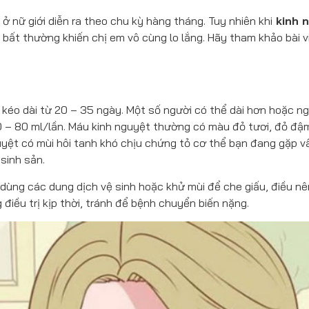
 ở nữ giới diễn ra theo chu kỳ hàng tháng. Tuy nhiên khi
kinh 
 bất thường khiến chị em vô cùng lo lắng. Hãy tham khảo bài v
 kéo dài từ 20 – 35 ngày. Một số người có thể dài hơn hoặc n
0 – 80 ml/lần. Máu kinh nguyệt thường có màu đỏ tươi, đỏ đậ
uyệt có mùi hôi tanh khó chịu chứng tỏ cơ thể bạn đang gặp v
sinh sản.
 dùng các dung dịch vệ sinh hoặc khử mùi để che giấu, điều nê
điều trị kịp thời, tránh để bệnh chuyển biến nặng.