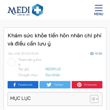
Khám sức khỏe tiền hôn nhân chi phí
và điều cần lưu ý
Cập nhật 20/02/2024
10.9K
Tham vấn y kho
a:
Tác giả:
MEDIPLUS
Chuyên mục:
Sức khỏe
Facebook
Twitter
Pinterest
MỤC LỤC