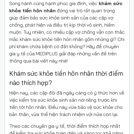
Song hành cùng hạnh phúc gia đình, việc
khám sức
khỏe tiền hôn nhân
đóng vai trò rất quan trọng
giúp đảm bảo sức khỏe sinh sản của các cặp vợ
chồng, phát hiện và điều trị kịp thời vô sinh, hiếm
muộn. Tuy nhiên, có nhiều cặp vợ chồng vẫn còn thắc
mắc khám sức khỏe tiền hôn nhân gồm những gì? Chi
phí khám chữa bệnh có đắt không? Hãy để chuyên
gia y tế của MEDIPLUS giải đáp những vấn đề trên
thông qua bài viết này nhé!
Khám sức khỏe tiền hôn nhân thời điểm
nào thích hợp?
Hiện nay, các cặp đôi đã ngày càng có ý thức hơn về
việc kiểm tra sức khỏe sinh sản nói riêng trước khi
tiến tới hôn nhân. Điều này vừa bảo vệ sức khỏe cho
bản thân, vừa thể hiện trách nhiệm với nửa còn lại.
Theo các chuyên gia y tế, thời điểm thích hợp nhất
để kiểm tra sức khỏe toàn diện và sàng lọc khả năng