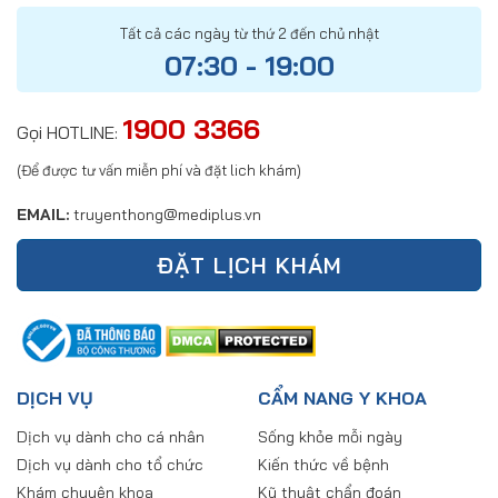
Tất cả các ngày từ thứ 2 đến chủ nhật
07:30 - 19:00
1900 3366
Gọi HOTLINE:
(Để được tư vấn miễn phí và đặt lich khám)
EMAIL:
truyenthong@mediplus.vn
ĐẶT LỊCH KHÁM
DỊCH VỤ
CẨM NANG Y KHOA
Dịch vụ dành cho cá nhân
Sống khỏe mỗi ngày
Dịch vụ dành cho tổ chức
Kiến thức về bệnh
Khám chuyên khoa
Kỹ thuật chẩn đoán