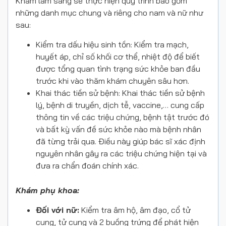
Khám lâm sàng sẽ thực hiện quy trình bao gồm
những danh mục chung và riêng cho nam và nữ như
sau:
Kiểm tra dấu hiệu sinh tồn: Kiểm tra mạch,
huyết áp, chỉ số khối cơ thể, nhiệt độ để biết
được tổng quan tình trạng sức khỏe ban đầu
trước khi vào thăm khám chuyên sâu hơn.
Khai thác tiền sử bệnh: Khai thác tiền sử bệnh
lý, bệnh di truyền, dịch tễ, vaccine,…
cung cấp
thông tin về các triệu chứng, bệnh tật trước đó
và bất kỳ vấn đề sức khỏe nào mà bệnh nhân
đã từng trải qua. Điều này giúp bác sĩ xác định
nguyên nhân gây ra các triệu chứng hiện tại và
đưa ra chẩn đoán chính xác.
Khám phụ khoa:
Đối với nữ:
Kiểm tra âm hộ, âm đạo, cổ tử
cung, tử cung và 2 buồng trứng để phát hiện