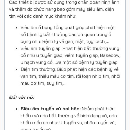
Các thiết bị được sử dụng trong chẩn đoán hình ảnh
và thăm dò chức năng bao gồm máy siêu âm, điện
tim với các danh mục khám như:
Siêu âm ổ bụng tổng quát giúp phát hiện một
số bệnh lý bất thường các cơ quan trong ổ
bụng như: Bệnh lý về gan, mật, tụy, lách,…
Siêu âm tuyến giáp: Phát hiện bất thường vùng
cổ như u tuyến giáp, viêm tuyến giáp, Basedow,
u hạch vùng cổ,…và một số bệnh lý tuyến giáp.
Điện tim thường: Giúp phát hiện các bệnh lý về
van tim, thiếu máu cơ tim, rối loạn nhịp tim, nhồi
máu cơ tim, suy tim,…
Đối với nữ:
Siêu âm tuyến vú hai bên:
Nhằm phát hiện
khối u và các bất thường về hình dạng vú, các
khối u nếu có như: U tuyến vú, nhân tuyến vú,
nang tuyến vú, …