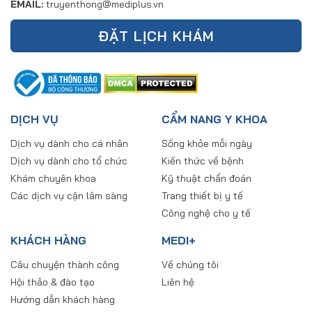
EMAIL:
truyenthong@mediplus.vn
ĐẶT LỊCH KHÁM
DỊCH VỤ
CẨM NANG Y KHOA
Dịch vụ dành cho cá nhân
Sống khỏe mỗi ngày
Dịch vụ dành cho tổ chức
Kiến thức về bệnh
Khám chuyên khoa
Kỹ thuật chẩn đoán
Các dịch vụ cận lâm sàng
Trang thiết bị y tế
Công nghệ cho y tế
KHÁCH HÀNG
MEDI+
Câu chuyện thành công
Về chúng tôi
Hội thảo & đào tạo
Liên hệ
Hướng dẫn khách hàng