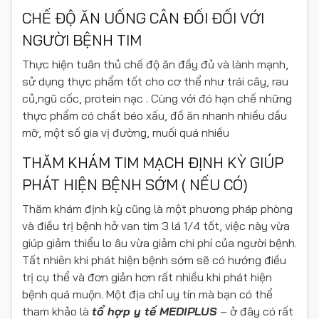
CHẾ ĐỘ ĂN UỐNG CÂN ĐỐI ĐỐI VỚI
NGƯỜI BỆNH TIM
Thực hiện tuân thủ chế độ ăn đầy đủ và lành mạnh,
sử dụng thực phẩm tốt cho cơ thể như trái cây, rau
củ,ngũ cốc, protein nạc . Cùng với đó hạn chế những
thực phẩm có chất béo xấu, đồ ăn nhanh nhiều dầu
mỡ, một số gia vị đường, muối quá nhiều
THĂM KHÁM TIM MẠCH ĐỊNH KỲ GIÚP
PHÁT HIỆN BỆNH SỚM ( NẾU CÓ)
Thăm khám định kỳ cũng là một phương pháp phòng
và điều trị bệnh hở van tim 3 lá 1/4 tốt, việc này vừa
giúp giảm thiểu lo âu vừa giảm chi phí của người bệnh.
Tất nhiên khi phát hiện bệnh sớm sẽ có hướng điều
trị cụ thể và đơn giản hơn rất nhiều khi phát hiện
bệnh quá muộn. Một địa chỉ uy tín mà bạn có thể
tham khảo là
tổ hợp y tế MEDIPLUS
– ở đây có rất