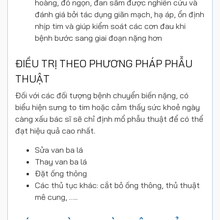
hoàng, đỏ ngọn, đan sâm được nghiên cứu và
đánh giá bởi tác dụng giãn mạch, hạ áp, ổn định
nhịp tim và giúp kiểm soát các cơn đau khi
bệnh bước sang giai đoạn nặng hơn
ĐIỀU TRỊ THEO PHƯƠNG PHÁP PHẪU
THUẬT
Đối với các đối tượng bệnh chuyển biến nặng, có
biểu hiện sưng to tim hoặc cảm thấy sức khoẻ ngày
càng xấu bác sĩ sẽ chỉ định mổ phẫu thuật để có thể
đạt hiệu quả cao nhất.
Sửa van ba lá
Thay van ba lá
Đặt ống thông
Các thủ tục khác: cắt bỏ ống thông, thủ thuật
mê cung, …..