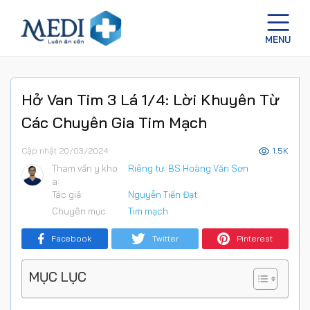
Hở Van Tim 3 Lá 1/4: Lời Khuyên Từ
Các Chuyên Gia Tim Mạch
Cập nhật 20/03/2024
1.5K
Tham vấn y kho
Riêng tư: BS Hoàng Văn Sơn
a:
Tác giả:
Nguyễn Tiến Đạt
Chuyên mục:
Tim mạch
Facebook
Twitter
Pinterest
MỤC LỤC