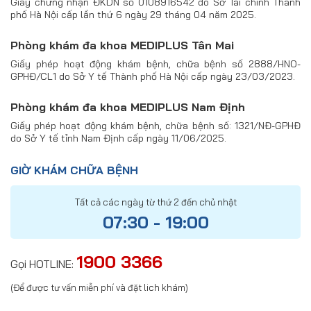
Giấy chứng nhận ĐKDN số 0108916542 do Sở Tài chính Thành
phố Hà Nội cấp lần thứ 6 ngày 29 tháng 04 năm 2025.
Phòng khám đa khoa MEDIPLUS Tân Mai
Giấy phép hoạt động khám bệnh, chữa bệnh số 2888/HNO-
GPHĐ/CL1 do Sở Y tế Thành phố Hà Nội cấp ngày 23/03/2023.
Phòng khám đa khoa MEDIPLUS Nam Định
Giấy phép hoạt động khám bệnh, chữa bệnh số: 1321/NĐ-GPHĐ
do Sở Y tế tỉnh Nam Định cấp ngày 11/06/2025.
GIỜ KHÁM CHỮA BỆNH
Tất cả các ngày từ thứ 2 đến chủ nhật
07:30 - 19:00
1900 3366
Gọi HOTLINE:
(Để được tư vấn miễn phí và đặt lich khám)