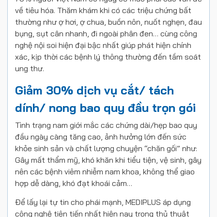
về tiêu hóa. Thăm khám khi có các triệu chứng bất
thường như ợ hơi, ợ chua, buồn nôn, nuốt nghẹn, đau
bụng, sụt cân nhanh, đi ngoài phân đen… cùng công
nghệ nội soi hiện đại bậc nhất giúp phát hiện chính
xác, kịp thời các bệnh lý thông thường đến tầm soát
ung thư.
Giảm 30% dịch vụ cắt/ tách
dính/ nong bao quy đầu trọn gói
Tình trạng nam giới mắc các chứng dài/hẹp bao quy
đầu ngày càng tăng cao, ảnh hưởng lớn đến sức
khỏe sinh sản và chất lượng chuyện “chăn gối” như:
Gây mất thẩm mỹ, khó khăn khi tiểu tiện, vệ sinh, gây
nên các bệnh viêm nhiễm nam khoa, không thể giao
hợp dễ dàng, khó đạt khoái cảm…
Để lấy lại tự tin cho phái mạnh, MEDIPLUS áp dụng
công nghệ tiên tiến nhất hiện nay trong thủ thuật