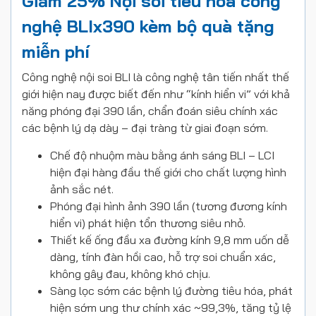
Giảm 25% Nội soi tiêu hóa công
nghệ BLIx390 kèm bộ quà tặng
miễn phí
Công nghệ nội soi BLI là công nghệ tân tiến nhất thế
giới hiện nay được biết đến như “kính hiển vi” với khả
năng phóng đại 390 lần, chẩn đoán siêu chính xác
các bệnh lý dạ dày – đại tràng từ giai đoạn sớm.
Chế độ nhuộm màu bằng ánh sáng BLI – LCI
hiện đại hàng đầu thế giới cho chất lượng hình
ảnh sắc nét.
Phóng đại hình ảnh 390 lần (tương đương kính
hiển vi) phát hiện tổn thương siêu nhỏ.
Thiết kế ống đầu xa đường kính 9,8 mm uốn dễ
dàng, tính đàn hồi cao, hỗ trợ soi chuẩn xác,
không gây đau, không khó chịu.
Sàng lọc sớm các bệnh lý đường tiêu hóa, phát
hiện sớm ung thư chính xác ~99,3%, tăng tỷ lệ