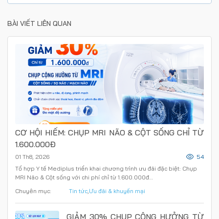
BÀI VIẾT LIÊN QUAN
CƠ HỘI HIẾM: CHỤP MRI NÃO & CỘT SỐNG CHỈ TỪ
1.600.000Đ
01 Th8, 2026
54
Tổ hợp Y tế Mediplus triển khai chương trình ưu đãi đặc biệt: Chụp
MRI Não & Cột sống với chi phí chỉ từ 1.600.000đ…
Chuyên mục:
Tin tức
,
Ưu đãi & khuyến mại
GIẢM 30% CHỤP CỘNG HƯỞNG TỪ