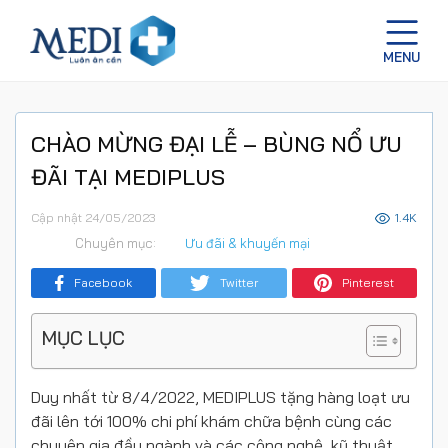
CHÀO MỪNG ĐẠI LỄ – BÙNG NỔ ƯU
ĐÃI TẠI MEDIPLUS
Cập nhật 24/05/2023
1.4K
Chuyên mục:
Ưu đãi & khuyến mại
Facebook
Twitter
Pinterest
MỤC LỤC
Duy nhất từ 8/4/2022, MEDIPLUS tặng hàng loạt ưu
đãi lên tới 100% chi phí khám chữa bệnh cùng các
chuyên gia đầu ngành và các công nghệ, kỹ thuật