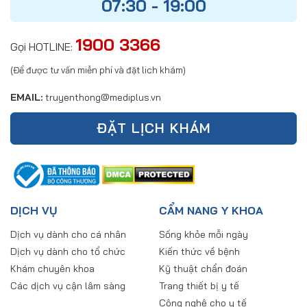
07:30 - 19:00
1900 3366
Gọi HOTLINE:
(Để được tư vấn miễn phí và đặt lich khám)
EMAIL:
truyenthong@mediplus.vn
ĐẶT LỊCH KHÁM
DỊCH VỤ
CẨM NANG Y KHOA
Dịch vụ dành cho cá nhân
Sống khỏe mỗi ngày
Dịch vụ dành cho tổ chức
Kiến thức về bệnh
Khám chuyên khoa
Kỹ thuật chẩn đoán
Các dịch vụ cận lâm sàng
Trang thiết bị y tế
Công nghệ cho y tế