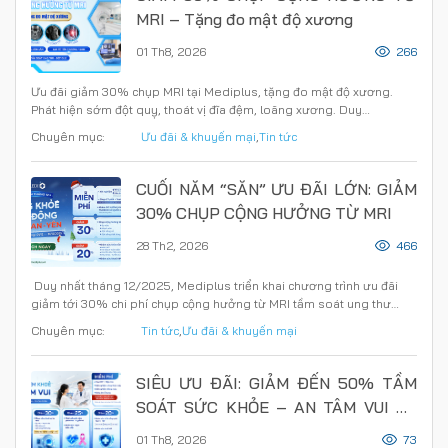
MRI – Tặng đo mật độ xương
01 Th8, 2026
266
Ưu đãi giảm 30% chụp MRI tại Mediplus, tặng đo mật độ xương.
Phát hiện sớm đột quỵ, thoát vị đĩa đệm, loãng xương. Duy…
Chuyên mục:
Ưu đãi & khuyến mại
,
Tin tức
CUỐI NĂM “SĂN” ƯU ĐÃI LỚN: GIẢM
30% CHỤP CỘNG HƯỞNG TỪ MRI
28 Th2, 2026
466
Duy nhất tháng 12/2025, Mediplus triển khai chương trình ưu đãi
giảm tới 30% chi phí chụp cộng hưởng từ MRI tầm soát ung thư…
Chuyên mục:
Tin tức
,
Ưu đãi & khuyến mại
SIÊU ƯU ĐÃI: GIẢM ĐẾN 50% TẦM
SOÁT SỨC KHỎE – AN TÂM VUI HÈ
CÙNG MEDIPLUS
01 Th8, 2026
73