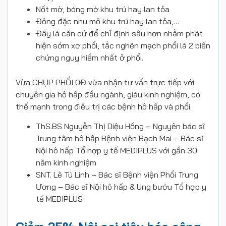
Nốt mờ, bóng mờ khu trú hay lan tỏa
Đông đặc nhu mô khu trú hay lan tỏa,…
Đây là căn cứ để chỉ định sâu hơn nhằm phát
hiện sớm xơ phổi, tắc nghẽn mạch phổi là 2 biến
chứng nguy hiểm nhất ở phổi.
Vừa CHỤP PHỔI 0Đ vừa nhận tư vấn trực tiếp với
chuyên gia hô hấp đầu ngành, giàu kinh nghiệm, có
thế mạnh trong điều trị các bệnh hô hấp và phổi.
ThS.BS Nguyễn Thị Diệu Hồng – Nguyên bác sĩ
Trung tâm hô hấp Bệnh viện Bạch Mai – Bác sĩ
Nội hô hấp Tổ hợp y tế MEDIPLUS với gần 30
năm kinh nghiệm
SNT. Lê Tú Linh – Bác sĩ Bệnh viện Phổi Trung
Ương – Bác sĩ Nội hô hấp & Ung bướu Tổ hợp y
tế MEDIPLUS