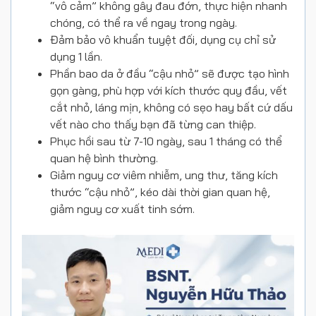
“vô cảm” không gây đau đớn, thực hiện nhanh
chóng, có thể ra về ngay trong ngày.
Đảm bảo vô khuẩn tuyệt đối, dụng cụ chỉ sử
dụng 1 lần.
️Phần bao da ở đầu “cậu nhỏ” sẽ được tạo hình
gọn gàng, phù hợp với kích thước quy đầu, vết
cắt nhỏ, láng mịn, không có sẹo hay bất cứ dấu
vết nào cho thấy bạn đã từng can thiệp.
️Phục hồi sau từ 7-10 ngày, sau 1 tháng có thể
quan hệ bình thường.
️Giảm nguy cơ viêm nhiễm, ung thư, tăng kích
thước “cậu nhỏ”, kéo dài thời gian quan hệ,
giảm nguy cơ xuất tinh sớm.