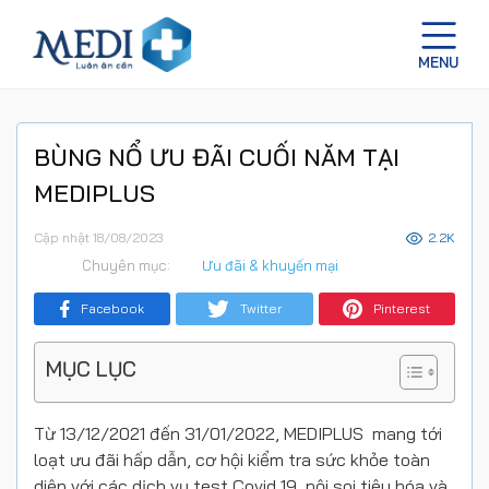
BÙNG NỔ ƯU ĐÃI CUỐI NĂM TẠI
MEDIPLUS
Cập nhật 18/08/2023
2.2K
Chuyên mục:
Ưu đãi & khuyến mại
Facebook
Twitter
Pinterest
MỤC LỤC
Từ 13/12/2021 đến 31/01/2022, MEDIPLUS mang tới
loạt ưu đãi hấp dẫn, cơ hội kiểm tra sức khỏe toàn
diện với các dịch vụ test Covid 19, nội soi tiêu hóa và