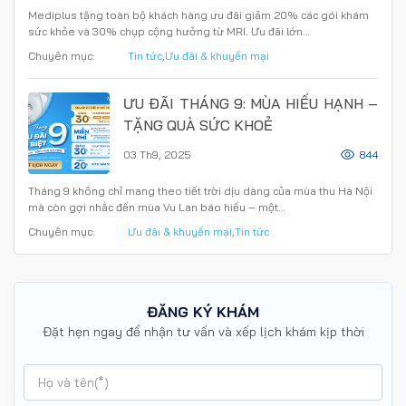
Mediplus tặng toàn bộ khách hàng ưu đãi giảm 20% các gói khám
sức khỏe và 30% chụp cộng hưởng từ MRI. Ưu đãi lớn…
Chuyên mục:
Tin tức
,
Ưu đãi & khuyến mại
ƯU ĐÃI THÁNG 9: MÙA HIẾU HẠNH –
TẶNG QUÀ SỨC KHOẺ
03 Th9, 2025
844
Tháng 9 không chỉ mang theo tiết trời dịu dàng của mùa thu Hà Nội
mà còn gợi nhắc đến mùa Vu Lan báo hiếu – một…
Chuyên mục:
Ưu đãi & khuyến mại
,
Tin tức
ĐĂNG KÝ KHÁM
Đặt hẹn ngay để nhận tư vấn và xếp lịch khám kịp thời