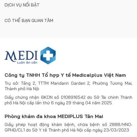
DỊCH VỤ NỔI BẬT
CÓ THỂ BẠN QUAN TÂM
Công ty TNHH Tổ hợp Y tế Medicalplus Việt Nam
Trụ sở: Tầng 2, TTTM Mandarin Garden 2, Phường Tương Mai,
Thành phố Hà Nội
Giấy chứng nhận ĐKDN số 0108916542 do Sở Tài chính Thành
phố Hà Nội cấp lần thứ 6 ngày 29 tháng 04 năm 2025.
Phòng khám đa khoa MEDIPLUS Tân Mai
Giấy phép hoạt động khám bệnh, chữa bệnh số 2888/HNO-
GPHĐ/CL1 do Sở Y tế Thành phố Hà Nội cấp ngày 23/03/2023.