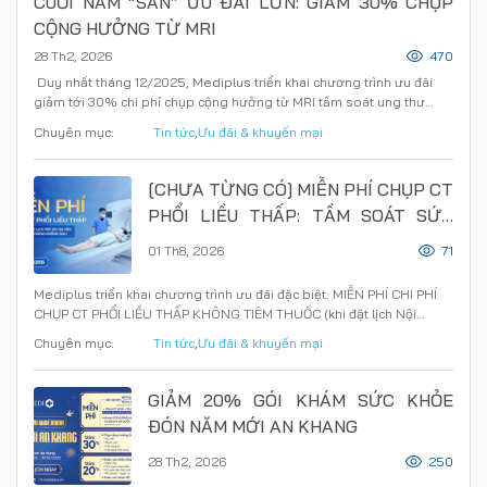
CUỐI NĂM “SĂN” ƯU ĐÃI LỚN: GIẢM 30% CHỤP
CỘNG HƯỞNG TỪ MRI
28 Th2, 2026
470
Duy nhất tháng 12/2025, Mediplus triển khai chương trình ưu đãi
giảm tới 30% chi phí chụp cộng hưởng từ MRI tầm soát ung thư…
Chuyên mục:
Tin tức
,
Ưu đãi & khuyến mại
[CHƯA TỪNG CÓ] MIỄN PHÍ CHỤP CT
PHỔI LIỀU THẤP: TẦM SOÁT SỨC
KHỎE ĐƯỜNG HÔ HẤP MÙA “CAO
01 Th8, 2026
71
ĐIỂM” NẮNG NÓNG
Mediplus triển khai chương trình ưu đãi đặc biệt: MIỄN PHÍ CHI PHÍ
CHỤP CT PHỔI LIỀU THẤP KHÔNG TIÊM THUỐC (khi đặt lịch Nội…
Chuyên mục:
Tin tức
,
Ưu đãi & khuyến mại
GIẢM 20% GÓI KHÁM SỨC KHỎE
ĐÓN NĂM MỚI AN KHANG
28 Th2, 2026
250