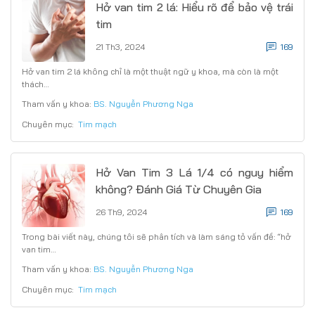
Hở van tim 2 lá: Hiểu rõ để bảo vệ trái
tim
21 Th3, 2024
169
Hở van tim 2 lá không chỉ là một thuật ngữ y khoa, mà còn là một
thách…
Tham vấn y khoa:
BS. Nguyễn Phương Nga
Chuyên mục:
Tim mạch
Hở Van Tim 3 Lá 1/4 có nguy hiểm
không? Đánh Giá Từ Chuyên Gia
26 Th9, 2024
169
Trong bài viết này, chúng tôi sẽ phân tích và làm sáng tỏ vấn đề: “hở
van tim…
Tham vấn y khoa:
BS. Nguyễn Phương Nga
Chuyên mục:
Tim mạch