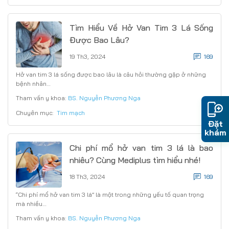
Tìm Hiểu Về Hở Van Tim 3 Lá Sống
Được Bao Lâu?
19 Th3, 2024
169
Hở van tim 3 lá sống được bao lâu là câu hỏi thường gặp ở những
bệnh nhân…
Tham vấn y khoa:
BS. Nguyễn Phương Nga
Chuyên mục:
Tim mạch
Đặt
khám
Chi phí mổ hở van tim 3 lá là bao
nhiêu? Cùng Mediplus tìm hiểu nhé!
18 Th3, 2024
169
“Chi phí mổ hở van tim 3 lá” là một trong những yếu tố quan trọng
mà nhiều…
Tham vấn y khoa:
BS. Nguyễn Phương Nga