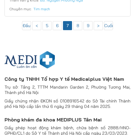
Tham vấn y khoa:
BS. Nguyễn Phương Nga
Chuyên mục:
Tim mạch
Đầu
<
5
6
7
8
9
>
Cuối
Công ty TNHH Tổ hợp Y tế Medicalplus Việt Nam
Trụ sở: Tầng 2, TTTM Mandarin Garden 2, Phường Tương Mai,
Thành phố Hà Nội
Giấy chứng nhận ĐKDN số 0108916542 do Sở Tài chính Thành
phố Hà Nội cấp lần thứ 6 ngày 29 tháng 04 năm 2025.
Phòng khám đa khoa MEDIPLUS Tân Mai
Giấy phép hoạt động khám bệnh, chữa bệnh số 2888/HNO-
GPHĐ/CL1 do Sở Y tế Thành phố Hà Nội cấp ngày 23/03/2023.