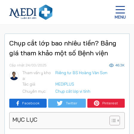
Chụp cắt lớp bao nhiêu tiền? Bảng
giá tham khảo một số Bệnh viện
Cập nhật 24/03/2025
46.3K
Tham vấn y kho
Riêng tư: BS Hoàng Văn Sơn
a:
Tác giả:
MEDIPLUS
Chuyên mục:
Chụp cắt lớp vi tính
Facebook
Twitter
Pinterest
MỤC LỤC