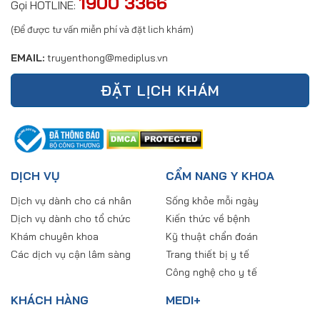
1900 3366
Gọi HOTLINE:
(Để được tư vấn miễn phí và đặt lich khám)
EMAIL:
truyenthong@mediplus.vn
ĐẶT LỊCH KHÁM
DỊCH VỤ
CẨM NANG Y KHOA
Dịch vụ dành cho cá nhân
Sống khỏe mỗi ngày
Dịch vụ dành cho tổ chức
Kiến thức về bệnh
Khám chuyên khoa
Kỹ thuật chẩn đoán
Các dịch vụ cận lâm sàng
Trang thiết bị y tế
Công nghệ cho y tế
KHÁCH HÀNG
MEDI+