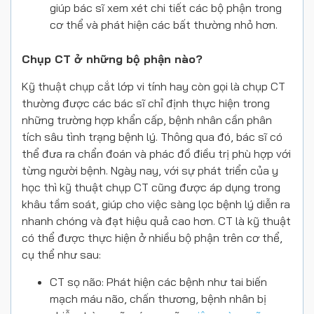
giúp bác sĩ xem xét chi tiết các bộ phận trong
cơ thể và phát hiện các bất thường nhỏ hơn.
Chụp CT ở những bộ phận nào?
Kỹ thuật chụp cắt lớp vi tính hay còn gọi là chụp CT
thường được các bác sĩ chỉ định thực hiện trong
những trường hợp khẩn cấp, bệnh nhân cần phân
tích sâu tình trạng bệnh lý. Thông qua đó, bác sĩ có
thể đưa ra chẩn đoán và phác đồ điều trị phù hợp với
từng người bệnh. Ngày nay, với sự phát triển của y
học thì kỹ thuật chụp CT cũng được áp dụng trong
khâu tầm soát, giúp cho việc sàng lọc bệnh lý diễn ra
nhanh chóng và đạt hiệu quả cao hơn. CT là kỹ thuật
có thể được thực hiện ở nhiều bộ phận trên cơ thể,
cụ thể như sau:
CT sọ não: Phát hiện các bệnh như tai biến
mạch máu não, chấn thương, bệnh nhân bị