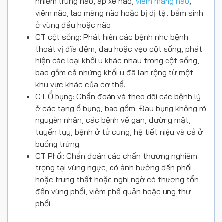
nhiễm trùng não, áp xe não,
viêm màng não
,
viêm não, lao màng não hoặc bị dị tật bẩm sinh
ở vùng đầu hoặc não.
CT cột sống: Phát hiện các bệnh như bệnh
thoát vị đĩa đệm, đau hoặc vẹo cột sống, phát
hiện các loại khối u khác nhau trong cột sống,
bao gồm cả những khối u đã lan rộng từ một
khu vực khác của cơ thể.
CT Ổ bụng: Chẩn đoán và theo dõi các bệnh lý
ở các tạng ổ bụng, bao gồm: Đau bụng không rõ
nguyên nhân, các bệnh về gan, đường mật,
tuyến tụy, bệnh ở tử cung, hệ tiết niệu và cả ở
buồng trứng.
CT Phổi: Chẩn đoán các chấn thương nghiêm
trọng tại vùng ngực, có ảnh hưởng đến phổi
hoặc trung thất hoặc nghi ngờ có thương tổn
đến vùng phổi, viêm phế quản hoặc ung thư
phổi.