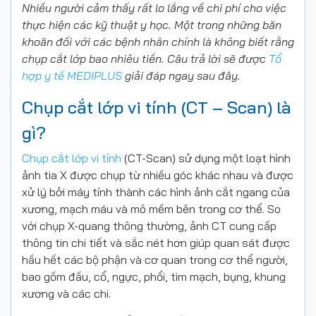
Nhiều người cảm thấy rất lo lắng về chi phí cho việc
thực hiện các kỹ thuật y học. Một trong những băn
khoăn đối với các bệnh nhân chính là không biết rằng
chụp cắt lớp bao nhiêu tiền. Câu trả lời sẽ được
Tổ
hợp y tế MEDIPLUS
giải đáp ngay sau đây.
Chụp cắt lớp vi tính (CT – Scan) là
gì?
Chụp cắt lớp vi tính
(CT-Scan) sử dụng một loạt hình
ảnh tia X được chụp từ nhiều góc khác nhau và được
xử lý bởi máy tính thành các hình ảnh cắt ngang của
xương, mạch máu và mô mềm bên trong cơ thể. So
với chụp X-quang thông thường, ảnh CT cung cấp
thông tin chi tiết và sắc nét hơn giúp quan sát được
hầu hết các bộ phận và cơ quan trong cơ thể người,
bao gồm đầu, cổ, ngực, phổi, tim mạch, bụng, khung
xương và các chi.