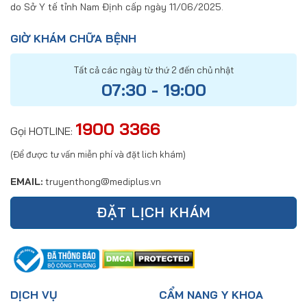
do Sở Y tế tỉnh Nam Định cấp ngày 11/06/2025.
GIỜ KHÁM CHỮA BỆNH
Tất cả các ngày từ thứ 2 đến chủ nhật
07:30 - 19:00
1900 3366
Gọi HOTLINE:
(Để được tư vấn miễn phí và đặt lich khám)
EMAIL:
truyenthong@mediplus.vn
ĐẶT LỊCH KHÁM
DỊCH VỤ
CẨM NANG Y KHOA