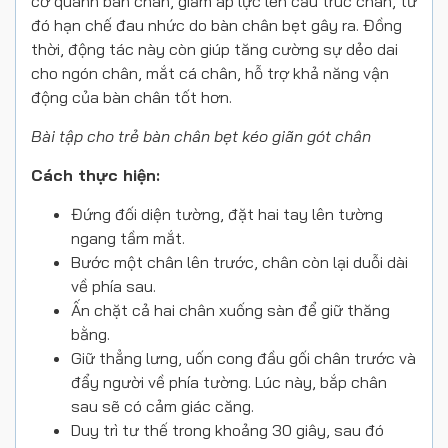
cơ quanh bàn chân, giảm áp lực lên cấu trúc chân, từ
đó hạn chế đau nhức do bàn chân bẹt gây ra. Đồng
thời, động tác này còn giúp tăng cường sự dẻo dai
cho ngón chân, mắt cá chân, hỗ trợ khả năng vận
động của bàn chân tốt hơn.
Bài tập cho trẻ bàn chân bẹt kéo giãn gót chân
Cách thực hiện:
Đứng đối diện tường, đặt hai tay lên tường
ngang tầm mắt.
Bước một chân lên trước, chân còn lại duỗi dài
về phía sau.
Ấn chặt cả hai chân xuống sàn để giữ thăng
bằng.
Giữ thẳng lưng, uốn cong đầu gối chân trước và
đẩy người về phía tường. Lúc này, bắp chân
sau sẽ có cảm giác căng.
Duy trì tư thế trong khoảng 30 giây, sau đó