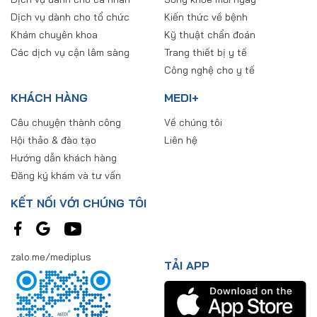
Dịch vụ dành cho tổ chức
Kiến thức về bệnh
Khám chuyên khoa
Kỹ thuật chẩn đoán
Các dịch vụ cận lâm sàng
Trang thiết bị y tế
Công nghệ cho y tế
KHÁCH HÀNG
MEDI+
Câu chuyện thành công
Về chúng tôi
Hội thảo & đào tạo
Liên hệ
Hướng dẫn khách hàng
Đăng ký khám và tư vấn
KẾT NỐI VỚI CHÚNG TÔI
zalo.me/mediplus
TẢI APP