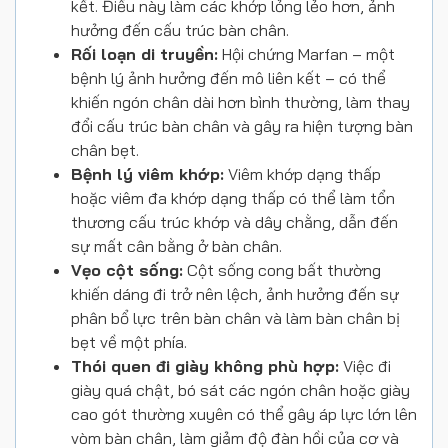
kết. Điều này làm các khớp lỏng lẻo hơn, ảnh
hưởng đến cấu trúc bàn chân.
Rối loạn di truyền:
Hội chứng Marfan – một
bệnh lý ảnh hưởng đến mô liên kết – có thể
khiến ngón chân dài hơn bình thường, làm thay
đổi cấu trúc bàn chân và gây ra hiện tượng bàn
chân bẹt.
Bệnh lý viêm khớp:
Viêm khớp dạng thấp
hoặc viêm đa khớp dạng thấp có thể làm tổn
thương cấu trúc khớp và dây chằng, dẫn đến
sự mất cân bằng ở bàn chân.
Vẹo cột sống:
Cột sống cong bất thường
khiến dáng đi trở nên lệch, ảnh hưởng đến sự
phân bổ lực trên bàn chân và làm bàn chân bị
bẹt về một phía.
Thói quen đi giày không phù hợp:
Việc đi
giày quá chật, bó sát các ngón chân hoặc giày
cao gót thường xuyên có thể gây áp lực lớn lên
vòm bàn chân, làm giảm độ đàn hồi của cơ và