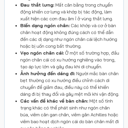
Đau thắt lưng:
Mất cân bằng trong chuyển
động khiến cơ lưng và khớp bị tác động, làm
xuất hiện các cơn đau âm ỉ ở vùng thắt lưng.
Biến dạng ngón chân:
Các khớp và cơ ở bàn
chân hoạt động không đúng cách có thể dẫn
đến các dị dạng như ngón chân cái lệch hướng
hoặc bị uốn cong bất thường.
Vẹo ngón chân cái:
Ở một số trường hợp, đầu
ngón chân cái có xu hướng nghiêng vào trong,
tạo áp lực lớn và gây đau khi di chuyển.
Ảnh hưởng đến dáng đi:
Người mắc bàn chân
bẹt thường có xu hướng điều chỉnh cách di
chuyển để giảm đau, điều này có thể khiến
dáng đi bị thay đổi và gây mệt mỏi khi vận động.
Các vấn đề khác về bàn chân:
Một số tình
trạng khác có thể phát sinh như ngón chân
búa, viêm cân gan chân, viêm gân Achilles hoặc
viêm bao hoạt dịch ngón cái do bàn chân mất đi