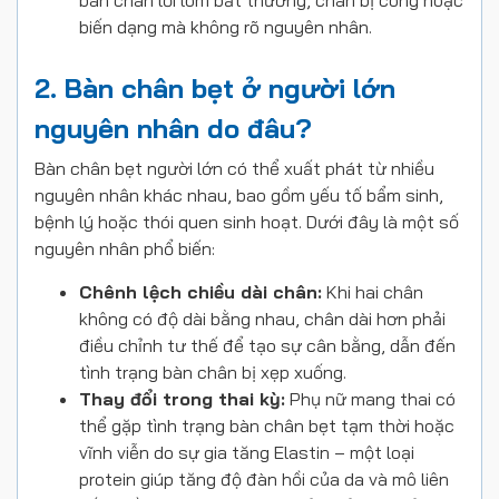
bàn chân lồi lõm bất thường, chân bị cong hoặc
biến dạng mà không rõ nguyên nhân.
2. Bàn chân bẹt ở người lớn
nguyên nhân do đâu?
Bàn chân bẹt người lớn có thể xuất phát từ nhiều
nguyên nhân khác nhau, bao gồm yếu tố bẩm sinh,
bệnh lý hoặc thói quen sinh hoạt. Dưới đây là một số
nguyên nhân phổ biến:
Chênh lệch chiều dài chân:
Khi hai chân
không có độ dài bằng nhau, chân dài hơn phải
điều chỉnh tư thế để tạo sự cân bằng, dẫn đến
tình trạng bàn chân bị xẹp xuống.
Thay đổi trong thai kỳ:
Phụ nữ mang thai có
thể gặp tình trạng bàn chân bẹt tạm thời hoặc
vĩnh viễn do sự gia tăng Elastin – một loại
protein giúp tăng độ đàn hồi của da và mô liên