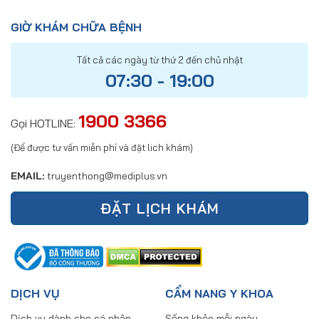
GIỜ KHÁM CHỮA BỆNH
Tất cả các ngày từ thứ 2 đến chủ nhật
07:30 - 19:00
1900 3366
Gọi HOTLINE:
(Để được tư vấn miễn phí và đặt lich khám)
EMAIL:
truyenthong@mediplus.vn
ĐẶT LỊCH KHÁM
DỊCH VỤ
CẨM NANG Y KHOA
Dịch vụ dành cho cá nhân
Sống khỏe mỗi ngày