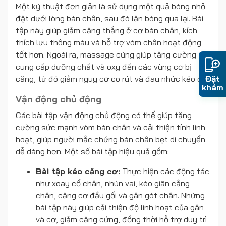
Một kỹ thuật đơn giản là sử dụng một quả bóng nhỏ
đặt dưới lòng bàn chân, sau đó lăn bóng qua lại. Bài
tập này giúp giảm căng thẳng ở cơ bàn chân, kích
thích lưu thông máu và hỗ trợ vòm chân hoạt động
tốt hơn. Ngoài ra, massage cũng giúp tăng cường
cung cấp dưỡng chất và oxy đến các vùng cơ bị
Đặt
căng, từ đó giảm nguy cơ co rút và đau nhức kéo dài.
khám
Vận động chủ động
Các bài tập vận động chủ động có thể giúp tăng
cường sức mạnh vòm bàn chân và cải thiện tính linh
hoạt, giúp người mắc chứng bàn chân bẹt di chuyển
dễ dàng hơn. Một số bài tập hiệu quả gồm:
Bài tập kéo căng cơ:
Thực hiện các động tác
như xoay cổ chân, nhún vai, kéo giãn cẳng
chân, căng cơ đầu gối và gân gót chân. Những
bài tập này giúp cải thiện độ linh hoạt của gân
và cơ, giảm căng cứng, đồng thời hỗ trợ duy trì