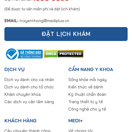
(Để được tư vấn miễn phí và đặt lich khám)
EMAIL:
truyenthong@mediplus.vn
ĐẶT LỊCH KHÁM
DỊCH VỤ
CẨM NANG Y KHOA
Dịch vụ dành cho cá nhân
Sống khỏe mỗi ngày
Dịch vụ dành cho tổ chức
Kiến thức về bệnh
Khám chuyên khoa
Kỹ thuật chẩn đoán
Các dịch vụ cận lâm sàng
Trang thiết bị y tế
Công nghệ cho y tế
KHÁCH HÀNG
MEDI+
Câu chuyện thành công
Về chúng tôi