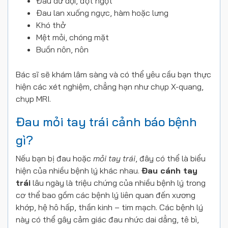
Đau dữ dội, đột ngột
Đau lan xuống ngực, hàm hoặc lưng
Khó thở
Mệt mỏi, chóng mặt
Buồn nôn, nôn
Bác sĩ sẽ khám lâm sàng và có thể yêu cầu bạn thực
hiện các xét nghiệm, chẳng hạn như chụp X-quang,
chụp MRI.
Đau mỏi tay trái cảnh báo bệnh
gì?
Nếu bạn bị đau hoặc
mỏi tay trái
, đây có thể là biểu
hiện của nhiều bệnh lý khác nhau.
Đau cánh tay
trái
lâu ngày là triệu chứng của nhiều bệnh lý trong
cơ thể bao gồm các bệnh lý liên quan đến xương
khớp, hệ hô hấp, thần kinh – tim mạch. Các bệnh lý
này có thể gây cảm giác đau nhức dai dẳng, tê bì,