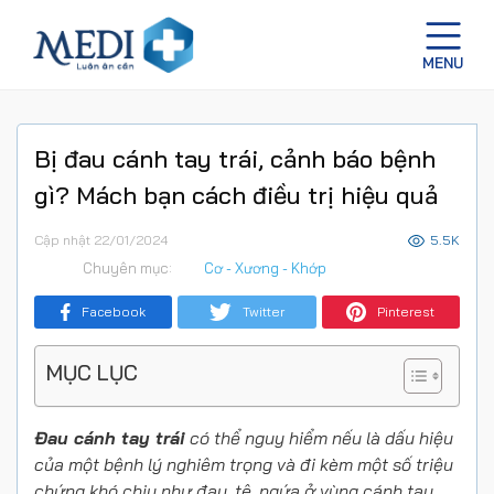
Bị đau cánh tay trái, cảnh báo bệnh
gì? Mách bạn cách điều trị hiệu quả
Cập nhật 22/01/2024
5.5K
Chuyên mục:
Cơ - Xương - Khớp
Facebook
Twitter
Pinterest
MỤC LỤC
Đau cánh tay trái
có thể nguy hiểm nếu là dấu hiệu
của một bệnh lý nghiêm trọng và đi kèm một số triệu
chứng khó chịu như đau, tê, ngứa ở vùng cánh tay.