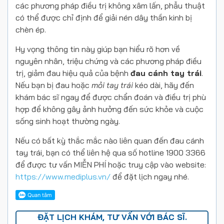
các phương pháp điều trị không xâm lấn, phẫu thuật
có thể được chỉ định để giải nén dây thần kinh bị
chèn ép.
Hy vọng thông tin này giúp bạn hiểu rõ hơn về
nguyên nhân, triệu chứng và các phương pháp điều
trị, giảm đau hiệu quả của bệnh
đau cánh tay trái
.
Nếu bạn bị đau hoặc
mỏi tay trái
kéo dài, hãy đến
khám bác sĩ ngay để được chẩn đoán và điều trị phù
hợp để không gây ảnh hưởng đến sức khỏe và cuộc
sống sinh hoạt thường ngày.
Nếu có bất kỳ thắc mắc nào liên quan đến đau cánh
tay trái, bạn có thể liên hệ qua số hotline 1900 3366
để được tư vấn MIỄN PHÍ hoặc truy cập vào website:
https://www.mediplus.vn/
để đặt lịch ngay nhé.
ĐẶT LỊCH KHÁM, TƯ VẤN VỚI BÁC SĨ.