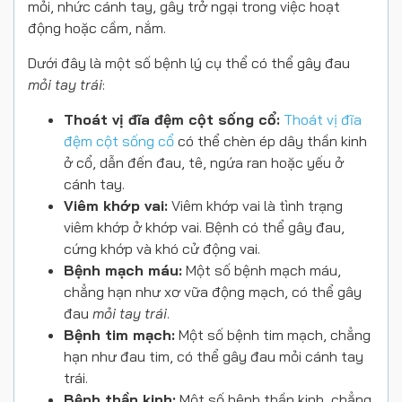
mỏi, nhức cánh tay, gây trở ngại trong việc hoạt
động hoặc cầm, nắm.
Dưới đây là một số bệnh lý cụ thể có thể gây đau
mỏi tay trái
:
Thoát vị đĩa đệm cột sống cổ:
Thoát vị đĩa
đệm cột sống cổ
có thể chèn ép dây thần kinh
ở cổ, dẫn đến đau, tê, ngứa ran hoặc yếu ở
cánh tay.
Viêm khớp vai:
Viêm khớp vai là tình trạng
viêm khớp ở khớp vai. Bệnh có thể gây đau,
cứng khớp và khó cử động vai.
Bệnh mạch máu:
Một số bệnh mạch máu,
chẳng hạn như xơ vữa động mạch, có thể gây
đau
mỏi tay trái
.
Bệnh tim mạch:
Một số bệnh tim mạch, chẳng
hạn như đau tim, có thể gây đau mỏi cánh tay
trái.
Bệnh thần kinh:
Một số bệnh thần kinh, chẳng