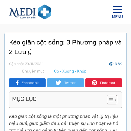
Kéo giãn cột sống: 3 Phương pháp và
2 Lưu ý
Cập nhật 29/11/2024
3.8K
Chuyên mục:
Cơ - Xương - Khớp
Facebook
Twitter
Pinterest
MỤC LỤC
Kéo giãn cột sống là một phương pháp vật lý trị liệu
hiệu quả, giúp giảm đau, cải thiện sự linh hoạt và hỗ
trợ điều trị các bệnh lý liên quan đến cột sống. Tuy