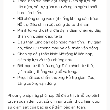
Thoái hóa đĩa đệm cột sống: Giảm áp lực lên
đĩa đệm, hỗ trợ giảm đau và ngăn ngừa thoái
hóa tiến triển.
Hội chứng cong vẹo cột sống không cấu trúc:
Hỗ trợ điều chỉnh cột sống do tư thế sai.
Phình lồi và thoát vị đĩa đệm: Giảm chèn ép dây
thần kinh, giảm đau, tê bì.
Đau thắt lưng bán cấp hoặc mạn tính: Thư giãn
cơ, tăng lưu thông máu và cải thiện vận động.
Chèn ép dây thần kinh: Mở rộng lỗ liên hợp,
giảm áp lực và triệu chứng đau.
Rối loạn tư thế lâu ngày: Điều chỉnh tư thế,
giảm căng thẳng vùng cổ và lưng.
Phục hồi sau chấn thương: Hỗ trợ giảm đau,
tăng cường vận động.
Phương pháp này phù hợp để điều trị và hỗ trợ bệnh
lý liên quan đến cột sống, nhưng cần thực hiện dưới
sự giám sát của bác sĩ để đảm bảo an toàn.