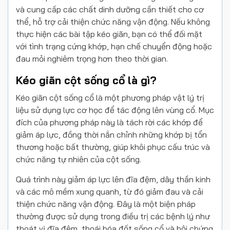
và cung cấp các chất dinh dưỡng cần thiết cho cơ
thể, hỗ trợ cải thiện chức năng vận động. Nếu không
thực hiện các bài tập kéo giãn, bạn có thể đối mặt
với tình trạng cứng khớp, hạn chế chuyển động hoặc
đau mỏi nghiêm trọng hơn theo thời gian.
Kéo giãn cột sống cổ là gì?
Kéo giãn cột sống cổ là một phương pháp vật lý trị
liệu sử dụng lực cơ học để tác động lên vùng cổ. Mục
đích của phương pháp này là tách rời các khớp để
giảm áp lực, đồng thời nắn chỉnh những khớp bị tổn
thương hoặc bất thường, giúp khôi phục cấu trúc và
chức năng tự nhiên của cột sống.
Quá trình này giảm áp lực lên đĩa đệm, dây thần kinh
và các mô mềm xung quanh, từ đó giảm đau và cải
thiện chức năng vận động. Đây là một biện pháp
thường được sử dụng trong điều trị các bệnh lý như
thoát vị đĩa đệm, thoái hóa đốt sống cổ và hội chứng