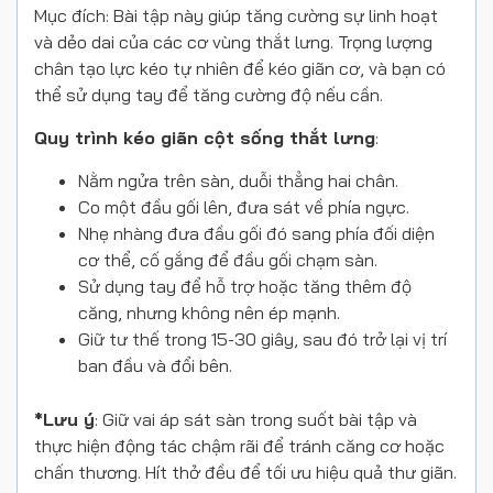
Mục đích: Bài tập này giúp tăng cường sự linh hoạt
và dẻo dai của các cơ vùng thắt lưng. Trọng lượng
chân tạo lực kéo tự nhiên để kéo giãn cơ, và bạn có
thể sử dụng tay để tăng cường độ nếu cần.
Quy trình kéo giãn cột sống thắt lưng
:
Nằm ngửa trên sàn, duỗi thẳng hai chân.
Co một đầu gối lên, đưa sát về phía ngực.
Nhẹ nhàng đưa đầu gối đó sang phía đối diện
cơ thể, cố gắng để đầu gối chạm sàn.
Sử dụng tay để hỗ trợ hoặc tăng thêm độ
căng, nhưng không nên ép mạnh.
Giữ tư thế trong 15-30 giây, sau đó trở lại vị trí
ban đầu và đổi bên.
*Lưu ý
: Giữ vai áp sát sàn trong suốt bài tập và
thực hiện động tác chậm rãi để tránh căng cơ hoặc
chấn thương. Hít thở đều để tối ưu hiệu quả thư giãn.