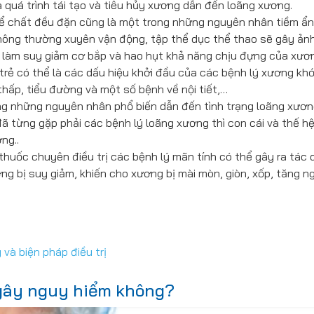
 quá trình tái tạo và tiêu hủy xương dẫn đến loãng xương.
hể chất đều đặn cũng là một trong những nguyên nhân tiềm ẩ
không thường xuyên vận động, tập thể dục thể thao sẽ gây ản
 làm suy giảm cơ bắp và hao hụt khả năng chịu đựng của xươ
rẻ có thể là các dấu hiệu khởi đầu của các bệnh lý xương k
thấp, tiểu đường và một số bệnh về nội tiết,…
g những nguyên nhân phổ biến dẫn đến tình trạng loãng xươn
ã từng gặp phải các bệnh lý loãng xương thì con cái và thế h
ng..
thuốc chuyên điều trị các bệnh lý mãn tính có thể gây ra tác
ng bị suy giảm, khiến cho xương bị mài mòn, giòn, xốp, tăng n
và biện pháp điều trị
 gây nguy hiểm không?