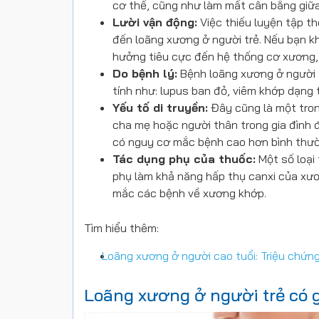
cơ thể, cũng như làm mất cân bằng giữa
Lười vận động:
Việc thiếu luyện tập t
đến loãng xương ở người trẻ. Nếu bạn 
hưởng tiêu cực đến hệ thống cơ xương,
Do bệnh lý:
Bệnh loãng xương ở người t
tính như: lupus ban đỏ, viêm khớp dạng 
Yếu tố di truyền:
Đây cũng là một tron
cha mẹ hoặc người thân trong gia đình đ
có nguy cơ mắc bệnh cao hơn bình thườ
Tác dụng phụ của thuốc:
Một số loại 
phụ làm khả năng hấp thụ canxi của xươ
mắc các bệnh về xương khớp.
Tìm hiểu thêm:
Loãng xương ở người cao tuổi: Triệu chứng 
Loãng xương ở người trẻ có