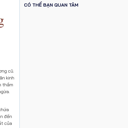
CÓ THỂ BẠN QUAN TÂM
ơng cũ.
ãn kinh
âm thầm
ngừa.
 chứa
ẫn đến
ất của