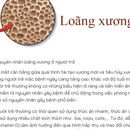
uyên nhân loãng xương ở người trẻ
ị mất cân bằng giữa quá trình tái tạo xương mới và tiêu hủy xư
ng người trẻ mắc bệnh ngày càng tăng cao. Khác với độ tuổi m
i trẻ thường không có những biểu hiện rõ ràng và tiến triển 
ần nắm rõ nguyên nhân gây bệnh để chủ động trong việc phòng 
 số nguyên nhân gây bệnh phổ biến:
ười trẻ thường có thói quen sử dụng thức ăn nhanh, thức ăn
 dụng nhiều chất kích thích như : bia, rượu, cafe,… Từ đó, d
à vitamin D) làm ảnh hưởng đến quá trình hấp thụ và trao đổi ch