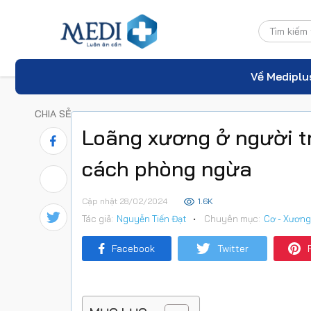
Về Mediplu
CHIA SẺ
Loãng xương ở người tr
cách phòng ngừa
Cập nhật 28/02/2024
1.6K
Tác giả:
Nguyễn Tiến Đạt
•
Chuyên mục:
Cơ - Xương
Facebook
Twitter