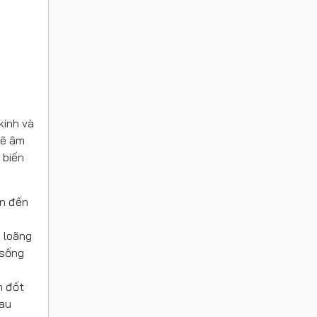
kinh và
sẽ âm
 biến
ẫn đến
o loãng
 sống
n đốt
đau