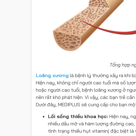
Tổng hợp ng
Loãng xương
là bệnh lý thường xảy ra khi b
Hiện nay, không chỉ người cao tuổi mà số lượ
hoặc người cao tuổi, bệnh loãng xương ở ngườ
nên rất khó phát hiện. Vì vậy, các bạn trẻ c
Dưới đây, MEDIPLUS sẽ cung cấp cho bạn một
Lối sống thiếu khoa học:
Hiện nay, ng
nhiều dầu mỡ và hàm lượng đường cao, sử
tình trạng thiếu hụt vitamin( đặc biệt l