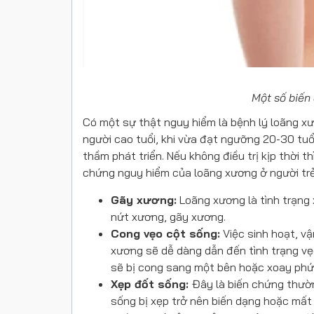
Một số biến
Có một sự thật nguy hiểm là bệnh lý loãng xư
người cao tuổi, khi vừa đạt ngưỡng 20-30 tuổ
thầm phát triển. Nếu không điều trị kịp thời t
chứng nguy hiểm của loãng xương ở người trẻ
Gãy xương:
Loãng xương là tình trạng 
nứt xương, gãy xương.
Cong vẹo cột sống:
Việc sinh hoạt, vậ
xương sẽ dễ dàng dẫn đến tình trạng vẹ
sẽ bị cong sang một bên hoặc xoay phứ
Xẹp đốt sống:
Đây là biến chứng thườn
sống bị xẹp trở nên biến dạng hoặc mất