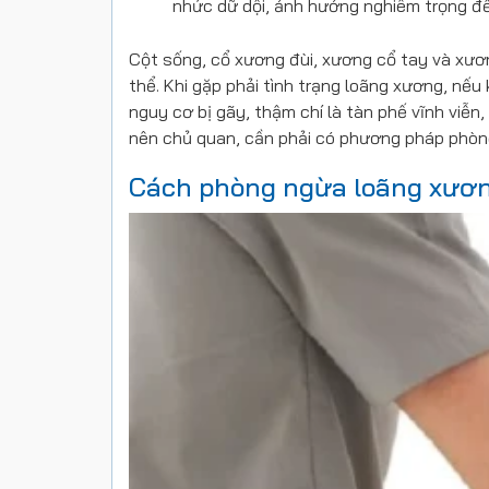
nhức dữ dội, ảnh hưởng nghiêm trọng đ
Cột sống, cổ xương đùi, xương cổ tay và xươn
thể. Khi gặp phải tình trạng loãng xương, nếu
nguy cơ bị gãy, thậm chí là tàn phế vĩnh viễn
nên chủ quan, cần phải có phương pháp phòng
Cách phòng ngừa loãng xươn