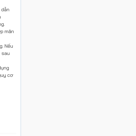
n dẫn
h
ng.
hớp mãn
g. Nếu
ệ sau
 dụng
guy cơ