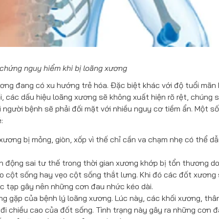
 chứng nguy hiểm khi bị loãng xương
ơng đang có xu hướng trẻ hóa. Đặc biệt khác với độ tuổi mãn 
i, các dấu hiệu loãng xương sẽ không xuất hiện rõ rệt, chúng 
hì người bệnh sẽ phải đối mặt với nhiều nguy cơ tiềm ẩn. Một số
:
xương bị mỏng, giòn, xốp vì thế chỉ cần va chạm nhẹ có thể d
n động sai tư thế trong thời gian xương khớp bị tổn thương d
o cột sống hay vẹo cột sống thắt lưng. Khi đó các đốt xương
c tạp gây nên những cơn đau nhức kéo dài.
g gặp của bệnh lý loãng xương. Lúc này, các khối xương, thâ
 đi chiều cao của đốt sống. Tình trạng này gây ra những cơn 