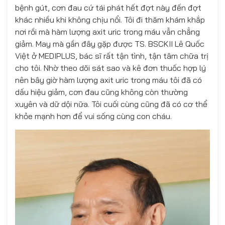
bệnh gút, cơn đau cứ tái phát hết đợt này đến đợt
khác nhiều khi không chịu nổi. Tôi đi thăm khám khắp
nơi rồi mà hàm lượng axit uric trong máu vẫn chẳng
giảm. May mà gần đây gặp được TS. BSCKII Lê Quốc
Việt ở MEDIPLUS, bác sĩ rất tận tình, tận tâm chữa trị
cho tôi. Nhờ theo dõi sát sao và kê đơn thuốc hợp lý
nên bây giờ hàm lượng axit uric trong máu tôi đã có
dấu hiệu giảm, cơn đau cũng không còn thường
xuyên và dữ dội nữa. Tôi cuối cùng cũng đã có cơ thể
khỏe mạnh hơn để vui sống cùng con cháu.