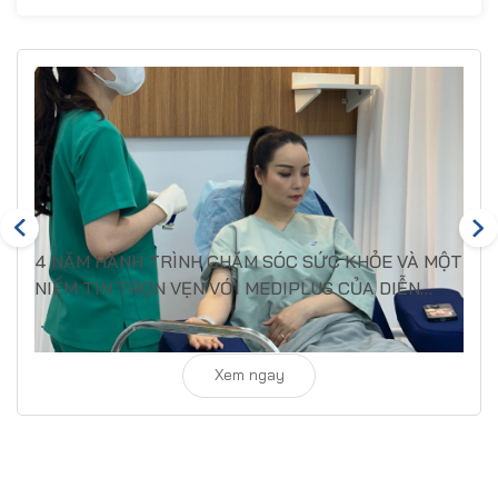
4 NĂM HÀNH TRÌNH CHĂM SÓC SỨC KHỎE VÀ MỘT
NIỀM TIN TRỌN VẸN VỚI MEDIPLUS CỦA DIỄN
VIÊN MAI THU HUYỀN
Xem ngay