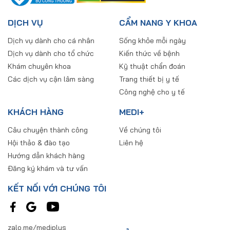
DỊCH VỤ
CẨM NANG Y KHOA
Dịch vụ dành cho cá nhân
Sống khỏe mỗi ngày
Dịch vụ dành cho tổ chức
Kiến thức về bệnh
Khám chuyên khoa
Kỹ thuật chẩn đoán
Các dịch vụ cận lâm sàng
Trang thiết bị y tế
Công nghệ cho y tế
KHÁCH HÀNG
MEDI+
Câu chuyện thành công
Về chúng tôi
Hội thảo & đào tạo
Liên hệ
Hướng dẫn khách hàng
Đăng ký khám và tư vấn
KẾT NỐI VỚI CHÚNG TÔI
zalo.me/mediplus