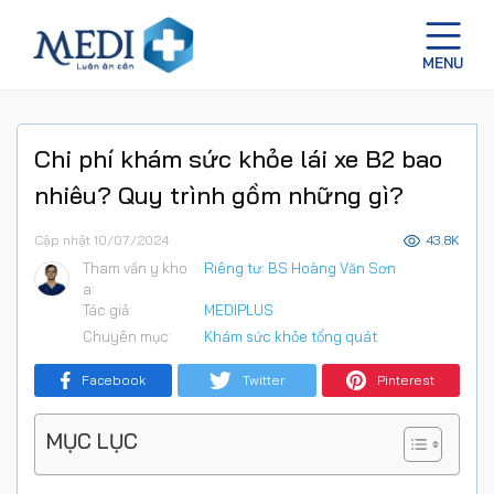
Chi phí khám sức khỏe lái xe B2 bao
nhiêu? Quy trình gồm những gì?
Cập nhật 10/07/2024
43.8K
Tham vấn y kho
Riêng tư: BS Hoàng Văn Sơn
a:
Tác giả:
MEDIPLUS
Chuyên mục:
Khám sức khỏe tổng quát
Facebook
Twitter
Pinterest
MỤC LỤC