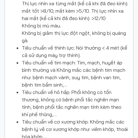
Thị lực nhìn xa từng mắt (kể cả khi đã đeo kính):
mắt tốt >8/10; mắt kém >5/10. Thị lực nhìn xa
hai mắt (kể cả khi đã đeo kính): >12/10
Không bị mù màu.
Không bị giảm thị lực đột ngột, không bị quáng
gà.
Tiêu chuẩn về thính lực: Nói thường < 4 mét (kể
cả sử dụng máy trợ thính).
Tiêu chuẩn về tim mạch: Tim, mạch, huyết áp
bình thường và Không mắc các bệnh tim mạch
như: bệnh mạch vành, suy tim, bệnh van tim,
bệnh tim bẩm sinh,…
Tiêu chuẩn về hô hấp: Phổi không có tổn
thương, không có bệnh phổi tắc nghẽn mạn
tính, bệnh phổi tắc nghẽn mạn tính kèm theo
khí phế thũng,…
Tiêu chuẩn về cơ xương khớp: Không mắc các
bệnh lý về cơ xương khớp như: viêm khớp, thoái
hóa khớp,…