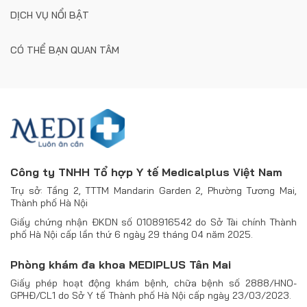
DỊCH VỤ NỔI BẬT
CÓ THỂ BẠN QUAN TÂM
Công ty TNHH Tổ hợp Y tế Medicalplus Việt Nam
Trụ sở: Tầng 2, TTTM Mandarin Garden 2, Phường Tương Mai,
Thành phố Hà Nội
Giấy chứng nhận ĐKDN số 0108916542 do Sở Tài chính Thành
phố Hà Nội cấp lần thứ 6 ngày 29 tháng 04 năm 2025.
Phòng khám đa khoa MEDIPLUS Tân Mai
Giấy phép hoạt động khám bệnh, chữa bệnh số 2888/HNO-
GPHĐ/CL1 do Sở Y tế Thành phố Hà Nội cấp ngày 23/03/2023.