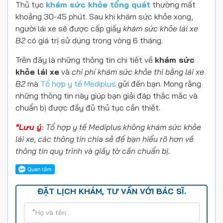
Thủ tục
khám sức khỏe tổng quát
thường mất
khoảng 30-45 phút. Sau khi khám sức khỏe xong,
người lái xe sẽ được cấp giấy
khám sức khỏe lái xe
B2
có giá trị sử dụng trong vòng 6 tháng.
Trên đây là những thông tin chi tiết về
khám sức
khỏe lái xe
và
chi phí khám sức khỏe thi bằng lái xe
B2
mà
Tổ hợp y tế Mediplus
gửi đến bạn
. Mong rằng
những thông tin này giúp bạn giải đáp thắc mắc và
chuẩn bị được đầy đủ thủ tục cần thiết
.
*Lưu ý
: Tổ hợp y tế Mediplus không khám sức khỏe
lái xe, các thông tin chia sẻ để bạn hiểu rõ hơn về
thông tin quy trình và giấy tờ cần chuẩn bị.
ĐẶT LỊCH KHÁM, TƯ VẤN VỚI BÁC SĨ.