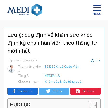
Lưu ý: quy định về khám sức khỏe
định kỳ cho nhân viên theo thông tư
mới nhất
Cập nhật 10/05/2023
4.1K
Tham vấn y kho
TS.BSCKII Lê Quốc Việt
a:
Tác giả:
MEDIPLUS
Chuyên mục:
Khám sức khỏe tổng quát
Facebook
Twitter
Pinterest
MỤC LỤC