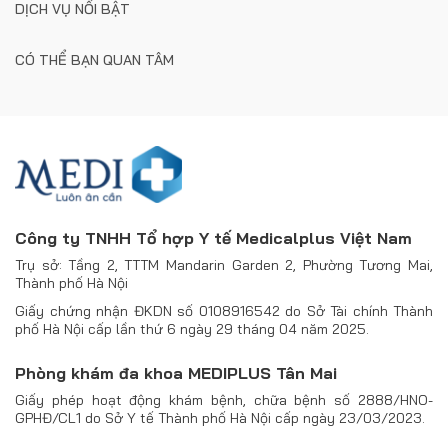
DỊCH VỤ NỔI BẬT
CÓ THỂ BẠN QUAN TÂM
Công ty TNHH Tổ hợp Y tế Medicalplus Việt Nam
Trụ sở: Tầng 2, TTTM Mandarin Garden 2, Phường Tương Mai,
Thành phố Hà Nội
Giấy chứng nhận ĐKDN số 0108916542 do Sở Tài chính Thành
phố Hà Nội cấp lần thứ 6 ngày 29 tháng 04 năm 2025.
Phòng khám đa khoa MEDIPLUS Tân Mai
Giấy phép hoạt động khám bệnh, chữa bệnh số 2888/HNO-
GPHĐ/CL1 do Sở Y tế Thành phố Hà Nội cấp ngày 23/03/2023.