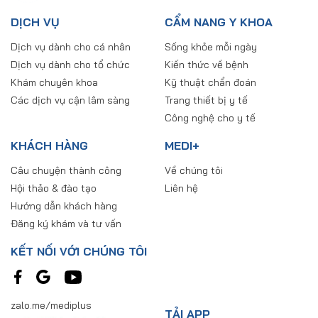
DỊCH VỤ
CẨM NANG Y KHOA
Dịch vụ dành cho cá nhân
Sống khỏe mỗi ngày
Dịch vụ dành cho tổ chức
Kiến thức về bệnh
Khám chuyên khoa
Kỹ thuật chẩn đoán
Các dịch vụ cận lâm sàng
Trang thiết bị y tế
Công nghệ cho y tế
KHÁCH HÀNG
MEDI+
Câu chuyện thành công
Về chúng tôi
Hội thảo & đào tạo
Liên hệ
Hướng dẫn khách hàng
Đăng ký khám và tư vấn
KẾT NỐI VỚI CHÚNG TÔI
zalo.me/mediplus
TẢI APP