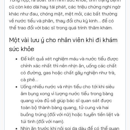
cũ còn kéo dài hay tái phát, các triệu chứng nghi ngờ
khác như đau, chóng mặt, mệt mỏi, các bất thường
về nước tiểu và phân, thay đổi chu kỳ kinh… để có
thể trao đổi với bác sĩ trong quá trình thăm khám.
Một vài lưu ý cho nhân viên khi đi khám
sức khỏe
Để kết quả xét nghiệm máu và nước tiểu được
chính xác nhất thì nên nhịn ăn, uống các chất
có đường, gas hoặc chất gây nghiện như trà,
cà phê…
Uống nhiều nước và nhịn tiểu cho tới khi siêu
âm bụng xong vì lượng nước tiểu trong bàng
quang vừa đủ sẽ giúp bác sĩ quan sát được
toàn bộ thành bàng quang, tử cung và hai
buồng trứng (đối với nữ) hoặc tuyến tiền liệt và
túi tinh (đối với nam).
Nhịn ăn trước khi nội soi dạ dày để có thể quan