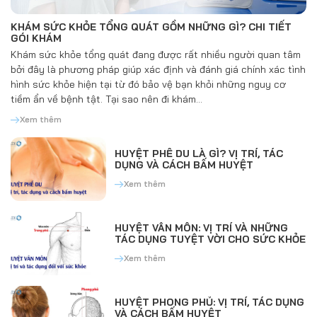
KHÁM SỨC KHỎE TỔNG QUÁT GỒM NHỮNG GÌ? CHI TIẾT
GÓI KHÁM
Khám sức khỏe tổng quát đang được rất nhiều người quan tâm
bởi đây là phương pháp giúp xác định và đánh giá chính xác tình
hình sức khỏe hiện tại từ đó bảo vệ bạn khỏi những nguy cơ
tiềm ẩn về bệnh tật. Tại sao nên đi khám…
Xem thêm
HUYỆT PHẾ DU LÀ GÌ? VỊ TRÍ, TÁC
DỤNG VÀ CÁCH BẤM HUYỆT
Xem thêm
HUYỆT VÂN MÔN: VỊ TRÍ VÀ NHỮNG
TÁC DỤNG TUYỆT VỜI CHO SỨC KHỎE
Xem thêm
HUYỆT PHONG PHỦ: VỊ TRÍ, TÁC DỤNG
VÀ CÁCH BẤM HUYỆT