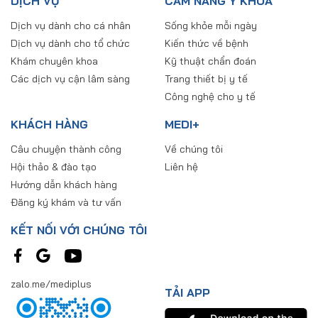
DỊCH VỤ
CẨM NANG Y KHOA
Dịch vụ dành cho cá nhân
Sống khỏe mỗi ngày
Dịch vụ dành cho tổ chức
Kiến thức về bệnh
Khám chuyên khoa
Kỹ thuật chẩn đoán
Các dịch vụ cận lâm sàng
Trang thiết bị y tế
Công nghệ cho y tế
KHÁCH HÀNG
MEDI+
Câu chuyện thành công
Về chúng tôi
Hội thảo & đào tạo
Liên hệ
Hướng dẫn khách hàng
Đăng ký khám và tư vấn
KẾT NỐI VỚI CHÚNG TÔI
zalo.me/mediplus
TẢI APP