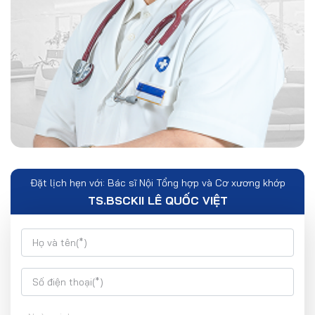
Đặt lịch hẹn với: Bác sĩ Nội Tổng hợp và Cơ xương khớp
TS.BSCKII LÊ QUỐC VIỆT