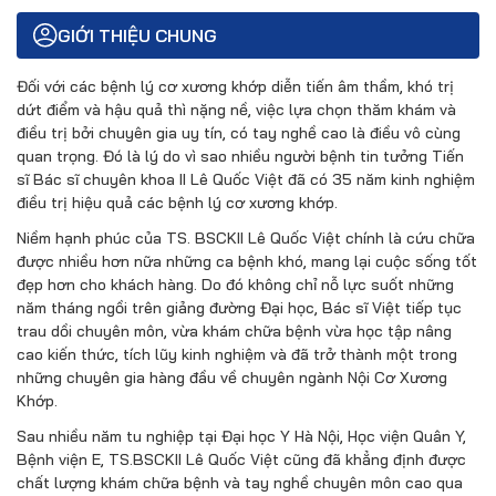
GIỚI THIỆU CHUNG
Đối với các bệnh lý cơ xương khớp diễn tiến âm thầm, khó trị
dứt điểm và hậu quả thì nặng nề, việc lựa chọn thăm khám và
điều trị bởi chuyên gia uy tín, có tay nghề cao là điều vô cùng
quan trọng. Đó là lý do vì sao nhiều người bệnh tin tưởng Tiến
sĩ Bác sĩ chuyên khoa II Lê Quốc Việt đã có 35 năm kinh nghiệm
điều trị hiệu quả các bệnh lý cơ xương khớp.
Niềm hạnh phúc của TS. BSCKII Lê Quốc Việt chính là cứu chữa
được nhiều hơn nữa những ca bệnh khó, mang lại cuộc sống tốt
đẹp hơn cho khách hàng. Do đó không chỉ nỗ lực suốt những
năm tháng ngồi trên giảng đường Đại học, Bác sĩ Việt tiếp tục
trau dồi chuyên môn, vừa khám chữa bệnh vừa học tập nâng
cao kiến thức, tích lũy kinh nghiệm và đã trở thành một trong
những chuyên gia hàng đầu về chuyên ngành Nội Cơ Xương
Khớp.
Sau nhiều năm tu nghiệp tại Đại học Y Hà Nội, Học viện Quân Y,
Bệnh viện E, TS.BSCKII Lê Quốc Việt cũng đã khẳng định được
chất lượng khám chữa bệnh và tay nghề chuyên môn cao qua