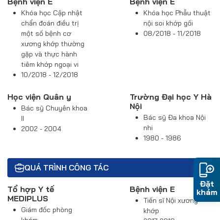
Bệnh viện E
Bệnh viện E
Khóa học Cập nhật
Khóa học Phẫu thuật
chẩn đoán điều trị
nội soi khớp gối
một số bệnh cơ
08/2018 - 11/2018
xương khớp thường
gặp và thực hành
tiêm khớp ngoại vi
10/2018 - 12/2018
Học viện Quân y
Trường Đại học Y Hà
Nội
Bác sỹ Chuyên khoa
Bác sỹ Đa khoa Nội
II
nhi
2002 - 2004
1980 - 1986
QUÁ TRÌNH CÔNG TÁC
Đặt
Tổ hợp Y tế
Bệnh viện E
khám
MEDIPLUS
Tiến sĩ Nội xương
Giám đốc phòng
khớp