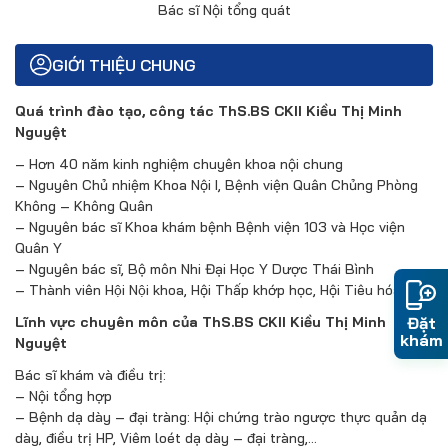
Bác sĩ Nội tổng quát
GIỚI THIỆU CHUNG
Quá trình đào tạo, công tác ThS.BS CKII Kiều Thị Minh
Nguyệt
– Hơn 40 năm kinh nghiệm chuyên khoa nội chung
– Nguyên Chủ nhiệm Khoa Nội I, Bệnh viện Quân Chủng Phòng
Không – Không Quân
– Nguyên bác sĩ Khoa khám bệnh Bệnh viện 103 và Học viện
Quân Y
– Nguyên bác sĩ, Bộ môn Nhi Đại Học Y Dược Thái Bình
– Thành viên Hội Nội khoa, Hội Thấp khớp học, Hội Tiêu hóa
Đặt
Lĩnh vực chuyên môn của ThS.BS CKII Kiều Thị Minh
khám
Nguyệt
Bác sĩ khám và điều trị:
– Nội tổng hợp
– Bệnh dạ dày – đại tràng: Hội chứng trào ngược thực quản dạ
dày, điều trị HP, Viêm loét dạ dày – đại tràng,…