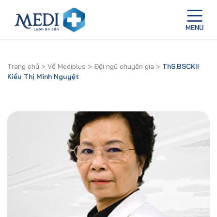
Trang chủ
>
Về Mediplus
>
Đội ngũ chuyên gia
>
ThS.BSCKII
Kiều Thị Minh Nguyệt