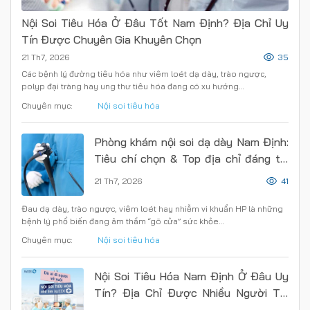
Nội Soi Tiêu Hóa Ở Đâu Tốt Nam Định? Địa Chỉ Uy
Tín Được Chuyên Gia Khuyên Chọn
21 Th7, 2026
35
Các bệnh lý đường tiêu hóa như viêm loét dạ dày, trào ngược,
polyp đại tràng hay ung thư tiêu hóa đang có xu hướng…
Chuyên mục:
Nội soi tiêu hóa
Phòng khám nội soi dạ dày Nam Định:
Tiêu chí chọn & Top địa chỉ đáng tin
cậy
21 Th7, 2026
41
Đau dạ dày, trào ngược, viêm loét hay nhiễm vi khuẩn HP là những
bệnh lý phổ biến đang âm thầm “gõ cửa” sức khỏe…
Chuyên mục:
Nội soi tiêu hóa
Nội Soi Tiêu Hóa Nam Định Ở Đâu Uy
Tín? Địa Chỉ Được Nhiều Người Tin
Chọn