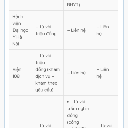
BHYT)
Bệnh
viện
– từ
vài
– Liên
Đại học
– Liên hệ
triệu đồng
hệ
Y Hà
Nội
– từ
vài
triệu
Viện
đồng
(khám
– Liên
– Liên hệ
108
dịch vụ –
hệ
khám theo
yêu cầu)
từ vài
trăm nghìn
đồng
(công
– từ vài
– từ vài