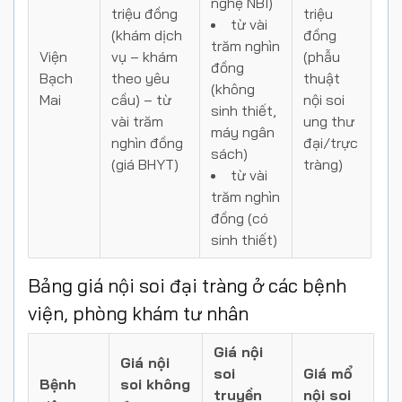
nghệ NBI)
triệu đồng
triệu
từ vài
(khám dịch
đồng
trăm nghìn
Viện
vụ – khám
(phẫu
đồng
Bạch
theo yêu
thuật
(không
Mai
cầu)
– từ
nội soi
sinh thiết,
vài trăm
ung thư
máy ngân
nghìn đồng
đại/trực
sách)
(giá BHYT)
tràng)
từ vài
trăm nghìn
đồng (có
sinh thiết)
Bảng giá nội soi đại tràng ở các bệnh
viện, phòng khám tư nhân
Giá nội
Giá nội
soi
Giá mổ
Bệnh
soi không
truyền
nội soi