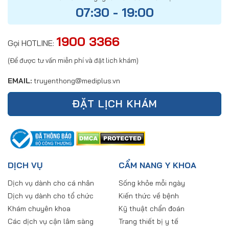
07:30 - 19:00
1900 3366
Gọi HOTLINE:
(Để được tư vấn miễn phí và đặt lich khám)
EMAIL:
truyenthong@mediplus.vn
ĐẶT LỊCH KHÁM
DỊCH VỤ
CẨM NANG Y KHOA
Dịch vụ dành cho cá nhân
Sống khỏe mỗi ngày
Dịch vụ dành cho tổ chức
Kiến thức về bệnh
Khám chuyên khoa
Kỹ thuật chẩn đoán
Các dịch vụ cận lâm sàng
Trang thiết bị y tế