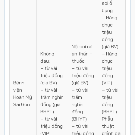
soi ổ
bụng:
– Hàng
chục
triệu
đồng
Nội soi có
(giá BV)
Không
an thần +
– Hàng
đau:
thuốc
chục
–
từ vài
–
từ vài
triệu
triệu đồng
triệu đồng
đồng
Bệnh
(giá BV)
(giá BV)
(VIP)
viện
–
từ vài
–
từ vài
–
từ vài
Hoàn Mỹ
trăm nghìn
trăm
triệu
Sài Gòn
đồng
(giá
nghìn
đồng
BHYT)
đồng
(BHYT)
–
từ vài
(BHYT)
Phẫu
triệu đồng
–
từ vài
thuật
(VIP)
triệu đồng
phình đại