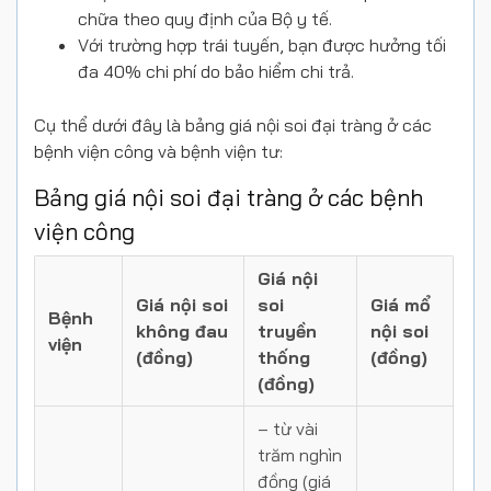
chữa theo quy định của Bộ y tế.
Với trường hợp trái tuyến, bạn được hưởng tối
đa 40% chi phí do bảo hiểm chi trả.
Cụ thể dưới đây là bảng giá nội soi đại tràng ở các
bệnh viện công và bệnh viện tư:
Bảng giá nội soi đại tràng ở các bệnh
viện công
Giá nội
Giá nội soi
soi
Giá mổ
Bệnh
không đau
truyền
nội soi
viện
(đồng)
thống
(đồng)
(đồng)
– từ vài
trăm nghìn
đồng (giá