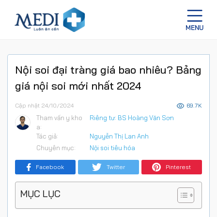
Nội soi đại tràng giá bao nhiêu? Bảng
giá nội soi mới nhất 2024
Cập nhật 24/10/2024
69.7K
Tham vấn y kho
Riêng tư: BS Hoàng Văn Sơn
a:
Tác giả:
Nguyễn Thị Lan Anh
Chuyên mục:
Nội soi tiêu hóa
Facebook
Twitter
Pinterest
MỤC LỤC