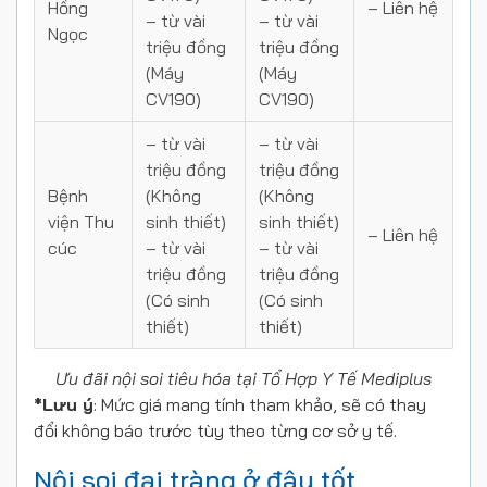
Hồng
– Liên hệ
–
từ vài
–
từ vài
Ngọc
triệu đồng
triệu đồng
(Máy
(Máy
CV190)
CV190)
–
từ vài
–
từ vài
triệu đồng
triệu đồng
Bệnh
(Không
(Không
viện Thu
sinh thiết)
sinh thiết)
– Liên hệ
cúc
–
từ vài
–
từ vài
triệu đồng
triệu đồng
(Có sinh
(Có sinh
thiết)
thiết)
Ưu đãi nội soi tiêu hóa tại Tổ Hợp Y Tế Mediplus
*Lưu ý
: Mức giá mang tính tham khảo, sẽ có thay
đổi không báo trước tùy theo từng cơ sở y tế.
Nội soi đại tràng ở đâu tốt