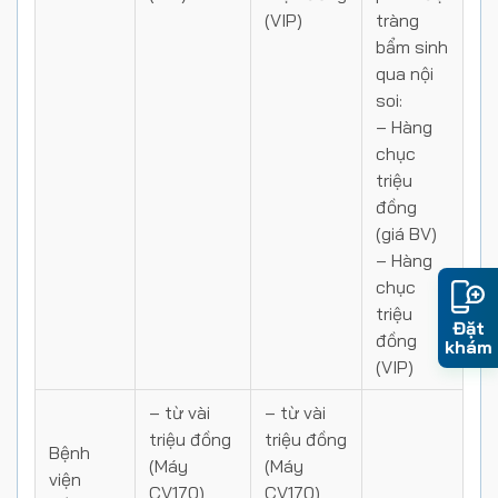
(VIP)
tràng
bẩm sinh
qua nội
soi:
– Hàng
chục
triệu
đồng
(giá BV)
– Hàng
chục
triệu
Đặt
đồng
khám
(VIP)
–
từ vài
–
từ vài
triệu đồng
triệu đồng
Bệnh
(Máy
(Máy
viện
CV170)
CV170)