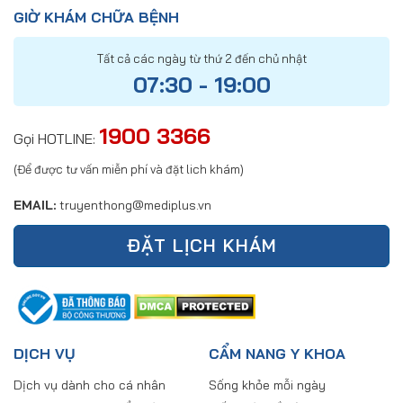
GIỜ KHÁM CHỮA BỆNH
Tất cả các ngày từ thứ 2 đến chủ nhật
07:30 - 19:00
1900 3366
Gọi HOTLINE:
(Để được tư vấn miễn phí và đặt lich khám)
EMAIL:
truyenthong@mediplus.vn
ĐẶT LỊCH KHÁM
DỊCH VỤ
CẨM NANG Y KHOA
Dịch vụ dành cho cá nhân
Sống khỏe mỗi ngày