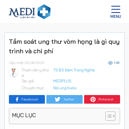
Tầm soát ung thư vòm họng là gì quy
trình và chi phí
Cập nhật 22/08/2023
1.8K
Tham vấn y kho
TS.BS Đàm Trọng Nghĩa
a:
Tác giả:
MEDIPLUS
Chuyên mục:
Nội ung bướu
Facebook
Twitter
Pinterest
MỤC LỤC