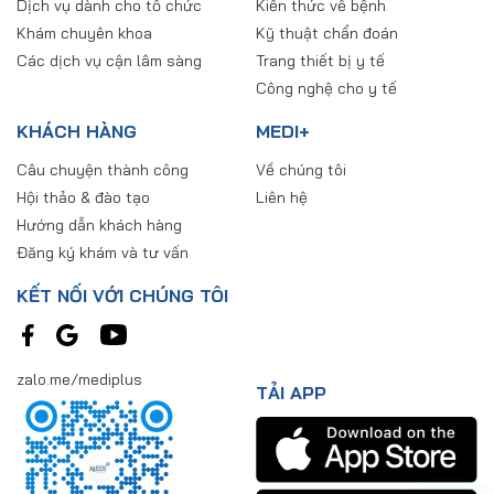
Dịch vụ dành cho tổ chức
Kiến thức về bệnh
Khám chuyên khoa
Kỹ thuật chẩn đoán
Các dịch vụ cận lâm sàng
Trang thiết bị y tế
Công nghệ cho y tế
KHÁCH HÀNG
MEDI+
Câu chuyện thành công
Về chúng tôi
Hội thảo & đào tạo
Liên hệ
Hướng dẫn khách hàng
Đăng ký khám và tư vấn
KẾT NỐI VỚI CHÚNG TÔI
zalo.me/mediplus
TẢI APP