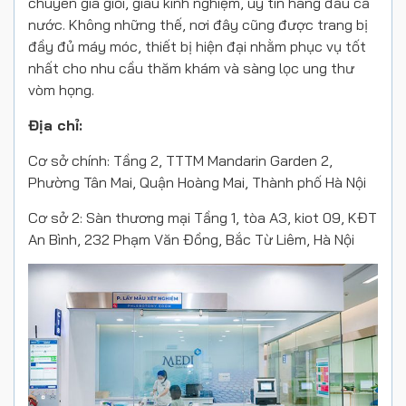
chuyên gia giỏi, giàu kinh nghiệm, uy tín hàng đầu cả
nước. Không những thế, nơi đây cũng được trang bị
đầy đủ máy móc, thiết bị hiện đại nhằm phục vụ tốt
nhất cho nhu cầu thăm khám và sàng lọc ung thư
vòm họng.
Địa chỉ:
Cơ sở chính: Tầng 2, TTTM Mandarin Garden 2,
Phường Tân Mai, Quận Hoàng Mai, Thành phố Hà Nội
Cơ sở 2: Sàn thương mại Tầng 1, tòa A3, kiot 09, KĐT
An Bình, 232 Phạm Văn Đồng, Bắc Từ Liêm, Hà Nội