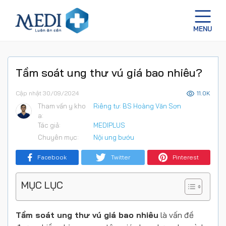
Tầm soát ung thư vú giá bao nhiêu?
Cập nhật 30/09/2024
11.0K
Tham vấn y kho
Riêng tư: BS Hoàng Văn Sơn
a:
Tác giả:
MEDIPLUS
Chuyên mục:
Nội ung bướu
Facebook
Twitter
Pinterest
MỤC LỤC
Tầm soát ung thư vú giá bao nhiêu
là vấn đề