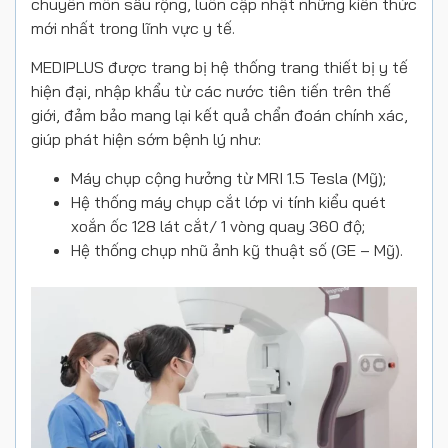
chuyên môn sâu rộng, luôn cập nhật những kiến thức
mới nhất trong lĩnh vực y tế.
MEDIPLUS được trang bị hệ thống trang thiết bị y tế
hiện đại, nhập khẩu từ các nước tiên tiến trên thế
giới, đảm bảo mang lại kết quả chẩn đoán chính xác,
giúp phát hiện sớm bệnh lý như:
Máy chụp cộng hưởng từ MRI 1.5 Tesla (Mỹ);
Hệ thống máy chụp cắt lớp vi tính kiểu quét
xoắn ốc 128 lát cắt/ 1 vòng quay 360 độ;
Hệ thống chụp nhũ ảnh kỹ thuật số (GE – Mỹ)
.