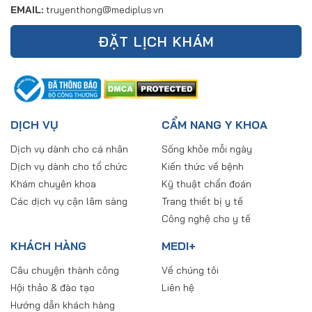
EMAIL:
truyenthong@mediplus.vn
ĐẶT LỊCH KHÁM
DỊCH VỤ
CẨM NANG Y KHOA
Dịch vụ dành cho cá nhân
Sống khỏe mỗi ngày
Dịch vụ dành cho tổ chức
Kiến thức về bệnh
Khám chuyên khoa
Kỹ thuật chẩn đoán
Các dịch vụ cận lâm sàng
Trang thiết bị y tế
Công nghệ cho y tế
KHÁCH HÀNG
MEDI+
Câu chuyện thành công
Về chúng tôi
Hội thảo & đào tạo
Liên hệ
Hướng dẫn khách hàng