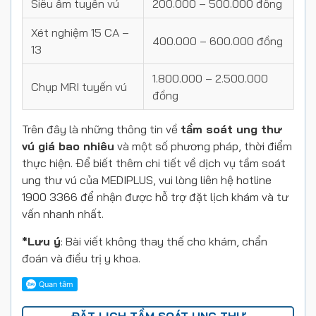
Siêu âm tuyến vú
200.000 – 500.000 đồng
Xét nghiệm 15 CA –
400.000 – 600.000 đồng
13
1.800.000 – 2.500.000
Chụp MRI tuyến vú
đồng
Trên đây là những thông tin về
tầm soát ung thư
vú giá bao nhiêu
và một số phương pháp, thời điểm
thực hiện. Để biết thêm chi tiết về dịch vụ tầm soát
ung thư vú của MEDIPLUS, vui lòng liên hệ hotline
1900 3366 để nhận được hỗ trợ đặt lịch khám và tư
vấn nhanh nhất.
*Lưu ý
: Bài viết không thay thế cho khám, chẩn
đoán và điều trị y khoa.
ĐẶT LỊCH TẦM SOÁT UNG THƯ