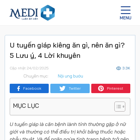
U tuyến giáp kiêng ăn gì, nên ăn gì?
5 Lưu ý, 4 Lời khuyên
Cập nhật 24/02/2025
3.3K
Chuyên mục:
Nội ung bướu
Facebook
Twitter
Pinterest
MỤC LỤC
U tuyến giáp là căn bệnh lành tính thường gặp ở nữ
giới và thường có thể điều trị khỏi bằng thuốc hoặc
phẫu thuật. Và để ngăn ngừa tình trạng bệnh trở nên