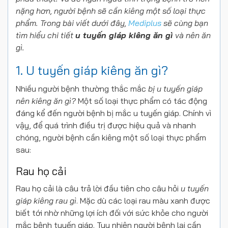
nặng hơn, người bệnh sẽ cần kiêng một số loại thực
phẩm. Trong bài viết dưới đây,
Mediplus
sẽ cùng bạn
tìm hiểu chi tiết
u tuyến giáp kiêng ăn gì
và nên ăn
gì.
1. U tuyến giáp kiêng ăn gì?
Nhiều người bệnh thường thắc mắc
bị u tuyến giáp
nên kiêng ăn gì?
Một số loại thực phẩm có tác động
đáng kể đến người bệnh bị mắc u tuyến giáp. Chính vì
vậy, để quá trình điều trị được hiệu quả và nhanh
chóng, người bệnh cần kiêng một số loại thực phẩm
sau:
Rau họ cải
Rau họ cải là câu trả lời đầu tiên cho câu hỏi
u tuyến
giáp kiêng rau gì
. Mặc dù các loại rau màu xanh được
biết tới nhờ những lợi ích đối với sức khỏe cho người
mắc bệnh tuyến giáp. Tuy nhiên người bệnh lại cần