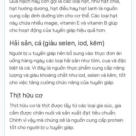
Quả hạch hay còn gọi là các loại hạt, như hạt chia,
hạt hướng dương, hạt điều hay hạt lanh là nguồn
cung cấp dinh dưỡng lớn cho cơ thể. Các loại hạt
này chứa nhiều magie, vitamin E và vitamin B giúp
cho hoạt động của tuyến giáp hiệu quả hơn.
Hải sản, cá (giàu selen, iod, kẽm)
Người bị u tuyến giáp nên bổ sung vào thực đơn ăn
uống hàng ngày các loại hải sản như tôm, cua và đặc
biệt là cá. Vì đây là nguồn thực phẩm cung cấp năng
lượng và giàu khoáng chất như iod, selen và kẽm, tốt
cho việc tăng cường chức năng của tuyến giáp.
Thịt hữu cơ
Thịt hữu cơ là thịt được lấy từ các loại gia súc, gia
cầm được chăn nuôi và sản xuất đạt tiêu chuẩn.
Chính vì vậy mà chúng sẽ là nguồn cung cấp protein
tốt cho người bị u tuyến giáp.