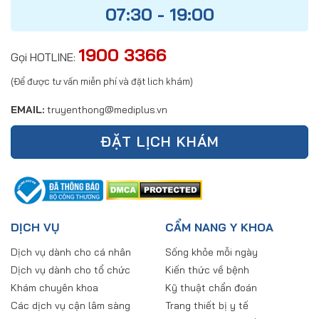
07:30 - 19:00
1900 3366
Gọi HOTLINE:
(Để được tư vấn miễn phí và đặt lich khám)
EMAIL:
truyenthong@mediplus.vn
ĐẶT LỊCH KHÁM
DỊCH VỤ
CẨM NANG Y KHOA
Dịch vụ dành cho cá nhân
Sống khỏe mỗi ngày
Dịch vụ dành cho tổ chức
Kiến thức về bệnh
Khám chuyên khoa
Kỹ thuật chẩn đoán
Các dịch vụ cận lâm sàng
Trang thiết bị y tế