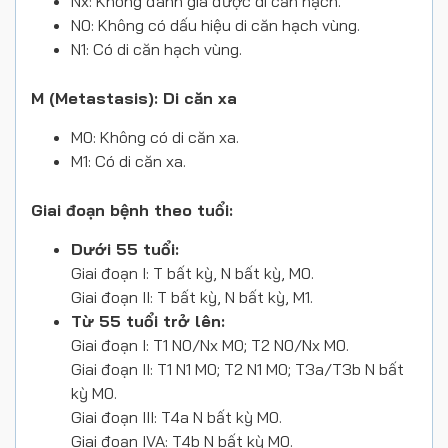
Nx: Không đánh giá được di căn hạch.
N0: Không có dấu hiệu di căn hạch vùng.
N1: Có di căn hạch vùng.
M (Metastasis): Di căn xa
M0: Không có di căn xa.
M1: Có di căn xa.
Giai đoạn bệnh theo tuổi:
Dưới 55 tuổi:
Giai đoạn I: T bất kỳ, N bất kỳ, M0.
Giai đoạn II: T bất kỳ, N bất kỳ, M1.
Từ 55 tuổi trở lên:
Giai đoạn I: T1 N0/Nx M0; T2 N0/Nx M0.
Giai đoạn II: T1 N1 M0; T2 N1 M0; T3a/T3b N bất
kỳ M0.
Giai đoạn III: T4a N bất kỳ M0.
Giai đoạn IVA: T4b N bất kỳ M0.