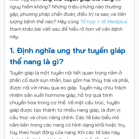
nguy hiểm không? Những triệu chứng nào thường
gặp, phương pháp chẩn đoán, điều trị ra sao, và tiên
lượng bệnh thế nào? Hãy cùng
Tổ hợp Y tế Mediplus
tham khảo bài viết sau để hiểu rõ hơn về căn bệnh
này.
1. Định nghĩa ung thư tuyến giáp
thể nang là gì?
Tuyến giáp là một tuyến nội tiết quan trọng nằm ở
phần cổ dưới sụn nhẫn, bao gồm hai thùy trái và phải,
được nối với nhau qua eo giáp. Tuyến này chịu trách
nhiệm sản xuất hormone giáp, hỗ trợ quá trình
chuyển hóa trong cơ thể. Về mặt cấu trúc, tuyến
giáp được tạo thành từ nhiều nang giáp, là đơn vị
cấu trúc và chức năng chính. Các tế bào biểu mô
nằm bên trong các nang có hình dạng khối hoặc trụ,
tùy theo hoạt động của nang. Khi các tế bào này