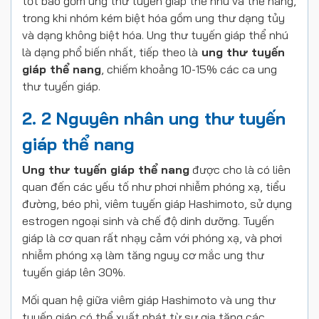
tốt bao gồm ung thư tuyến giáp thể nhú và thể nang,
trong khi nhóm kém biệt hóa gồm ung thư dạng tủy
và dạng không biệt hóa. Ung thư tuyến giáp thể nhú
là dạng phổ biến nhất, tiếp theo là
ung thư tuyến
giáp thể nang
, chiếm khoảng 10-15% các ca ung
thư tuyến giáp.
2. 2 Nguyên nhân ung thư tuyến
giáp thể nang
Ung thư tuyến giáp thể nang
được cho là có liên
quan đến các yếu tố như phơi nhiễm phóng xạ, tiểu
đường, béo phì, viêm tuyến giáp Hashimoto, sử dụng
estrogen ngoại sinh và chế độ dinh dưỡng. Tuyến
giáp là cơ quan rất nhạy cảm với phóng xạ, và phơi
nhiễm phóng xạ làm tăng nguy cơ mắc ung thư
tuyến giáp lên 30%.
Mối quan hệ giữa viêm giáp Hashimoto và ung thư
tuyến giáp có thể xuất phát từ sự gia tăng các