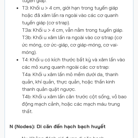
tuyến giáp.
T3: Khối u > 4 cm, giới hạn trong tuyến giáp
hoặc đã xâm lấn ra ngoài vào các cơ quanh
tuyến giáp (cơ strap).
T3a: Khối u > 4 cm, vẫn nằm trong tuyến giáp.
T3b: Khối u xâm lấn ra ngoài vào cơ strap (cơ
ức móng, cơ ức-giáp, cơ giáp-móng, cơ vai-
móng).
T4: Khối u có kích thước bất kỳ và xâm lấn vào
các mô xung quanh ngoài các cơ strap:
T4a: Khối u xâm lấn mô mềm dưới da, thanh
quản, khí quản, thực quản, hoặc thần kinh
thanh quản quặt ngược.
T4b: Khối u xâm lấn cân trước cột sống, vỏ bao
động mạch cảnh, hoặc các mạch máu trung
thất.
N (Nodes): Di căn đến hạch bạch huyết