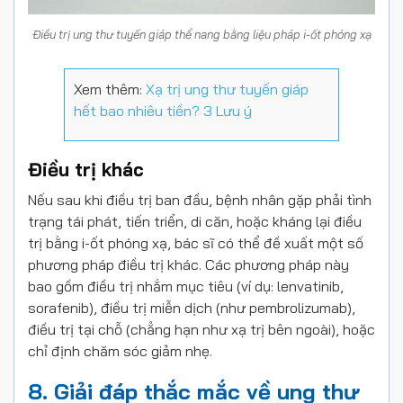
Điều trị ung thư tuyến giáp thể nang bằng liệu pháp i-ốt phóng xạ
Xem thêm:
Xạ trị ung thư tuyến giáp
hết bao nhiêu tiền? 3 Lưu ý
Điều trị khác
Nếu sau khi điều trị ban đầu, bệnh nhân gặp phải tình
trạng tái phát, tiến triển, di căn, hoặc kháng lại điều
trị bằng i-ốt phóng xạ, bác sĩ có thể đề xuất một số
phương pháp điều trị khác. Các phương pháp này
bao gồm điều trị nhắm mục tiêu (ví dụ: lenvatinib,
sorafenib), điều trị miễn dịch (như pembrolizumab),
điều trị tại chỗ (chẳng hạn như xạ trị bên ngoài), hoặc
chỉ định chăm sóc giảm nhẹ.
8. Giải đáp thắc mắc về ung thư