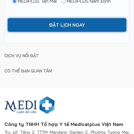
MEDIPLUS Tân Mai
MEDIPLUS Nam Định
DỊCH VỤ NỔI BẬT
CÓ THỂ BẠN QUAN TÂM
Công ty TNHH Tổ hợp Y tế Medicalplus Việt Nam
Trụ sở: Tầng 2, TTTM Mandarin Garden 2, Phường Tương Mai,