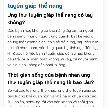
tuyến giáp thể nang
Ung thư tuyến giáp thể nang có lây
không?
Các bệnh này không có khả năng lây lan từ người
bệnh sang những người xung quanh, bất kể việc ở
chung một không gian, chia sẻ đồ dùng, hay tiếp xúc
cơ thể như chạm, hôn, hay quan hệ tình dục. Tóm lại,
khi được hỏi liệu bệnh tuyến giáp có lây hay không,
câu trả lời là hoàn toàn không. Vì vậy, cả người bệnh
và gia đình không cần phải lo lắng.
Thời gian sống của bệnh nhân ung
thư tuyến giáp thể nang là bao lâu?
So với các loại ung thư khác, ung thư tuyến giáp có
tiên lượng khả quan hơn và khả năng chữa khỏi cao.
Tuy nhiên, nhiều người vẫn băn khoăn về thời gian