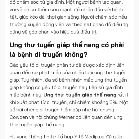
độ chăm sóc từ gia đình. Một người bệnh lạc quan,
vui vẻ sẽ có thêm sức mạnh để chiến đấu với bệnh
tật, giúp kéo dài thời gian sống. Người chăm sóc nếu
thường xuyên động viên và theo sát phác đồ điều trị
cũng sẽ góp phần vào hiệu quả điều trị.
Ung thư tuyến giáp thể nang có phải
là bệnh di truyền không?
Các yếu tố di truyền phân tử đã được xác định liên
quan đến sự phát triển của nhiều loại ung thư tuyến
giáp. Tuy nhiên, đa số bệnh nhân mắc ung thư tuyến
giáp không có yếu tố di truyền hay tiền sử gia đình
mắc bệnh này.
Ung thư tuyến giáp thể nang
rất ít
khi xuất phát từ di truyền, chỉ chiếm khoảng 5%. Một
số hội chứng di truyền hiếm gặp như hội chứng
Cowden và hội chứng Werner có liên quan đến ung
thư tuyến giáp thể nang.
Hy vọng thông tin từ Tổ hợp Y tế Mediplus đã giúp