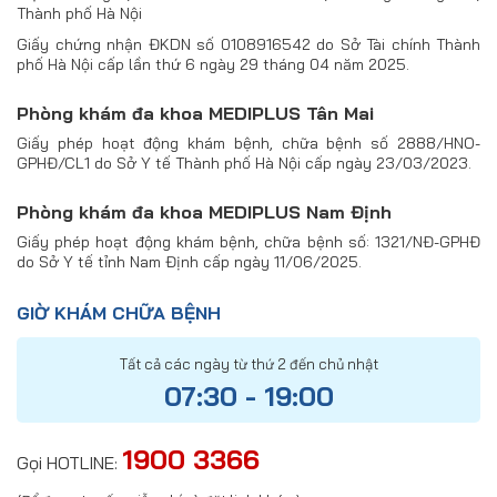
Thành phố Hà Nội
Giấy chứng nhận ĐKDN số 0108916542 do Sở Tài chính Thành
phố Hà Nội cấp lần thứ 6 ngày 29 tháng 04 năm 2025.
Phòng khám đa khoa MEDIPLUS Tân Mai
Giấy phép hoạt động khám bệnh, chữa bệnh số 2888/HNO-
GPHĐ/CL1 do Sở Y tế Thành phố Hà Nội cấp ngày 23/03/2023.
Phòng khám đa khoa MEDIPLUS Nam Định
Giấy phép hoạt động khám bệnh, chữa bệnh số: 1321/NĐ-GPHĐ
do Sở Y tế tỉnh Nam Định cấp ngày 11/06/2025.
GIỜ KHÁM CHỮA BỆNH
Tất cả các ngày từ thứ 2 đến chủ nhật
07:30 - 19:00
1900 3366
Gọi HOTLINE: