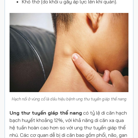
Khó thở (do khối u gây áp lực lên khí quản).
Hạch nổi ở vùng cổ là dấu hiệu bệnh ung thư tuyến giáp thể nang
Ung thư tuyến giáp thể nang
có tỷ lệ di căn hạch
bạch huyết khoảng 12%, với khả năng di căn xa qua
hệ tuần hoàn cao hơn so với ung thư tuyến giáp thể
nhú. Các cơ quan dễ bị di căn bao gồm phổi, não, gan