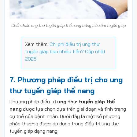
Chẩn đoán ung thư tuyến giáp thể nang bằng siêu ấm tuyến giáp
Xem thêm:
Chi phí điều trị ung thư
tuyến giáp bao nhiêu tiền? Cập nhật
2025
7. Phương pháp điều trị cho ung
thư tuyến giáp thể nang
Phương pháp điều trị
ung thư tuyến giáp thể
nang
được lựa chọn dựa trên giai đoạn và tình trạng
cụ thể của bệnh nhân. Dưới đây là một số phương
pháp thường được áp dụng trong điều trị ung thư
tuyến giáp dạng nang: