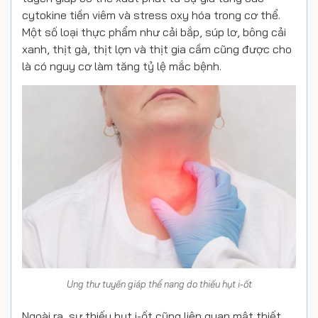
cytokine tiền viêm và stress oxy hóa trong cơ thể.
Một số loại thực phẩm như cải bắp, súp lơ, bông cải
xanh, thịt gà, thịt lợn và thịt gia cầm cũng được cho
là có nguy cơ làm tăng tỷ lệ mắc bệnh.
Ung thư tuyến giáp thể nang do thiếu hụt i-ốt
Ngoài ra, sự thiếu hụt i-ốt cũng liên quan mật thiết