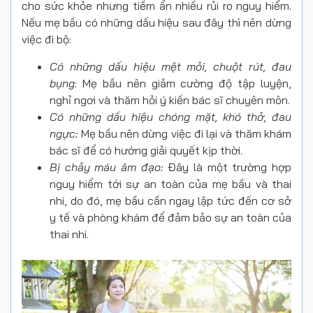
cho sức khỏe nhưng tiềm ẩn nhiều rủi ro nguy hiểm.
Nếu mẹ bầu có những dấu hiệu sau đây thì nên dừng
việc đi bộ:
Có những dấu hiệu mệt mỏi, chuột rút, đau
bụng
: Mẹ bầu nên giảm cường độ tập luyện,
nghỉ ngơi và thăm hỏi ý kiến bác sĩ chuyên môn.
Có những dấu hiệu chóng mặt, khó thở, đau
ngực:
Mẹ bầu nên dừng việc đi lại và thăm khám
bác sĩ để có hướng giải quyết kịp thời.
Bị chảy máu âm đạo:
Đây là một trường hợp
nguy hiểm tới sự an toàn của mẹ bầu và thai
nhi, do đó, mẹ bầu cần ngay lập tức đến cơ sở
y tế và phòng khám để đảm bảo sự an toàn của
thai nhi.