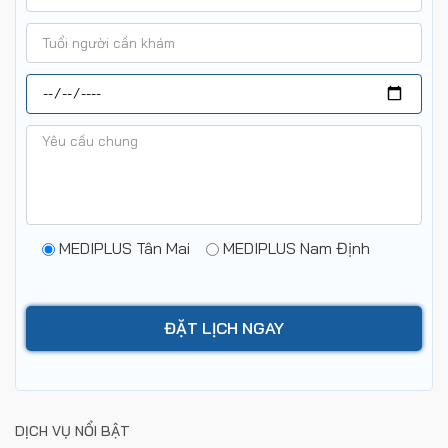
MEDIPLUS Tân Mai
MEDIPLUS Nam Định
DỊCH VỤ NỔI BẬT