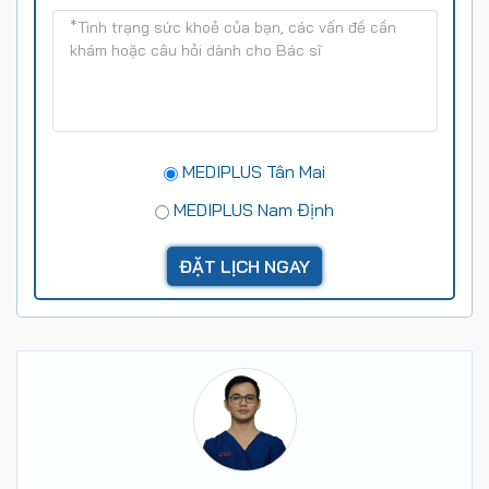
MEDIPLUS Tân Mai
MEDIPLUS Nam Định