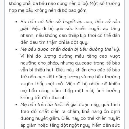
không phải bà bầu nào cũng nên đi bộ. Một số trường
hợp mẹ bầu không nên đi bộ bao gồm:
Bà bầu có tiền sử huyết áp cao, tiền sử sản
giật
: Việc đi bộ quá sức khiến huyết áp tăng
nhanh, nếu không can thiệp kịp thời có thể dẫn
đến đau tim thậm chí là đột quỵ.
Mẹ bầu được chẩn đoán bị tiểu đường thai kỳ:
Vì khi đó lượng đường máu tăng cao vượt
ngưỡng cho phép, nhưng glucose trong tế bào
vẫn bị thiếu hụt. Điều này khiến cho các tế bào
trở nên cạn kiệt năng lượng và mẹ bầu thường
xuyên thấy mệt mỏi. Việc đi bộ nhiều sẽ khiến
mẹ bầu càng cảm thấy mệt mỏi, ảnh hưởng
không tốt đến thai nhi.
Mẹ bầu trên 35 tuổi:
Vì giai đoạn này, quá trình
trao đổi chất diễn ra chậm, khả năng ổn định
đường huyết giảm. Điều này có thể khiến huyết
áp giảm hoặc tăng đột ngột nguy hiểm đến sức