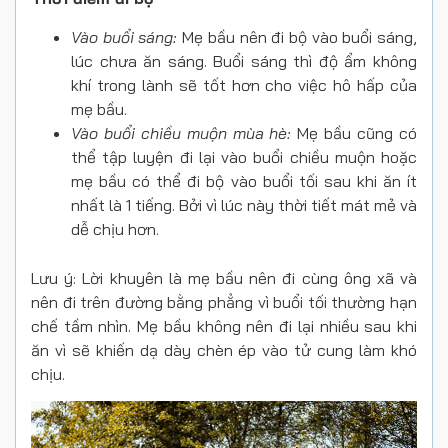
Vào buổi sáng:
Mẹ bầu nên đi bộ vào buổi sáng,
lúc chưa ăn sáng. Buổi sáng thì độ ẩm không
khí trong lành sẽ tốt hơn cho việc hô hấp của
mẹ bầu.
Vào buổi chiều muộn mùa hè:
Mẹ bầu cũng có
thể tập luyện đi lại vào buổi chiều muộn hoặc
mẹ bầu có thể đi bộ vào buổi tối sau khi ăn ít
nhất là 1 tiếng. Bởi vì lúc này thời tiết mát mẻ và
dễ chịu hơn.
Lưu ý: Lời khuyên là mẹ bầu nên đi cùng ông xã và
nên đi trên đường bằng phẳng vì buổi tối thường hạn
chế tầm nhìn. Mẹ bầu không nên đi lại nhiều sau khi
ăn vì sẽ khiến dạ dày chèn ép vào tử cung làm khó
chịu.