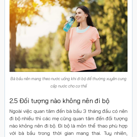
Bà bầu nên mang theo nước uống khi đi bộ để thường xuyên cung
cấp nước cho cơ thể
2.5 Đối tượng nào không nên đi bộ
Ngoài việc quan tâm đến bà bầu 3 tháng đầu có nên
đi bộ nhiều thì các mẹ cũng quan tâm đến đối tượng
nào không nên đi bộ. Đi bộ là môn thể thao phù hợp
với bà bầu trong thời gian mang thai. Tuy nhiên,