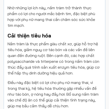
Nhờ những lợi ích này, nấm tràm trở thành thực
phẩm có lợi cho người mắc bệnh tim, đặc biệt phù
hợp với phụ nữ mang thai cần chăm sóc sức khỏe
tim mạch.
Cải thiện tiêu hóa
Nấm tràm là thực phẩm giàu chất xơ, giúp hỗ trợ hệ
tiêu hóa, giảm nguy cơ táo bón và các vấn đề liên
quan đến đường ruột. Bên cạnh đó, các hợp chất
polysaccharide và triterpene có trong nấm tràm còn
thúc đẩy quá trình sản xuất enzym tiêu hóa, giúp cơ
thể hấp thụ dinh dưỡng hiệu quả hơn.
Điều này đặc biệt có lợi cho phụ nữ mang thai, vì
trong thai kỳ, hệ tiêu hóa thường gặp nhiều vấn đề
như táo bón, ợ nóng hay đầy hơi. Bổ sung nấm tràm
vào chế độ ăn có thể giúp cải thiện tình trạng này,
giúp mẹ bầu cảm thấy dễ chịu hơn.