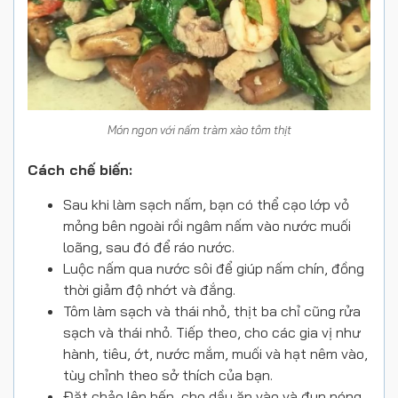
Món ngon với nấm tràm xào tôm thịt
Cách chế biến:
Sau khi làm sạch nấm, bạn có thể cạo lớp vỏ
mỏng bên ngoài rồi ngâm nấm vào nước muối
loãng, sau đó để ráo nước.
Luộc nấm qua nước sôi để giúp nấm chín, đồng
thời giảm độ nhớt và đắng.
Tôm làm sạch và thái nhỏ, thịt ba chỉ cũng rửa
sạch và thái nhỏ. Tiếp theo, cho các gia vị như
hành, tiêu, ớt, nước mắm, muối và hạt nêm vào,
tùy chỉnh theo sở thích của bạn.
Đặt chảo lên bếp, cho dầu ăn vào và đun nóng,