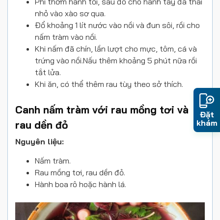
Phi thơm hành tỏi, sau đó cho hành tây đã thái
nhỏ vào xào sơ qua.
Đổ khoảng 1 lít nước vào nồi và đun sôi, rồi cho
nấm tràm vào nồi.
Khi nấm đã chín, lần lượt cho mực, tôm, cá và
trứng vào nồi.Nấu thêm khoảng 5 phút nữa rồi
tắt lửa.
Khi ăn, có thể thêm rau tùy theo sở thích.
Canh nấm tràm với rau mồng tơi và
Đặt
khám
rau dền đỏ
Nguyên liệu:
Nấm tràm.
Rau mồng tơi, rau dền đỏ.
Hành boa rô hoặc hành lá.