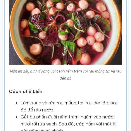
Món ăn đầy dinh dưỡng với canh nấm tràm với rau mồng tơi và rau
dền đỏ
Cách chế biến:
Làm sạch và rửa rau mồng tơi, rau dền đỏ, sau
đó để ráo nước.
Cắt bỏ phần đuôi nấm tràm, ngâm vào nước
muối rồi rửa sạch. Sau đó, ướp nấm với một ít
bột nêm và mì chính.