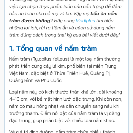
việc lựa chọn thực phẩm luôn cần cẩn trọng để đảm
bảo an toàn cho cả mẹ và bé. Vậy mẹ
bầu ăn nấm
tràm được không
? Hãy cùng
Mediplus
tìm hiểu
những lợi ích, rủi ro tiềm ẩn và cách sử dụng nấm
tràm đúng cách trong thai kỳ qua bài viết dưới đây!
1. Tổng quan về nấm tràm
Nấm tràm (Tylopilus felleus) là một loại nấm thường
phát triển cùng cây lá kim, phổ biến tại miền Trung
Việt Nam, đặc biệt ở Thừa Thiên Huế, Quảng Trị,
Quảng Bình và Phú Quốc.
Loại nấm này có kích thước thân khá lớn, dài khoảng
4–10 cm, với bề mặt hình lưới đặc trưng. Khi còn non,
nấm có màu hồng nhạt và dần chuyển sang nâu khi
trưởng thành. Điểm nổi bật của nấm tràm là vị đắng
đặc trưng, giúp phân biệt với nhiều loài nấm khác.
Về giá trị dinh dưỡng, nấm tràm chứa nhiều thành