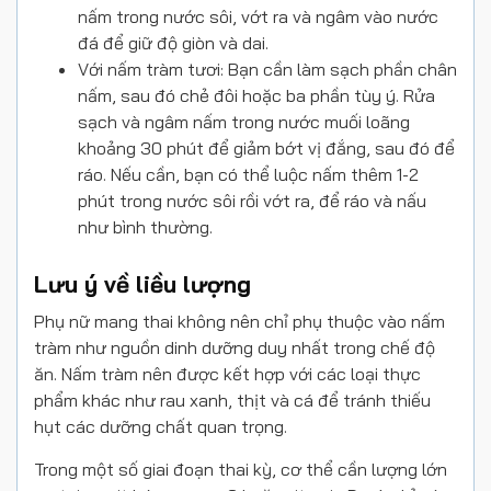
nấm trong nước sôi, vớt ra và ngâm vào nước
đá để giữ độ giòn và dai.
Với nấm tràm tươi: Bạn cần làm sạch phần chân
nấm, sau đó chẻ đôi hoặc ba phần tùy ý. Rửa
sạch và ngâm nấm trong nước muối loãng
khoảng 30 phút để giảm bớt vị đắng, sau đó để
ráo. Nếu cần, bạn có thể luộc nấm thêm 1-2
phút trong nước sôi rồi vớt ra, để ráo và nấu
như bình thường.
Lưu ý về liều lượng
Phụ nữ mang thai không nên chỉ phụ thuộc vào nấm
tràm như nguồn dinh dưỡng duy nhất trong chế độ
ăn. Nấm tràm nên được kết hợp với các loại thực
phẩm khác như rau xanh, thịt và cá để tránh thiếu
hụt các dưỡng chất quan trọng.
Trong một số giai đoạn thai kỳ, cơ thể cần lượng lớn