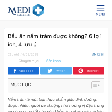
Bầu ăn nấm tràm được không? 6 lợi
ích, 4 lưu ý
Cập nhật 14/02/2025
12.3K
Chuyên mục:
Sản khoa
Facebook
Twitter
Pinterest
MỤC LỤC
Nấm tràm là một loại thực phẩm giàu dinh dưỡng,
được nhiều người ưa chuộng nhờ hương vị đặc trưng
và công dụng tốt cho sức khỏe. Tuy nhiên với mẹ bầu,