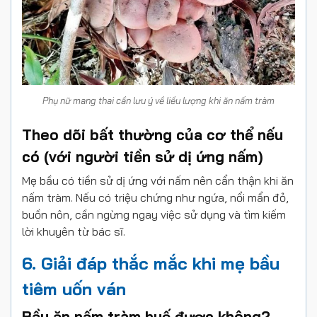
Phụ nữ mang thai cần lưu ý về liều lượng khi ăn nấm tràm
Theo dõi bất thường của cơ thể nếu
có (với người tiền sử dị ứng nấm)
Mẹ bầu có tiền sử dị ứng với nấm nên cẩn thận khi ăn
nấm tràm. Nếu có triệu chứng như ngứa, nổi mẩn đỏ,
buồn nôn, cần ngừng ngay việc sử dụng và tìm kiếm
lời khuyên từ bác sĩ.
6. Giải đáp thắc mắc khi mẹ bầu
tiêm uốn ván
Bầu ăn nấm tràm huế được không?