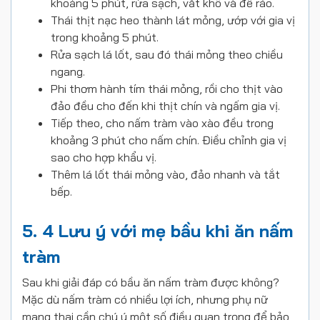
khoảng 5 phút, rửa sạch, vắt khô và để ráo.
Thái thịt nạc heo thành lát mỏng, ướp với gia vị
trong khoảng 5 phút.
Rửa sạch lá lốt, sau đó thái mỏng theo chiều
ngang.
Phi thơm hành tím thái mỏng, rồi cho thịt vào
đảo đều cho đến khi thịt chín và ngấm gia vị.
Tiếp theo, cho nấm tràm vào xào đều trong
khoảng 3 phút cho nấm chín. Điều chỉnh gia vị
sao cho hợp khẩu vị.
Thêm lá lốt thái mỏng vào, đảo nhanh và tắt
bếp.
5. 4 Lưu ý với mẹ bầu khi ăn nấm
tràm
Sau khi giải đáp có bầu ăn nấm tràm được không?
Mặc dù nấm tràm có nhiều lợi ích, nhưng phụ nữ
mang thai cần chú ý một số điều quan trọng để bảo