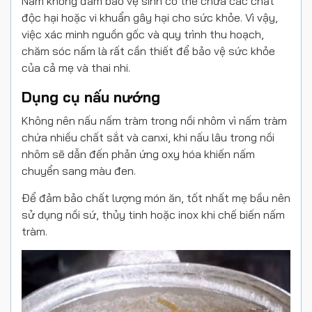
Nấm không đảm bảo vệ sinh có thể chứa các chất
độc hại hoặc vi khuẩn gây hại cho sức khỏe. Vì vậy,
việc xác minh nguồn gốc và quy trình thu hoạch,
chăm sóc nấm là rất cần thiết để bảo vệ sức khỏe
của cả mẹ và thai nhi.
Dụng cụ nấu nướng
Không nên nấu nấm tràm trong nồi nhôm vì nấm tràm
chứa nhiều chất sắt và canxi, khi nấu lâu trong nồi
nhôm sẽ dẫn đến phản ứng oxy hóa khiến nấm
chuyển sang màu đen.
Để đảm bảo chất lượng món ăn, tốt nhất mẹ bầu nên
sử dụng nồi sứ, thủy tinh hoặc inox khi chế biến nấm
tràm.