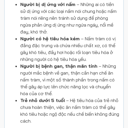
Người bị dị ứng với nấm
– Những ai có tiền
sử dị ứng với các loại nấm nói chung hoặc nấm
tràm nói riêng nên tránh sử dụng để phòng
ngừa phản ứng dị ứng như ngứa ngáy, nổi mề
đay, khó thở.
Người có hệ tiêu hóa kém
– Nấm tràm có vị
đắng đặc trưng và chứa nhiều chất xơ, có thể
gây khó tiêu, đầy hơi hoặc rối loạn tiêu hóa ở
những người có hệ tiêu hóa yếu.
Người bị bệnh gan, thận mãn tính
– Những
người mắc bệnh về gan, thận cần hạn chế ăn
nấm tràm, vì một số thành phần trong nấm có
thể gây áp lực lên chức năng lọc và chuyển
hóa của cơ thể.
Trẻ nhỏ dưới 5 tuổi
– Hệ tiêu hóa của trẻ nhỏ
chưa hoàn thiện, việc ăn nấm tràm có thể gây
khó tiêu hoặc ngộ độc nếu chế biến không đúng
cách.