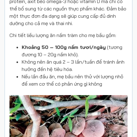
protein, axit béo omega-3 hoặc vitamin D mà chỉ có
thể bổ sung từ các nguồn thực phẩm khác. Đảm bảo
một thực đơn đa dạng sẽ giúp cung cấp đủ dinh
dưỡng cho cả mẹ và thai nhi.
Chi tiết liều lượng ăn nấm tràm cho mẹ bầu gồm:
Khoảng 50 – 100g nấm tươi/ngày
(tương
đương 10 – 20g nấm khô).
Không nên ăn quá 2 – 3 lần/tuần để tránh ảnh
hưởng đến hệ tiêu hóa.
Nếu lần đầu ăn, mẹ bầu nên thử với lượng nhỏ
để xem cơ thể có phản ứng gì không