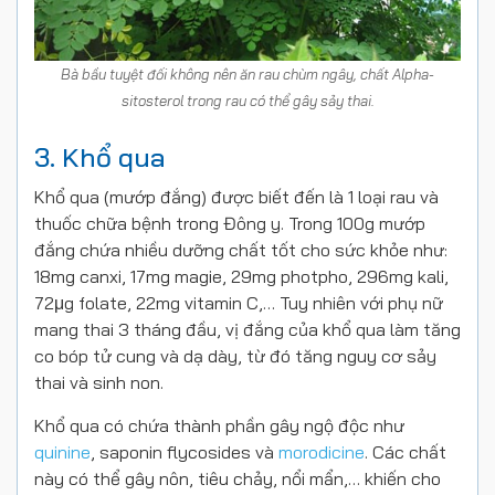
Bà bầu tuyệt đối không nên ăn rau chùm ngây, chất Alpha-
sitosterol trong rau có thể gây sảy thai.
3. Khổ qua
Khổ qua (mướp đắng) được biết đến là 1 loại rau và
thuốc chữa bệnh trong Đông y. Trong 100g mướp
đắng chứa nhiều dưỡng chất tốt cho sức khỏe như:
18mg canxi, 17mg magie, 29mg photpho, 296mg kali,
72μg folate, 22mg vitamin C,… Tuy nhiên với phụ nữ
mang thai 3 tháng đầu, vị đắng của khổ qua làm tăng
co bóp tử cung và dạ dày, từ đó tăng nguy cơ sảy
thai và sinh non.
Khổ qua có chứa thành phần gây ngộ độc như
quinine
, saponin flycosides và
morodicine
. Các chất
này có thể gây nôn, tiêu chảy, nổi mẩn,… khiến cho