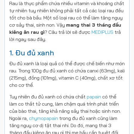
Rau là thực phẩm chứa nhiều vitamin và khoáng chất
tự nhiên tuy nhiên không phải tất cả các loại rau đều
tốt cho bà bầu. Một số loại rau có thể làm tăng nguy
cơ sảy thai, sinh non. Vậy
mang thai 3 tháng đầu
kiêng ăn rau gì
? Câu trả lời sẽ được
MEDIPLUS
trả
lời ngay sau đây.
1. Đu đủ xanh
Đu đủ xanh là loại quả có thể được chế biến như món
rau. Trong 100g đu đủ xanh có chứa canxi (63mg), kali
(215mg), đồng (101mg), vitamin C (40mg), chất xơ tốt
cho cơ thể.
Tuy nhiên đu đủ xanh có chứa chất
papain
có thể
làm co thắt tử cung, làm chậm quá trình phát triển
của bào thai, tăng khả năng sảy thai hoặc sinh non.
Ngoài ra,
chymopapain
trong đu đủ xanh cũng làm
tăng nguy cơ dị tật thai nhi. Do đó, mang thai 3
tháng đầu kiêng ăn rau gì thì mẹ bầu cần tuyệt đối