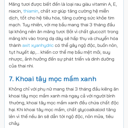
Măng tươi được biết đến là loại rau giàu vitamin A, E,
niacin,
thiamin
, chất xơ giúp tăng cường hệ miễn
dịch, tốt cho hệ tiêu hóa, tăng cường sức khỏe tim
mạch. Tuy nhiên, với mẹ bầu mang thai 3 tháng đầu
lại không nên ăn măng tươi. Bởi vì chất glucozit trong
măng khi vào trong dạ dày sẽ hấp thụ và chuyển hóa
thành
axit xyanhydric
có thể gây ngộ độc, buồn nôn,
tụt huyết áp,… khiến cơ thể mẹ bầu mệt mỏi, suy
nhược, ảnh hưởng đến sự phát triển và dinh dưỡng
của thai nhi.
7. Khoai tây mọc mầm xanh
Không chỉ với phụ nữ mang thai 3 tháng đầu kiêng ăn
khoai tây mọc mầm xanh mà ngay cả với người bình
thường, khoai tây mọc mầm xanh đều chứa chất độc
hại. Khi khoai tây mọc mầm, chất glycoalkaloid tăng
lên vì thế nếu ăn sẽ dẫn tới ngộ độc, nôn mửa, tiêu
chảy.