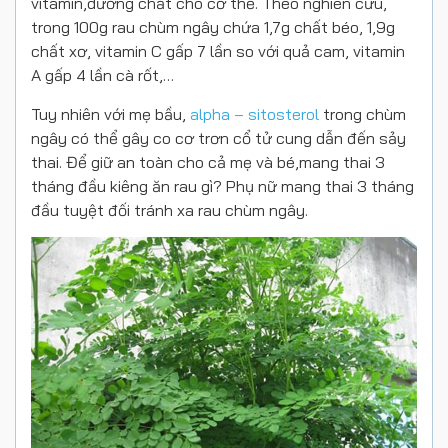
vitamin,dưỡng chất cho cơ thể. Theo nghiên cứu,
trong 100g rau chùm ngây chứa 1,7g chất béo, 1,9g
chất xơ, vitamin C gấp 7 lần so với quả cam, vitamin
A gấp 4 lần cà rốt,…
Tuy nhiên với mẹ bầu,
alpha – sitosterol
trong chùm
ngây có thể gây co cơ trơn cổ tử cung dẫn đến sảy
thai. Để giữ an toàn cho cả mẹ và bé,mang thai 3
tháng đầu kiêng ăn rau gì? Phụ nữ mang thai 3 tháng
đầu tuyệt đối tránh xa rau chùm ngây.