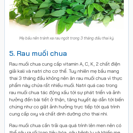
Mẹ bầu nên tránh xa rau ngót trong 3 tháng đầu thai kỳ
5. Rau muối chua
Rau muối chua cung cấp vitamin A, C, K, 2 chất điện
giải kali và natri cho cơ thể. Tuy nhiên mẹ bầu mang
thai 3 tháng đầu không nên ăn rau muối chua vì thực
phẩm này chứa rất nhiều muối. Natri quá cao trong
rau muối chua tác động xấu tới sự phát triển và ảnh
hưởng đến bài tiết ở thận, tăng huyết áp dẫn tới biến
chứng như co giật ảnh hưởng trực tiếp tới quá trình
cung cấp oxy và chất dinh dưỡng cho thai nhi.
Rau muối chua cần trải qua quá trình lên men nên có
thể gây ra rối loạn tiêu hóa, gây bệnh lỵ và khiến mẹ