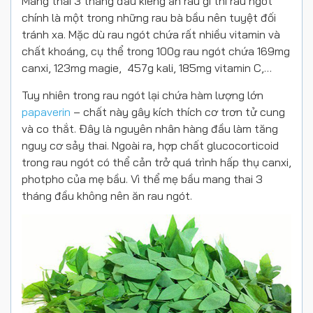
Mang thai 3 tháng đầu kiêng ăn rau gì thì rau ngót
chính là một trong những rau bà bầu nên tuyệt đối
tránh xa. Mặc dù rau ngót chứa rất nhiều vitamin và
chất khoáng, cụ thể trong 100g rau ngót chứa 169mg
canxi, 123mg magie, 457g kali, 185mg vitamin C,…
Tuy nhiên trong rau ngót lại chứa hàm lượng lớn
papaverin
– chất này gây kích thích cơ trơn tử cung
và co thắt. Đây là nguyên nhân hàng đầu làm tăng
nguy cơ sảy thai. Ngoài ra, hợp chất glucocorticoid
trong rau ngót có thể cản trở quá trình hấp thụ canxi,
photpho của mẹ bầu. Vì thể mẹ bầu mang thai 3
tháng đầu không nên ăn rau ngót.