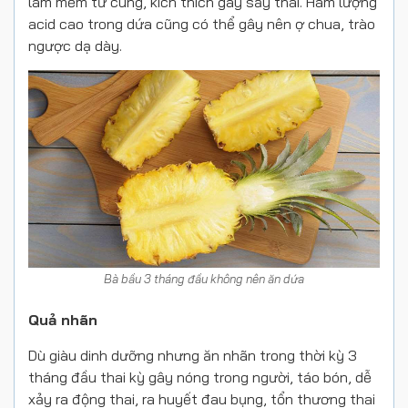
làm mềm tử cung, kích thích gây sảy thai. Hàm lượng
acid cao trong dứa cũng có thể gây nên ợ chua, trào
ngược dạ dày.
Bà bầu 3 tháng đầu không nên ăn dứa
Quả nhãn
Dù giàu dinh dưỡng nhưng ăn nhãn trong thời kỳ 3
tháng đầu thai kỳ gây nóng trong người, táo bón, dễ
xảy ra động thai, ra huyết đau bụng, tổn thương thai