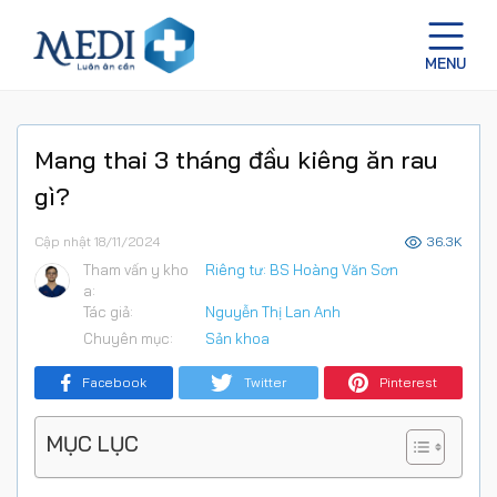
Mang thai 3 tháng đầu kiêng ăn rau
gì?
Cập nhật 18/11/2024
36.3K
Tham vấn y kho
Riêng tư: BS Hoàng Văn Sơn
a:
Tác giả:
Nguyễn Thị Lan Anh
Chuyên mục:
Sản khoa
Facebook
Twitter
Pinterest
MỤC LỤC