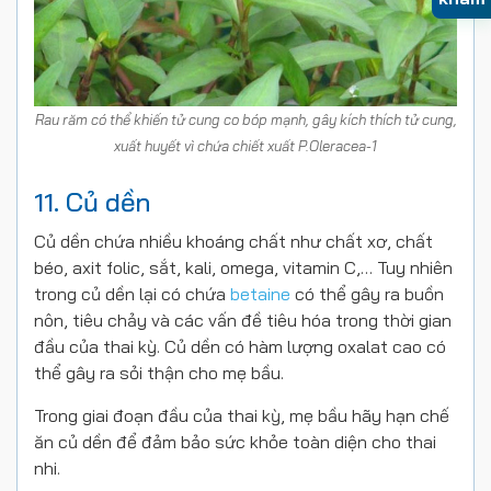
Rau răm có thể khiến tử cung co bóp mạnh, gây kích thích tử cung,
xuất huyết vì chứa chiết xuất P.Oleracea-1
11. Củ dền
Củ dền chứa nhiều khoáng chất như chất xơ, chất
béo, axit folic, sắt, kali, omega, vitamin C,… Tuy nhiên
trong củ dền lại có chứa
betaine
có thể gây ra buồn
nôn, tiêu chảy và các vấn đề tiêu hóa trong thời gian
đầu của thai kỳ. Củ dền có hàm lượng oxalat cao có
thể gây ra sỏi thận cho mẹ bầu.
Trong giai đoạn đầu của thai kỳ, mẹ bầu hãy hạn chế
ăn củ dền để đảm bảo sức khỏe toàn diện cho thai
nhi.