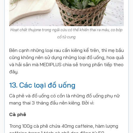
Hoạt chất thujone trong ngải cứu có thể khiến thai ra máu, co bóp
cổ tử cung
Bên cạnh những loại rau cần kiêng kể trên, thì mẹ bầu
cũng không nên sử dụng những loại đồ uống, hoa quả
và hải sản mà MEDIPLUS chia sẻ trong phần tiếp theo
đây.
13. Các loại đồ uống
Cà phê và đồ uống có cồn là những đồ uống phụ nữ
mang thai 3 tháng đầu nên kiêng. Bởi vì:
Cà phê
Trong 100g cà phê chứa 40mg caffeine, hàm lượng
caffeine trong 1 tách cà phê dao động từ 50 –