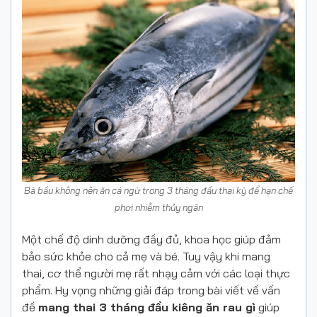
Bà bầu không nên ăn cá ngừ trong 3 tháng đầu thai kỳ để hạn chế
phơi nhiễm thủy ngân
Một chế độ dinh dưỡng đầy đủ, khoa học giúp đảm
bảo sức khỏe cho cả mẹ và bé. Tuy vậy khi mang
thai, cơ thể người mẹ rất nhạy cảm với các loại thực
phẩm. Hy vọng những giải đáp trong bài viết về vấn
đề
mang thai 3 tháng đầu kiêng ăn rau gì
giúp