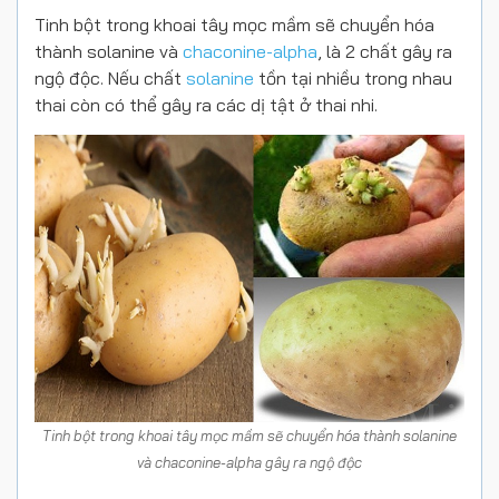
Tinh bột trong khoai tây mọc mầm sẽ chuyển hóa
thành solanine và
chaconine-alpha
, là 2 chất gây ra
ngộ độc. Nếu chất
solanine
tồn tại nhiều trong nhau
thai còn có thể gây ra các dị tật ở thai nhi.
Tinh bột trong khoai tây mọc mầm sẽ chuyển hóa thành solanine
và chaconine-alpha gây ra ngộ độc