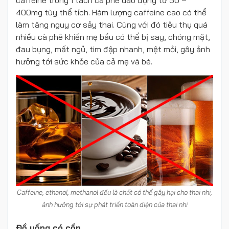
400mg tùy thể tích. Hàm lượng caffeine cao có thể
làm tăng nguy cơ sảy thai. Cùng với đó tiêu thụ quá
nhiều cà phê khiến mẹ bầu có thể bị say, chóng mặt,
đau bụng, mất ngủ, tim đập nhanh, mệt mỏi, gây ảnh
hưởng tới sức khỏe của cả mẹ và bé.
Caffeine, ethanol, methanol đều là chất có thể gây hại cho thai nhi,
ảnh hưởng tới sự phát triển toàn diện của thai nhi
Đồ uống có cồn