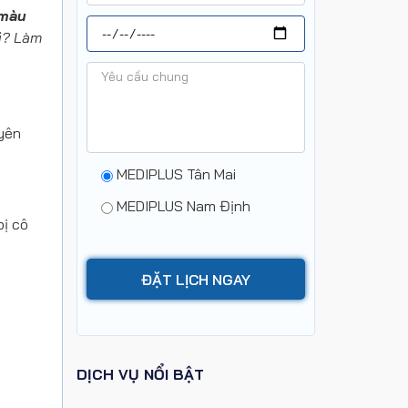
 màu
gì? Làm
uyên
MEDIPLUS Tân Mai
MEDIPLUS Nam Định
bị cô
DỊCH VỤ NỔI BẬT