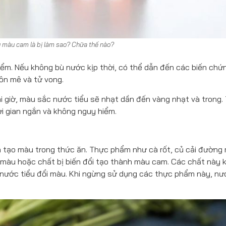
 màu cam là bị làm sao? Chữa thế nào?
hiểm. Nếu không bù nước kịp thời, có thể dẫn đến các biến ch
hôn mê và tử vong.
vài giờ, màu sắc nước tiểu sẽ nhạt dần đến vàng nhạt và trong.
i gian ngắn và không nguy hiểm.
 tạo màu trong thức ăn. Thực phẩm như cà rốt, củ cải đường
 màu hoặc chất bị biến đổi tạo thành màu cam. Các chất này 
 nước tiểu đổi màu. Khi ngừng sử dụng các thực phẩm này, nư