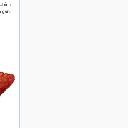
 chỉnh
 gan,