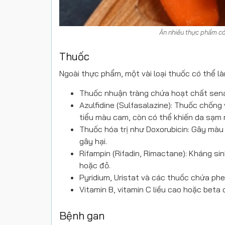
Ăn nhiều thực phẩm có
Thuốc
Ngoài thực phẩm, một vài loại thuốc có thể 
Thuốc nhuận tràng chứa hoạt chất sena
Azulfidine (Sulfasalazine): Thuốc chống 
tiểu màu cam, còn có thể khiến da sạm
Thuốc hóa trị như Doxorubicin: Gây màu
gây hại.
Rifampin (Rifadin, Rimactane): Kháng si
hoặc đỏ.
Pyridium, Uristat và các thuốc chứa phe
Vitamin B, vitamin C liều cao hoặc bet
Bệnh gan