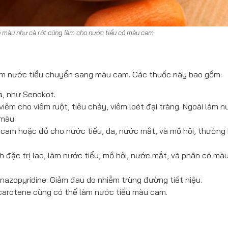
 màu như cà rốt cũng làm cho nước tiểu có màu cam
làm nước tiểu chuyển sang màu cam. Các thuốc này bao gồm:
, như Senokot.
viêm cho viêm ruột, tiêu chảy, viêm loét đại tràng. Ngoài làm 
 màu.
 cam hoặc đỏ cho nước tiểu, da, nước mắt, và mồ hôi, thường
nh đặc trị lao, làm nước tiểu, mồ hôi, nước mắt, và phân có m
nazopyridine: Giảm đau do nhiễm trùng đường tiết niệu.
a carotene cũng có thể làm nước tiểu màu cam.