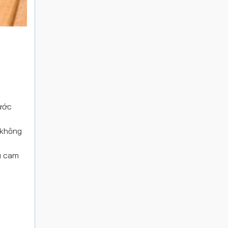
nước
 không
àu cam