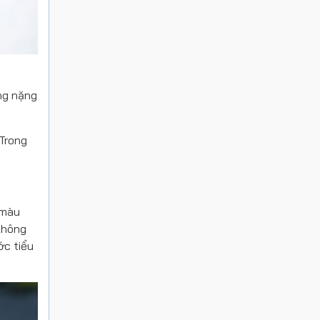
ứng nặng
 Trong
 màu
không
ớc tiểu