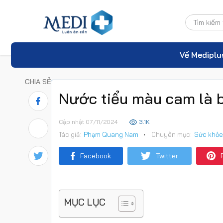
Về Mediplu
CHIA SẺ
Nước tiểu màu cam là 
Cập nhật 07/11/2024
3.1K
Tác giả:
Phạm Quang Nam
•
Chuyên mục:
Sức khỏe
Facebook
Twitter
MỤC LỤC