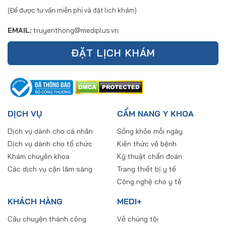
(Để được tư vấn miễn phí và đặt lich khám)
EMAIL:
truyenthong@mediplus.vn
ĐẶT LỊCH KHÁM
DỊCH VỤ
CẨM NANG Y KHOA
Dịch vụ dành cho cá nhân
Sống khỏe mỗi ngày
Dịch vụ dành cho tổ chức
Kiến thức về bệnh
Khám chuyên khoa
Kỹ thuật chẩn đoán
Các dịch vụ cận lâm sàng
Trang thiết bị y tế
Công nghệ cho y tế
KHÁCH HÀNG
MEDI+
Câu chuyện thành công
Về chúng tôi