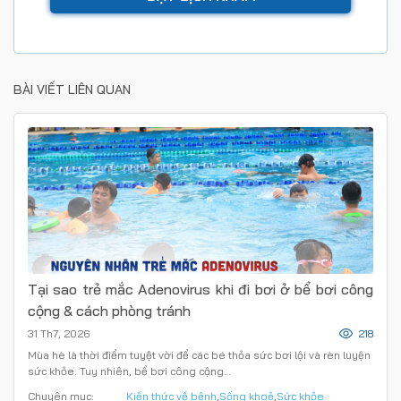
BÀI VIẾT LIÊN QUAN
Tại sao trẻ mắc Adenovirus khi đi bơi ở bể bơi công
cộng & cách phòng tránh
31 Th7, 2026
218
Mùa hè là thời điểm tuyệt vời để các bé thỏa sức bơi lội và rèn luyện
sức khỏe. Tuy nhiên, bể bơi công cộng…
Chuyên mục:
Kiến thức về bệnh
,
Sống khoẻ
,
Sức khỏe