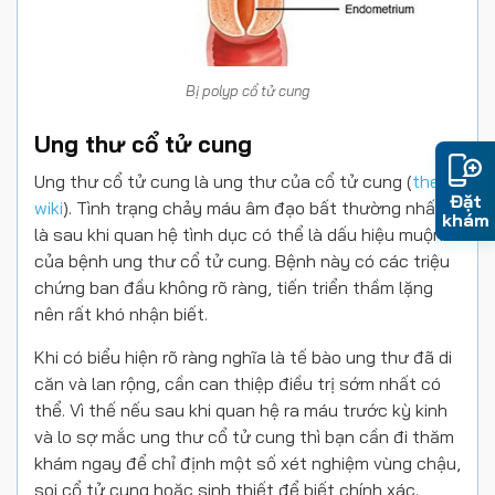
Bị polyp cổ tử cung
Ung thư cổ tử cung
Ung thư cổ tử cung là ung thư của cổ tử cung (
theo
Đặt
wiki
).
Tình trạng chảy máu âm đạo bất thường nhất
khám
là sau khi quan hệ tình dục có thể là dấu hiệu muộn
của bệnh ung thư cổ tử cung. Bệnh này có các triệu
chứng ban đầu không rõ ràng, tiến triển thầm lặng
nên rất khó nhận biết.
Khi có biểu hiện rõ ràng nghĩa là tế bào ung thư đã di
căn và lan rộng, cần can thiệp điều trị sớm nhất có
thể. Vì thế nếu sau khi quan hệ ra máu trước kỳ kinh
và lo sợ mắc ung thư cổ tử cung thì bạn cần đi thăm
khám ngay để chỉ định một số xét nghiệm vùng chậu,
soi cổ tử cung hoặc sinh thiết để biết chính xác.