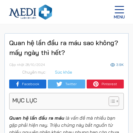
Quan hệ lần đầu ra máu sao không?
mấy ngày thì hết?
Cập nhật 28/10/2024
3.9K
Chuyên mục:
Sức khỏe
Facebook
Twitter
Pinterest
MỤC LỤC
Quan hệ lần đầu ra máu
là vấn đề mà nhiều bạn
gặp phải hiện nay. Triệu chứng này bắt nguồn từ
nhiều nguyên nhân khác nhau nhưng bạn còn chưa