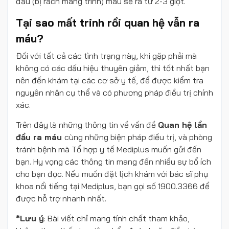
đầu (bị rách màng trinh) máu sẽ ra từ 2-3 giọt.
Tại sao mất trinh rồi quan hệ vẫn ra
máu?
Đối với tất cả các tình trạng này, khi gặp phải mà
không có các dấu hiệu thuyên giảm, thì tốt nhất bạn
nên đến khám tại các cơ sở y tế, để được kiểm tra
nguyên nhân cụ thể và có phương pháp điều trị chính
xác.
Trên đây là những thông tin về vấn đề
Quan hệ lần
đầu ra máu
cùng những biện pháp điều trị, và phòng
tránh bệnh mà
Tổ hợp y tế Mediplus muốn gửi đến
bạn. Hy vọng các thông tin mang đến nhiều sự bổ ích
cho bạn đọc. Nếu muốn đặt lịch khám với bác sĩ phụ
khoa nổi tiếng tại Mediplus, bạn gọi số 1900.3366 để
được hỗ trợ nhanh nhất.
*Lưu ý
: Bài viết chỉ mang tính chất tham khảo,