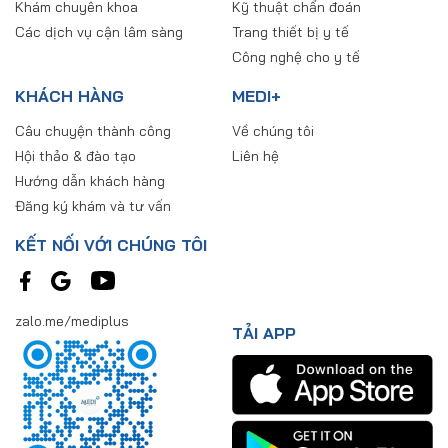
Khám chuyên khoa
Kỹ thuật chẩn đoán
Các dịch vụ cận lâm sàng
Trang thiết bị y tế
Công nghệ cho y tế
KHÁCH HÀNG
MEDI+
Câu chuyện thành công
Về chúng tôi
Hội thảo & đào tạo
Liên hệ
Hướng dẫn khách hàng
Đăng ký khám và tư vấn
KẾT NỐI VỚI CHÚNG TÔI
zalo.me/mediplus
TẢI APP