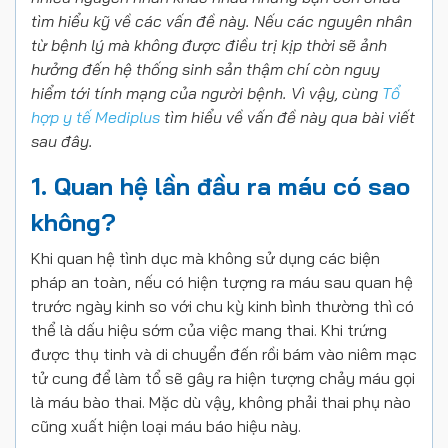
tìm hiểu kỹ về các vấn đề này. Nếu các nguyên nhân
từ bệnh lý mà không được điều trị kịp thời sẽ ảnh
hưởng đến hệ thống sinh sản thậm chí còn nguy
hiểm tới tính mạng của người bệnh. Vì vậy, cùng
Tổ
hợp y tế Mediplus
tìm hiểu về vấn đề này qua bài viết
sau đây.
1. Quan hệ lần đầu ra máu có sao
không?
Khi quan hệ tình dục mà không sử dụng các biện
pháp an toàn, nếu có hiện tượng ra máu sau quan hệ
trước ngày kinh so với chu kỳ kinh bình thường thì có
thể là dấu hiệu sớm của việc mang thai. Khi trứng
được thụ tinh và di chuyển đến rồi bám vào niêm mạc
tử cung để làm tổ sẽ gây ra hiện tượng chảy máu gọi
là máu bào thai. Mặc dù vậy, không phải thai phụ nào
cũng xuất hiện loại máu báo hiệu này.