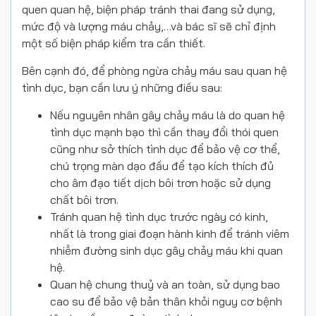
quen quan hệ, biện pháp tránh thai đang sử dụng,
mức độ và lượng máu chảy,…và bác sĩ sẽ chỉ định
một số biện pháp kiểm tra cần thiết.
Bên cạnh đó, để phòng ngừa chảy máu sau quan hệ
tình dục, bạn cần lưu ý những điều sau:
Nếu nguyên nhân gây chảy máu là do quan hệ
tình dục mạnh bạo thì cần thay đổi thói quen
cũng như sở thích tình dục để bảo vệ cơ thể,
chú trọng màn dạo đầu để tạo kích thích đủ
cho âm đạo tiết dịch bôi trơn hoặc sử dụng
chất bôi trơn.
Tránh quan hệ tình dục trước ngày có kinh,
nhất là trong giai đoạn hành kinh để tránh viêm
nhiễm đường sinh dục gây chảy máu khi quan
hệ.
Quan hệ chung thuỷ và an toàn, sử dụng bao
cao su để bảo vệ bản thân khỏi nguy cơ bệnh