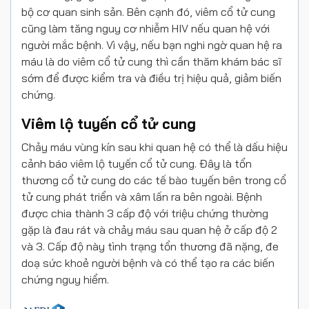
bộ cơ quan sinh sản. Bên cạnh đó, viêm cổ tử cung
cũng làm tăng nguy cơ nhiễm HIV nếu quan hệ với
người mắc bệnh. Vì vậy, nếu bạn nghi ngờ quan hệ ra
máu là do viêm cổ tử cung thì cần thăm khám bác sĩ
sớm để được kiểm tra và điều trị hiệu quả, giảm biến
chứng.
Viêm lộ tuyến cổ tử cung
Chảy máu vùng kín sau khi quan hệ có thể là dấu hiệu
cảnh báo viêm lộ tuyến cổ tử cung. Đây là tổn
thương cổ tử cung do các tế bào tuyến bên trong cổ
tử cung phát triển và xâm lấn ra bên ngoài. Bệnh
được chia thành 3 cấp độ với triệu chứng thường
gặp là đau rát và chảy máu sau quan hệ ở cấp độ 2
và 3. Cấp độ này tình trạng tổn thương đã nặng, đe
doạ sức khoẻ người bệnh và có thể tạo ra các biến
chứng nguy hiểm.