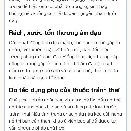
tra lại để biết xem có phải do trùng kỳ kinh hay
không, nếu không có thể do các nguyên nhân dưới
đây.
Rách, xước tổn thương âm đạo
Các hoạt động tình dục mạnh, thô bạo có thể gây ra
những vết xước hoặc vết cắt nhỏ, dẫn đến hiện
tượng chảy máu âm đạo. Đồng thời, hiện tượng này
cũng thường gặp ở bạn nữ bị khô âm đạo (do sụt
giảm estrogen) sau sinh và cho con bú, thời kỳ mãn
kinh hoặc các yếu tố khác.
Do tác dụng phụ của thuốc tránh thai
Chảy máu nhiều ngày sau khi quan hệ lần đầu có thể
do
tá
c dụng phụ khi bạn nữ sử dụng các loại thuốc
tránh thai. Nếu tình trạng chảy máu này kéo dài, nặng
nề thì bạn cần tham khảo ý kiến bác sĩ để được tư
vấn phương pháp phù hợp.