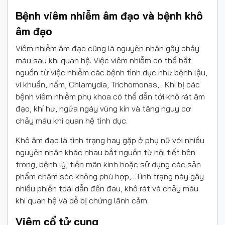
Bệnh viêm nhiễm âm đạo và bệnh khô
âm đạo
Viêm nhiễm âm đạo cũng là nguyên nhân gây chảy
máu sau khi quan hệ. Việc viêm nhiễm có thể bắt
nguồn từ việc nhiễm các bệnh tình dục như bệnh lậu,
vi khuẩn, nấm, Chlamydia, Trichomonas,…Khi bị các
bệnh viêm nhiễm phụ khoa có thể dẫn tới khô rát âm
đạo, khí hư, ngứa ngáy vùng kín và tăng nguy cơ
chảy máu khi quan hệ tình dục.
Khô âm đạo là tình trạng hay gặp ở phụ nữ với nhiều
nguyên nhân khác nhau bắt nguồn từ nội tiết bên
trong, bệnh lý, tiền mãn kinh hoặc sử dụng các sản
phẩm chăm sóc không phù hợp,…Tình trạng này gây
nhiều phiền toái dẫn đến đau, khô rát và chảy máu
khi quan hệ và dễ bị chứng lãnh cảm.
Viêm cổ tử cung