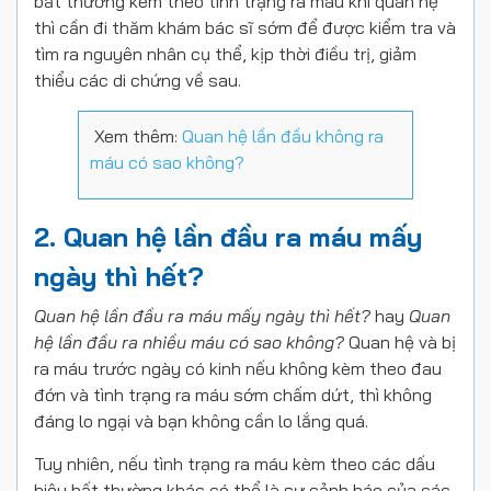
bất thường kèm theo tình trạng ra máu khi quan hệ
thì cần đi thăm khám bác sĩ sớm để được kiểm tra và
tìm ra nguyên nhân cụ thể, kịp thời điều trị, giảm
thiểu các di chứng về sau.
Xem thêm:
Quan hệ lần đầu không ra
máu có sao không?
2. Quan hệ lần đầu ra máu mấy
ngày thì hết?
Quan hệ lần đầu ra máu mấy ngày thì hết?
hay
Quan
hệ lần đầu ra nhiều máu có sao không?
Quan hệ và bị
ra máu trước ngày có kinh nếu không kèm theo đau
đớn và tình trạng ra máu sớm chấm dứt, thì không
đáng lo ngại và bạn không cần lo lắng quá.
Tuy nhiên, nếu tình trạng ra máu kèm theo các dấu
hiệu bất thường khác có thể là sự cảnh báo của các