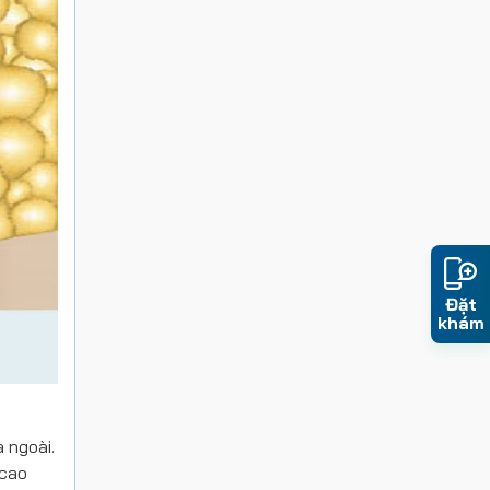
Đặt
khám
a ngoài.
 cao