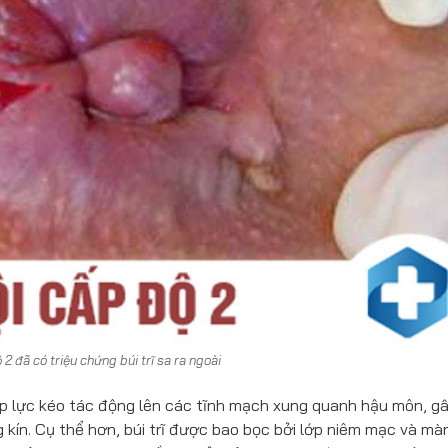
ộ 2 đã có triệu chứng búi trĩ sa ra ngoài
áp lực kéo tác động lên các tĩnh mạch xung quanh hậu môn, gâ
kín. Cụ thể hơn, búi trĩ được bao bọc bởi lớp niêm mạc và mà