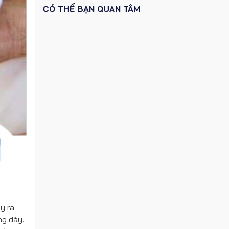
CÓ THỂ BẠN QUAN TÂM
y ra
ng dày.