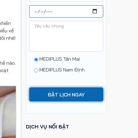
khiến
hiểu về
õi nhé!
MEDIPLUS Tân Mai
thế nào.
MEDIPLUS Nam Định
hoạt
DỊCH VỤ NỔI BẬT