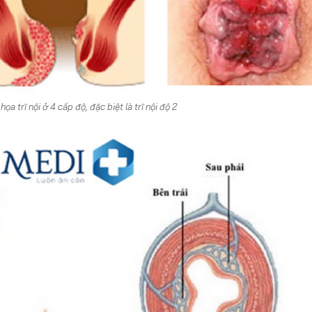
ọa trĩ nội ở 4 cấp độ, đặc biệt là trĩ nội độ 2