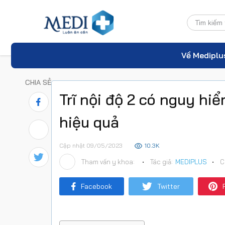
Về Mediplu
CHIA SẺ
Trĩ nội độ 2 có nguy hi
hiệu quả
Cập nhật 09/05/2023
10.3K
Tham vấn y khoa:
•
Tác giả:
MEDIPLUS
•
C
Facebook
Twitter