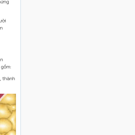
chứng
ười
ến
ôn
 gồm:
t, thành