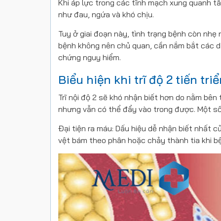
Khi áp lực trong các tĩnh mạch xung quanh tăng
như đau, ngứa và khó chịu.
Tuy ở giai đoạn này, tình trạng bệnh còn nhẹ
bệnh không nên chủ quan, cần nắm bắt các dấu
chứng nguy hiểm.
Biểu hiện khi trĩ độ 2 tiến tri
Trĩ nội độ 2 sẽ khó nhận biết hơn do nằm bên 
nhưng vẫn có thể đẩy vào trong được. Một số 
Đại tiện ra máu: Dấu hiệu dễ nhận biết nhất củ
vệt bám theo phân hoặc chảy thành tia khi bện