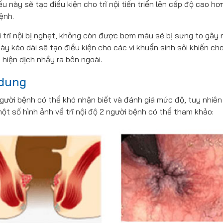
ều này sẽ tạo điều kiện cho trĩ nội tiến triển lên cấp độ cao hơ
ệnh.
i trĩ nội bị nghẹt, không còn được bơm máu sẽ bị sưng to gây 
này kéo dài sẽ tạo điều kiện cho các vi khuẩn sinh sôi khiến ch
hiện dịch nhầy ra bên ngoài.
 dung
người bệnh có thể khó nhận biết và đánh giá mức độ, tuy nhiên
à một số hình ảnh về trĩ nội độ 2 người bệnh có thể tham khảo: