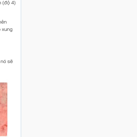
n (độ 4)
nên
o xung
 nó sẽ