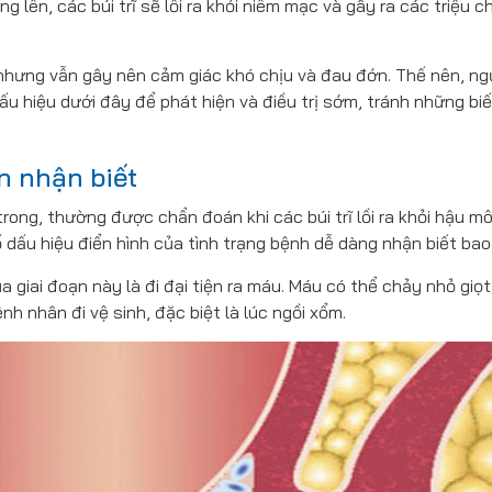
 lên, các búi trĩ sẽ lồi ra khỏi niêm mạc và gây ra các triệu 
 nhưng vẫn gây nên cảm giác khó chịu và đau đớn. Thế nên, ng
 hiệu dưới đây để phát hiện và điều trị sớm, tránh những bi
ển nhận biết
trong, thường được chẩn đoán khi các búi trĩ lồi ra khỏi hậu m
dấu hiệu điển hình của tình trạng bệnh dễ dàng nhận biết bao
a giai đoạn này là đi đại tiện ra máu. Máu có thể chảy nhỏ giọ
h nhân đi vệ sinh, đặc biệt là lúc ngồi xổm.