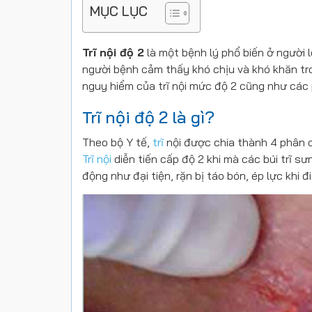
MỤC LỤC
Trĩ nội độ 2
là một bệnh lý phổ biến ở người l
người bệnh cảm thấy khó chịu và khó khăn tro
nguy hiểm của trĩ nội mức độ 2 cũng như các 
Trĩ nội độ 2 là gì?
Theo bộ Y tế,
trĩ
nội được chia thành 4 phân cấ
Trĩ nội
diễn tiến cấp độ 2 khi mà các búi trĩ sư
động như đại tiện, rặn bị táo bón, ép lực khi đ