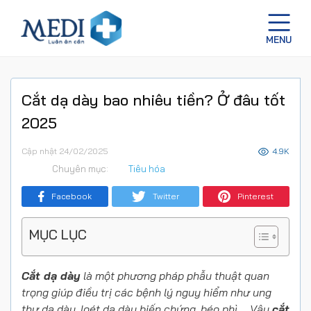
Cắt dạ dày bao nhiêu tiền? Ở đâu tốt
2025
Cập nhật 24/02/2025
4.9K
Chuyên mục:
Tiêu hóa
Facebook
Twitter
Pinterest
MỤC LỤC
Cắt dạ dày
là một phương pháp phẫu thuật quan
trọng giúp điều trị các bệnh lý nguy hiểm như ung
thư dạ dày, loét dạ dày biến chứng, béo phì,… Vậy
cắt