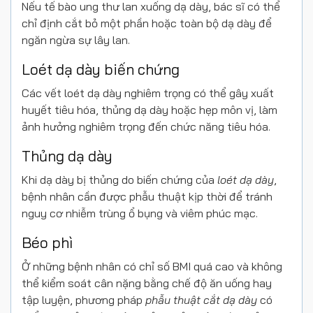
Nếu tế bào ung thư lan xuống dạ dày, bác sĩ có thể
chỉ định cắt bỏ một phần hoặc toàn bộ dạ dày để
ngăn ngừa sự lây lan.
Loét dạ dày biến chứng
Các vết loét dạ dày nghiêm trọng có thể gây xuất
huyết tiêu hóa, thủng dạ dày hoặc hẹp môn vị, làm
ảnh hưởng nghiêm trọng đến chức năng tiêu hóa.
Thủng dạ dày
Khi dạ dày bị thủng do biến chứng của
loét dạ dày
,
bệnh nhân cần được phẫu thuật kịp thời để tránh
nguy cơ nhiễm trùng ổ bụng và viêm phúc mạc.
Béo phì
Ở những bệnh nhân có chỉ số BMI quá cao và không
thể kiểm soát cân nặng bằng chế độ ăn uống hay
tập luyện, phương pháp
phẫu thuật cắt dạ dày
có