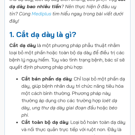
dạ dày bao nhiêu tiền
? Nên thực hiện ở đâu uy
tín? Cùng
Mediplus
tìm hiểu ngay trong bài viết dưới
đây!
1. Cắt dạ dày là gì?
Cắt dạ dày
là một phương pháp phẫu thuật nhằm
loại bỏ một phần hoặc toàn bộ dạ dày để điều trị các
bệnh lý nguy hiểm. Tùy vào tình trạng bệnh, bác sĩ sẽ
quyết định phương pháp phù hợp:
Cắt bán phần dạ dày
: Chỉ loại bỏ một phần dạ
dày, giúp bệnh nhân duy trì chức năng tiêu hóa
một cách bình thường. Phương pháp này
thường áp dụng cho các trường hợp
loét dạ
dày
,
ung thư dạ dày giai đoạn đầu
hoặc
béo
phì
.
Cắt toàn bộ dạ dày
: Loại bỏ hoàn toàn dạ dày
và nối thực quản trực tiếp với ruột non. Đây là