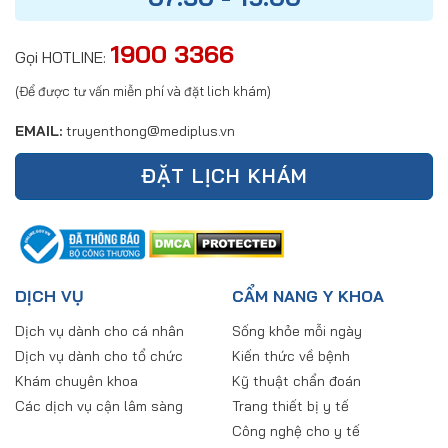
1900 3366
Gọi HOTLINE:
(Để được tư vấn miễn phí và đặt lich khám)
EMAIL:
truyenthong@mediplus.vn
ĐẶT LỊCH KHÁM
DỊCH VỤ
CẨM NANG Y KHOA
Dịch vụ dành cho cá nhân
Sống khỏe mỗi ngày
Dịch vụ dành cho tổ chức
Kiến thức về bệnh
Khám chuyên khoa
Kỹ thuật chẩn đoán
Các dịch vụ cận lâm sàng
Trang thiết bị y tế
Công nghệ cho y tế