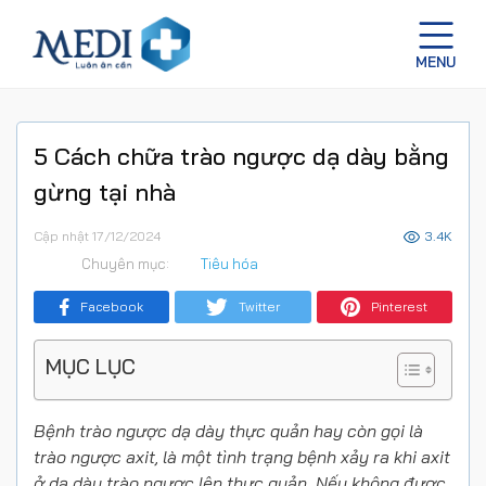
5 Cách chữa trào ngược dạ dày bằng
gừng tại nhà
Cập nhật 17/12/2024
3.4K
Chuyên mục:
Tiêu hóa
Facebook
Twitter
Pinterest
MỤC LỤC
Bệnh trào ngược dạ dày thực quản hay còn gọi là
trào ngược axit, là một tình trạng bệnh xảy ra khi axit
ở dạ dày trào ngược lên thực quản. Nếu không được