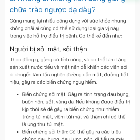
chữa trào ngược dạ dày?
Gừng mang lại nhiều công dụng với sức khỏe nhưng
không phải ai cũng có thể sử dụng loại gia vị này
trong việc hỗ trợ điều trị bệnh. Có thể kể đến như:
Người bị sỏi mật, sỏi thận
Theo đông y, gừng có tính nóng, và có thể làm tăng
sản xuất nước tiểu và mật nên dễ khiến các viên sỏi
di chuyển làm tắc nghẽn đường dẫn mật, đường tiết
niệu, gây ra các biến chứng nguy hiểm.
Biến chứng sỏi mật: Gây ra tình trạng đau bụng,
buồn nôn, sốt, vàng da. Nếu không được điều trị
kịp thời sẽ dễ gây ra biến chứng như nhiễm
trùng túi mật, viêm túi mật và thậm chí có thể
là ung thư túi mật.
Biến chứng sỏi thận: Có thể gây ra các triệu
chứng đau bụng, đau lưng, nôn, đi tiểu ra máu.