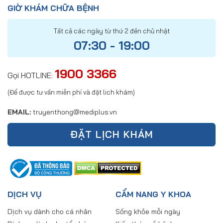
GIỜ KHÁM CHỮA BỆNH
Tất cả các ngày từ thứ 2 đến chủ nhật
07:30 - 19:00
1900 3366
Gọi HOTLINE:
(Để được tư vấn miễn phí và đặt lich khám)
EMAIL:
truyenthong@mediplus.vn
ĐẶT LỊCH KHÁM
DỊCH VỤ
CẨM NANG Y KHOA
Dịch vụ dành cho cá nhân
Sống khỏe mỗi ngày