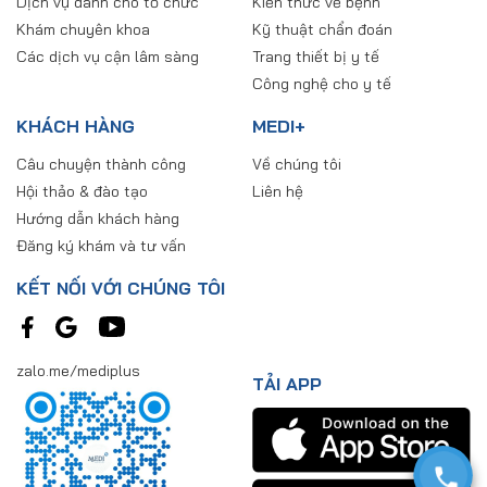
Dịch vụ dành cho tổ chức
Kiến thức về bệnh
Khám chuyên khoa
Kỹ thuật chẩn đoán
Các dịch vụ cận lâm sàng
Trang thiết bị y tế
Công nghệ cho y tế
KHÁCH HÀNG
MEDI+
Câu chuyện thành công
Về chúng tôi
Hội thảo & đào tạo
Liên hệ
Hướng dẫn khách hàng
Đăng ký khám và tư vấn
KẾT NỐI VỚI CHÚNG TÔI
zalo.me/mediplus
TẢI APP