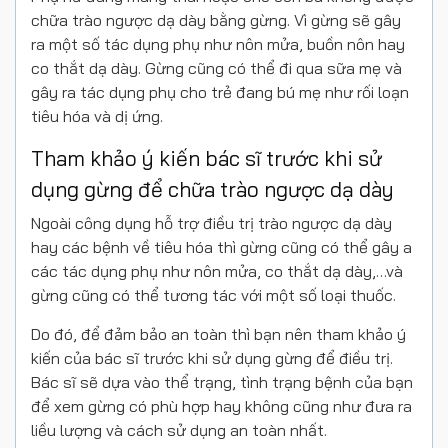
chữa trào ngược dạ dày bằng gừng. Vì gừng sẽ gây
ra một số tác dụng phụ như nôn mửa, buồn nôn hay
co thắt dạ dày. Gừng cũng có thể đi qua sữa mẹ và
gây ra tác dụng phụ cho trẻ đang bú mẹ như rối loạn
tiêu hóa và dị ứng.
Tham khảo ý kiến bác sĩ trước khi sử
dụng gừng để chữa trào ngược dạ dày
Ngoài công dụng hỗ trợ điều trị trào ngược dạ dày
hay các bệnh về tiêu hóa thì gừng cũng có thể gây a
các tác dụng phụ như nôn mửa, co thắt dạ dày,…và
gừng cũng có thể tương tác với một số loại thuốc.
Do đó, để đảm bảo an toàn thì bạn nên tham khảo ý
kiến của bác sĩ trước khi sử dụng gừng để điều trị.
Bác sĩ sẽ dựa vào thể trạng, tình trạng bệnh của bạn
để xem gừng có phù hợp hay không cũng như đưa ra
liều lượng và cách sử dụng an toàn nhất.