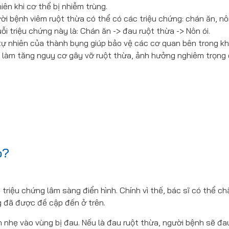
iên khi cơ thể bị nhiễm trùng.
ười bệnh viêm ruột thừa có thể có các triệu chứng: chán ăn, n
ỗi triệu chứng này là: Chán ăn -> đau ruột thừa -> Nôn ói.
ự nhiên của thành bụng giúp bảo vệ các cơ quan bên trong khi
ẽ làm tăng nguy cơ gây vỡ ruột thừa, ảnh hưởng nghiêm trọng
o?
riệu chứng lâm sàng điển hình. Chính vì thế, bác sĩ có thể ch
 đã được đề cập đến ở trên.
n nhẹ vào vùng bị đau. Nếu là đau ruột thừa, người bệnh sẽ đa