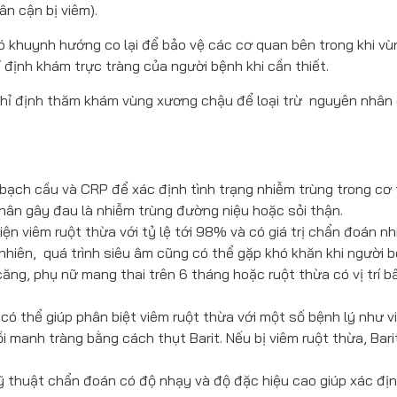
ân cận bị viêm).
ó khuynh hướng co lại để bảo vệ các cơ quan bên trong khi vù
ỉ định khám trực tràng của người bệnh khi cần thiết.
ể chỉ định thăm khám vùng xương chậu để loại trừ nguyên nhân
bạch cầu và CRP để xác định tình trạng nhiễm trùng trong cơ 
nhân gây đau là nhiễm trùng đường niệu hoặc sỏi thận.
ện viêm ruột thừa với tỷ lệ tới 98% và có giá trị chẩn đoán nh
nhiên, quá trình siêu âm cũng có thể gặp khó khăn khi người b
ng, phụ nữ mang thai trên 6 tháng hoặc ruột thừa có vị trí b
ó thể giúp phân biệt viêm ruột thừa với một số bệnh lý như v
ồi manh tràng bằng cách thụt Barit. Nếu bị viêm ruột thừa, Bari
kỹ thuật chẩn đoán có độ nhạy và độ đặc hiệu cao giúp xác đị