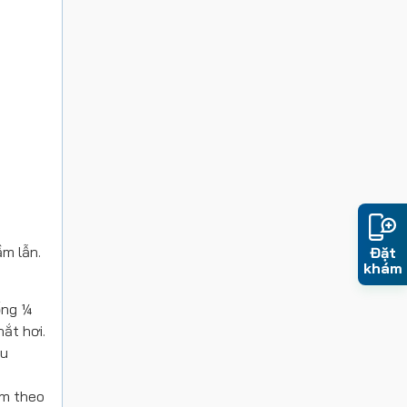
ầm lẫn.
Đặt
khám
ống ¼
hắt hơi.
ểu
èm theo