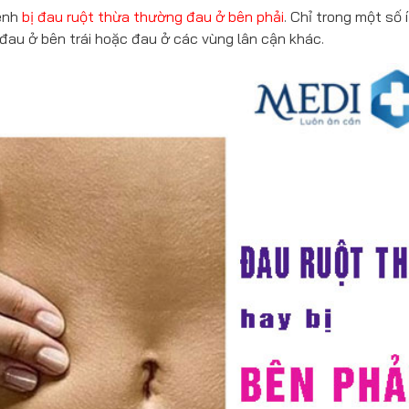
bệnh
bị đau ruột thừa thường đau ở bên phải
. Chỉ trong một số í
đau ở bên trái hoặc đau ở các vùng lân cận khác.