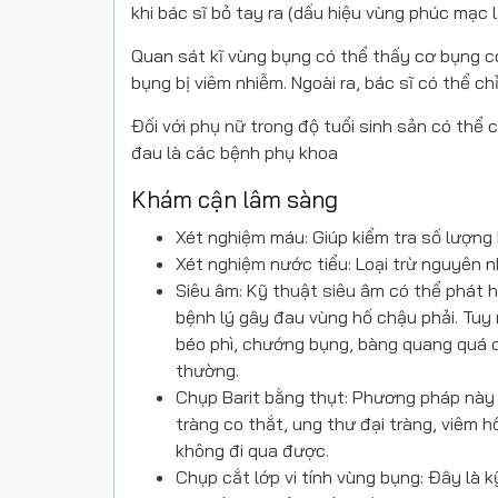
khi bác sĩ bỏ tay ra (dấu hiệu vùng phúc mạc l
Quan sát kĩ vùng bụng có thể thấy cơ bụng c
bụng bị viêm nhiễm. Ngoài ra, bác sĩ có thể ch
Đối với phụ nữ trong độ tuổi sinh sản có th
đau là các bệnh phụ khoa
Khám cận lâm sàng
Xét nghiệm máu: Giúp kiểm tra số lượng 
Xét nghiệm nước tiểu: Loại trừ nguyên 
Siêu âm: Kỹ thuật siêu âm có thể phát hi
bệnh lý gây đau vùng hố chậu phải. Tuy 
béo phì, chướng bụng, bàng quang quá că
thường.
Chụp Barit bằng thụt: Phương pháp này c
tràng co thắt, ung thư đại tràng, viêm h
không đi qua được.
Chụp cắt lớp vi tính vùng bụng: Đây là 