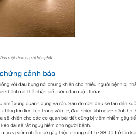
Đau ruột thừa hay bị bên phải
u chứng cảnh báo
iống với đau bụng nói chung khiến cho nhiều người bệnh bị nh
ười bệnh có thể nhận biết sớm đau ruột thừa:
u âm ỉ xung quanh bụng và rốn. Sau đó cơn đau sẽ lan dần xu
 tăng lên liên tục trong vài giờ, đau nhiều khi người bệnh ho, 
a sẽ khiến cho các cơ quan bài tiết cũng bị viêm nhiễm gây ti
 kéo dài sẽ rất nguy hiểm cho người bệnh.
 mạc vị viêm nhiễm sẽ gây triệu chứng sốt từ 38 độ trở lên k