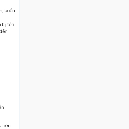
ôn, buồn
 bị tổn
 đến
ẩn
u hơn