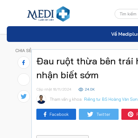
Về Mediplu
CHIA SẺ
Đau ruột thừa bên trái 
nhận biết sớm
Cập nhật 18/11/2024
24.0K
Tham vấn y khoa:
Riêng tư: BS Hoàng Văn Sơn
Facebook
Twitter