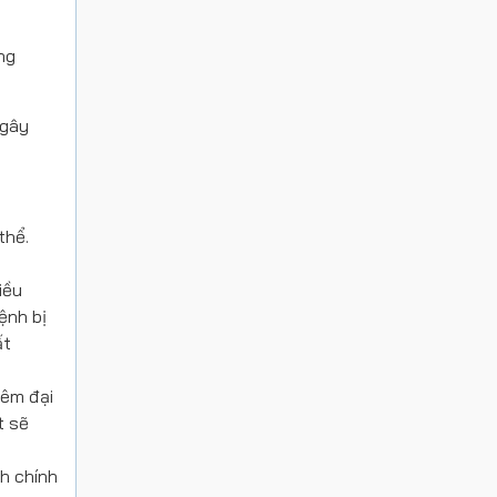
ng
 gây
thể.
iều
ệnh bị
ất
iêm đại
t sẽ
nh chính