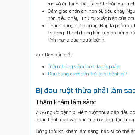
run và ớn lạnh. Đây là một phản xạ tự nh
Cảm giác chán ăn, nôn ói, tiêu chảy: Ng
nôn, tiêu chảy. Thứ tự xuất hiện của chu
Thành bụng bị co cứng: Đây là phản xạ t
thương. Thành bụng liên tục co cứng s
tính mạng của người bệnh.
>>> Bạn cần biết:
Triệu chứng viêm loét dạ dày cấp
Đau bụng dưới bên trái là bị bệnh gì?
Bị đau ruột thừa phải làm sa
Thăm khám lâm sàng
70% người bệnh bị viêm ruột thừa cấp đều có t
đoán bệnh dựa vào các triệu chứng đặc trưng
Đồng thời khi khám lâm sàng, bác sĩ có thể ấ