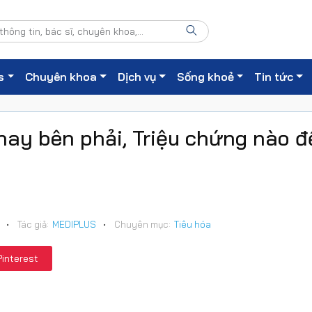
s
Chuyên khoa
Dịch vụ
Sống khoẻ
Tin tức
hay bên phải, Triệu chứng nào đ
•
Tác giả:
MEDIPLUS
•
Chuyên mục:
Tiêu hóa
Pinterest