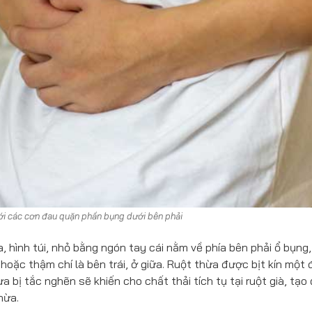
ới các cơn đau quặn phần bụng dưới bên phải
, hình túi, nhỏ bằng ngón tay cái nằm về phía bên phải ổ bụng,
 hoặc thậm chí là bên trái, ở giữa. Ruột thừa được bịt kín một
a bị tắc nghẽn sẽ khiến cho chất thải tích tụ tại ruột già, tạo 
hừa.