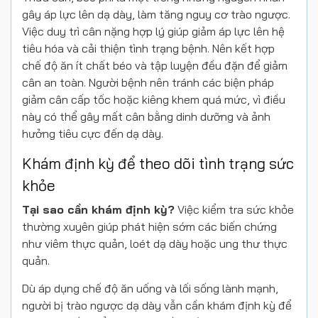
gây áp lực lên dạ dày, làm tăng nguy cơ trào ngược.
Việc duy trì cân nặng hợp lý giúp giảm áp lực lên hệ
tiêu hóa và cải thiện tình trạng bệnh. Nên kết hợp
chế độ ăn ít chất béo và tập luyện đều đặn để giảm
cân an toàn. Người bệnh nên tránh các biện pháp
giảm cân cấp tốc hoặc kiêng khem quá mức, vì điều
này có thể gây mất cân bằng dinh dưỡng và ảnh
hưởng tiêu cực đến dạ dày.
Khám định kỳ để theo dõi tình trạng sức
khỏe
Tại sao cần khám định kỳ?
Việc kiểm tra sức khỏe
thường xuyên giúp phát hiện sớm các biến chứng
như viêm thực quản, loét dạ dày hoặc ung thư thực
quản.
Dù áp dụng chế độ ăn uống và lối sống lành mạnh,
người bị trào ngược dạ dày vẫn cần khám định kỳ để