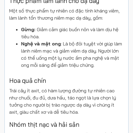
Thực phẩm làm lành cho dạ dày
Một số thực phẩm tự nhiên có đặc tính kháng viêm,
làm lành tổn thương niêm mạc dạ dày, gồm:
Gừng:
Giảm cảm giác buồn nôn và làm dịu hệ
tiêu hóa.
Nghệ và mật ong
: Là bộ đôi tuyệt vời giúp làm
lành niêm mạc và giảm viêm dạ dày. Người lớn
có thể uống một ly nước ấm pha nghệ và mật
ong mỗi sáng để giảm triệu chứng.
Hoa quả chín
Trái cây ít axit, có hàm lượng đường tự nhiên cao
như chuối, đu đủ, dưa hấu, táo ngọt là lựa chọn lý
tưởng cho người bị trào ngược dạ dày vì chúng ít
axit, giàu chất xơ và dễ tiêu hóa.
Nhóm thịt nạc và hải sản