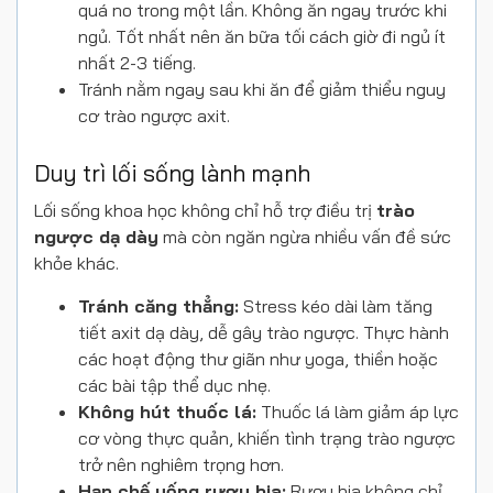
quá no trong một lần. Không ăn ngay trước khi
ngủ. Tốt nhất nên ăn bữa tối cách giờ đi ngủ ít
nhất 2-3 tiếng.
Tránh nằm ngay sau khi ăn để giảm thiểu nguy
cơ trào ngược axit.
Duy trì lối sống lành mạnh
Lối sống khoa học không chỉ hỗ trợ điều trị
trào
ngược dạ dày
mà còn ngăn ngừa nhiều vấn đề sức
khỏe khác.
Tránh căng thẳng:
Stress kéo dài làm tăng
tiết axit dạ dày, dễ gây trào ngược. Thực hành
các hoạt động thư giãn như yoga, thiền hoặc
các bài tập thể dục nhẹ.
Không hút thuốc lá:
Thuốc lá làm giảm áp lực
cơ vòng thực quản, khiến tình trạng trào ngược
trở nên nghiêm trọng hơn.
Hạn chế uống rượu bia:
Rượu bia không chỉ