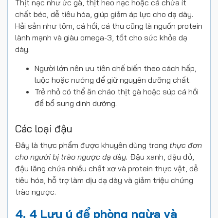
Thịt nạc như ức gà, thịt heo nạc hoặc cá chứa ít
chất béo, dễ tiêu hóa, giúp giảm áp lực cho dạ dày.
Hải sản như tôm, cá hồi, cá thu cũng là nguồn protein
lành mạnh và giàu omega-3, tốt cho sức khỏe dạ
dày.
Người lớn nên ưu tiên chế biến theo cách hấp,
luộc hoặc nướng để giữ nguyên dưỡng chất.
Trẻ nhỏ có thể ăn cháo thịt gà hoặc súp cá hồi
để bổ sung dinh dưỡng.
Các loại đậu
Đây là thực phẩm được khuyên dùng trong
thực đơn
cho người bị trào ngược dạ dày.
Đậu xanh, đậu đỏ,
đậu lăng chứa nhiều chất xơ và protein thực vật, dễ
tiêu hóa, hỗ trợ làm dịu dạ dày và giảm triệu chứng
trào ngược.
4. 4 Lưu ý để phòng ngừa và