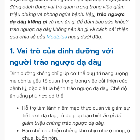
đúng cách đóng vai trò quan trọng trong việc giảm
triệu chứng và phòng ngừa bệnh. Vậy,
trào ngược
dạ dày kiêng gì
và nên ăn gì để đảm bảo sức khỏe?
trào ngược dạ dày không nên ăn gì
và cách cải thiện
qua chia sẻ của
Mediplus
ngay dưới đây.
1. Vai trò của dinh dưỡng với
người trào ngược dạ dày
Dinh dưỡng không chỉ giúp cơ thể duy trì năng lượng
mà còn là yếu tố quan trọng trong việc cải thiện các
bệnh lý, đặc biệt là bệnh trào ngược dạ dày. Chế độ
ăn uống phù hợp có thể:
Hỗ trợ làm lành niêm mạc thực quản và giảm sự
tiết axit dạ dày, từ đó giúp bạn biết
ăn gì để
giảm triệu chứng trào ngược dạ dày
.
Hạn chế các triệu chứng khó chịu như ợ nóng, ợ
chua, buồn nôn.