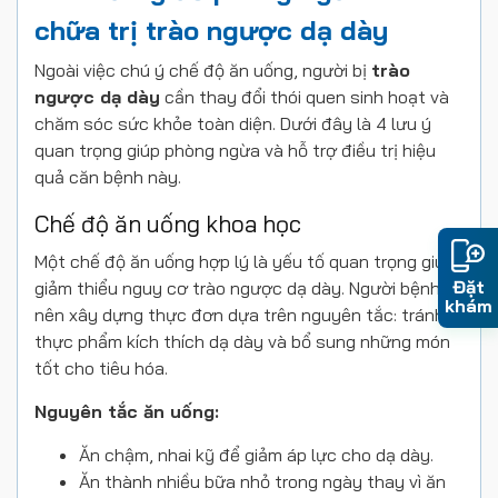
chữa trị trào ngược dạ dày
Ngoài việc chú ý chế độ ăn uống, người bị
trào
ngược dạ dày
cần thay đổi thói quen sinh hoạt và
chăm sóc sức khỏe toàn diện. Dưới đây là 4 lưu ý
quan trọng giúp phòng ngừa và hỗ trợ điều trị hiệu
quả căn bệnh này.
Chế độ ăn uống khoa học
Một chế độ ăn uống hợp lý là yếu tố quan trọng giúp
Đặt
giảm thiểu nguy cơ trào ngược dạ dày. Người bệnh
khám
nên xây dựng thực đơn dựa trên nguyên tắc: tránh
thực phẩm kích thích dạ dày và bổ sung những món
tốt cho tiêu hóa.
Nguyên tắc ăn uống:
Ăn chậm, nhai kỹ để giảm áp lực cho dạ dày.
Ăn thành nhiều bữa nhỏ trong ngày thay vì ăn