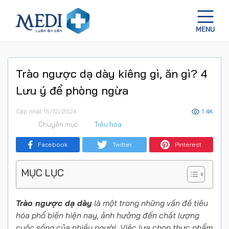
Trào ngược dạ dày kiêng gì, ăn gì? 4
Lưu ý để phòng ngừa
Cập nhật 15/12/2024
1.4K
Chuyên mục:
Tiêu hóa
Facebook
Twitter
Pinterest
MỤC LỤC
Trào ngược dạ dày
là một trong những vấn đề tiêu
hóa phổ biến hiện nay, ảnh hưởng đến chất lượng
cuộc sống của nhiều người. Việc lựa chọn thực phẩm