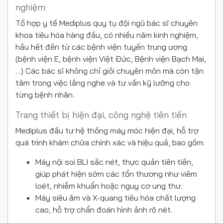
nghiệm
Tổ hợp y tế Mediplus quy tụ đội ngũ bác sĩ chuyên
khoa tiêu hóa hàng đầu, có nhiều năm kinh nghiệm,
hầu hết đến từ các bệnh viện tuyến trung ương
(bệnh viện E, bệnh viện Việt Đức, Bệnh viện Bạch Mai,
…) Các bác sĩ không chỉ giỏi chuyên môn mà còn tận
tâm trong việc lắng nghe và tư vấn kỹ lưỡng cho
từng bệnh nhân.
Trang thiết bị hiện đại, công nghệ tiên tiến
Mediplus đầu tư hệ thống máy móc hiện đại, hỗ trợ
quá trình khám chữa chính xác và hiệu quả, bao gồm:
Máy nội soi BLI sắc nét, thực quản tiên tiến,
giúp phát hiện sớm các tổn thương như viêm
loét, nhiễm khuẩn hoặc nguy cơ ung thư.
Máy siêu âm và X-quang tiêu hóa chất lượng
cao, hỗ trợ chẩn đoán hình ảnh rõ nét.