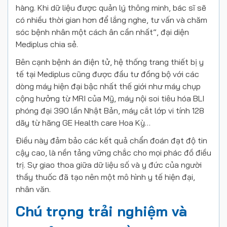
hàng. Khi dữ liệu được quản lý thông minh, bác sĩ sẽ
có nhiều thời gian hơn để lắng nghe, tư vấn và chăm
sóc bệnh nhân một cách ân cần nhất”, đại diện
Mediplus chia sẻ.
Bên cạnh bệnh án điện tử, hệ thống trang thiết bị y
tế tại Mediplus cũng được đầu tư đồng bộ với các
dòng máy hiện đại bậc nhất thế giới như máy chụp
cộng hưởng từ MRI của Mỹ, máy nội soi tiêu hóa BLI
phóng đại 390 lần Nhật Bản, máy cắt lớp vi tính 128
dãy từ hãng GE Health care Hoa Kỳ…
Điều này đảm bảo các kết quả chẩn đoán đạt độ tin
cậy cao, là nền tảng vững chắc cho mọi phác đồ điều
trị. Sự giao thoa giữa dữ liệu số và y đức của người
thầy thuốc đã tạo nên một mô hình y tế hiện đại,
nhân văn.
Chú trọng trải nghiệm và