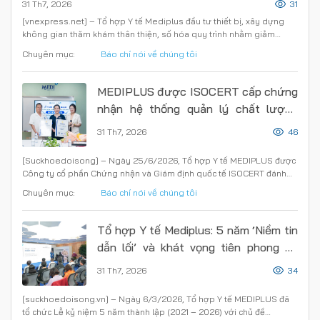
31 Th7, 2026
31
[vnexpress.net] – Tổ hợp Y tế Mediplus đầu tư thiết bị, xây dựng
không gian thăm khám thân thiện, số hóa quy trình nhằm giảm…
Chuyên mục:
Báo chí nói về chúng tôi
MEDIPLUS được ISOCERT cấp chứng
nhận hệ thống quản lý chất lượng
theo tiêu chuẩn ISO 9001:2015
31 Th7, 2026
46
[Suckhoedoisong] – Ngày 25/6/2026, Tổ hợp Y tế MEDIPLUS được
Công ty cổ phần Chứng nhận và Giám định quốc tế ISOCERT đánh
giá sự…
Chuyên mục:
Báo chí nói về chúng tôi
Tổ hợp Y tế Mediplus: 5 năm ‘Niềm tin
dẫn lối’ và khát vọng tiên phong hệ
sinh thái y tế số tại Việt Nam
31 Th7, 2026
34
[suckhoedoisong.vn] – Ngày 6/3/2026, Tổ hợp Y tế MEDIPLUS đã
tổ chức Lễ kỷ niệm 5 năm thành lập (2021 – 2026) với chủ đề…