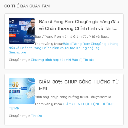
CÓ THỂ BẠN QUAN TÂM
Bác sĩ Yong Ren: Chuyên gia hàng đầu
về Chấn thương Chỉnh hình và Tái tạo
Khung chậu tại Singapore
Bác sĩ Yong Ren hiện là Giám đốc Y tế và Bác…
Tham vấn y khoa:
Bác sĩ Yong Ren: Chuyên gia hàng
đầu về Chấn thương Chỉnh hình và Tái tạo Khung chậu tại
Singapore
Chuyên mục:
Chương trình hợp tác với Bác sĩ
,
Tin tức
GIẢM 30% CHỤP CỘNG HƯỞNG TỪ
MRI
Hiện nay, chụp cộng hưởng từ MRI được xem là…
Tham vấn y khoa:
GIẢM 30% CHỤP CỘNG HƯỞNG
TỪ MRI
Chuyên mục:
Tin tức