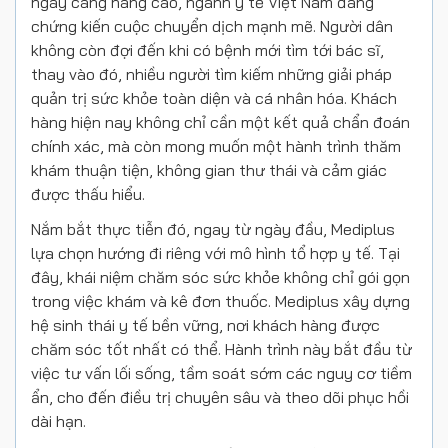
ngày càng nâng cao, ngành y tế Việt Nam đang
chứng kiến cuộc chuyển dịch mạnh mẽ. Người dân
không còn đợi đến khi có bệnh mới tìm tới bác sĩ,
thay vào đó, nhiều người tìm kiếm những giải pháp
quản trị sức khỏe toàn diện và cá nhân hóa. Khách
hàng hiện nay không chỉ cần một kết quả chẩn đoán
chính xác, mà còn mong muốn một hành trình thăm
khám thuận tiện, không gian thư thái và cảm giác
được thấu hiểu.
Nắm bắt thực tiễn đó, ngay từ ngày đầu, Mediplus
lựa chọn hướng đi riêng với mô hình tổ hợp y tế. Tại
đây, khái niệm chăm sóc sức khỏe không chỉ gói gọn
trong việc khám và kê đơn thuốc. Mediplus xây dựng
hệ sinh thái y tế bền vững, nơi khách hàng được
chăm sóc tốt nhất có thể. Hành trình này bắt đầu từ
việc tư vấn lối sống, tầm soát sớm các nguy cơ tiềm
ẩn, cho đến điều trị chuyên sâu và theo dõi phục hồi
dài hạn.