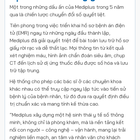
Một trong những dấu ấn của Mediplus trong 5 năm
qua là chiến lược chuyển đổi số quyết liệt.
Tiên phong trong việc triển khai hồ sơ bệnh án điện
tử (EMR) ngay từ những ngày đầu thành lập,
Mediplus đã giải quyết triệt để bài toán lưu trữ hồ sơ
giấy rời rạc và dễ thất lạc. Mọi thông tin từ kết quả
xét nghiệm máu, hình ảnh chẩn đoán siêu âm, chụp
CT đến lịch sử dị ứng thuốc đều được số hóa và lưu
trữ tập trung.
Hệ thống cho phép các bác sĩ ở các chuyên khoa
khác nhau có thể truy cập ngay lập tức vào tiền sử
bệnh lý của bệnh nhân, từ đó đưa ra quyết định điều
trị chuẩn xác và mang tính kế thừa cao.
“Mediplus xây dựng một hệ sinh thái y tế số thông
minh, không chỉ là phòng khám, mà là nền tảng kết
nối con người – công nghệ – vận hành, mang lại trải
nghiệm liền mạch, an tâm và nhân văn cho khách