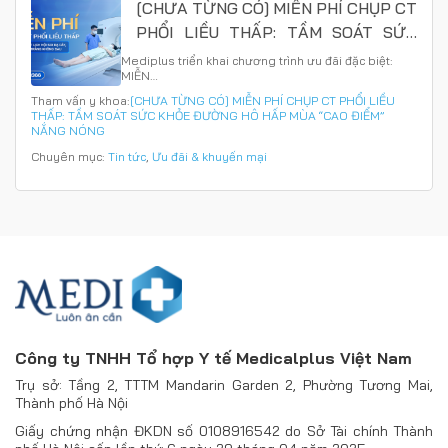
[CHƯA TỪNG CÓ] MIỄN PHÍ CHỤP CT
PHỔI LIỀU THẤP: TẦM SOÁT SỨC
KHỎE ĐƯỜNG HÔ HẤP MÙA “CAO
Mediplus triển khai chương trình ưu đãi đặc biệt:
MIỄN…
ĐIỂM” NẮNG NÓNG
Tham vấn y khoa:
[CHƯA TỪNG CÓ] MIỄN PHÍ CHỤP CT PHỔI LIỀU
THẤP: TẦM SOÁT SỨC KHỎE ĐƯỜNG HÔ HẤP MÙA “CAO ĐIỂM”
NẮNG NÓNG
Chuyên mục:
Tin tức
,
Ưu đãi & khuyến mại
Công ty TNHH Tổ hợp Y tế Medicalplus Việt Nam
Trụ sở: Tầng 2, TTTM Mandarin Garden 2, Phường Tương Mai,
Thành phố Hà Nội
Giấy chứng nhận ĐKDN số 0108916542 do Sở Tài chính Thành