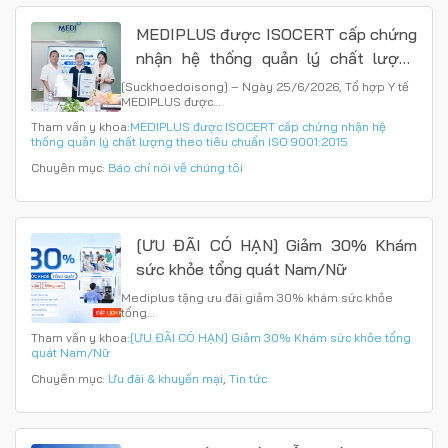
MEDIPLUS được ISOCERT cấp chứng
nhận hệ thống quản lý chất lượng
theo tiêu chuẩn ISO 9001:2015
[Suckhoedoisong] – Ngày 25/6/2026, Tổ hợp Y tế
MEDIPLUS được…
Tham vấn y khoa:
MEDIPLUS được ISOCERT cấp chứng nhận hệ
thống quản lý chất lượng theo tiêu chuẩn ISO 9001:2015
Chuyên mục:
Báo chí nói về chúng tôi
[ƯU ĐÃI CÓ HẠN] Giảm 30% Khám
sức khỏe tổng quát Nam/Nữ
Mediplus tặng ưu đãi giảm 30% khám sức khỏe
tổng…
Tham vấn y khoa:
[ƯU ĐÃI CÓ HẠN] Giảm 30% Khám sức khỏe tổng
quát Nam/Nữ
Chuyên mục:
Ưu đãi & khuyến mại
,
Tin tức