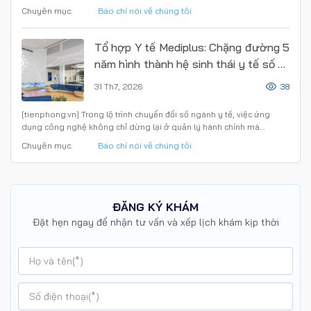
Chuyên mục:
Báo chí nói về chúng tôi
Tổ hợp Y tế Mediplus: Chặng đường 5
năm hình thành hệ sinh thái y tế số và
định hướng chiến lược đến năm 2030
31 Th7, 2026
38
[tienphong.vn] Trong lộ trình chuyển đổi số ngành y tế, việc ứng
dụng công nghệ không chỉ dừng lại ở quản lý hành chính mà…
Chuyên mục:
Báo chí nói về chúng tôi
ĐĂNG KÝ KHÁM
Đặt hẹn ngay để nhận tư vấn và xếp lịch khám kịp thời