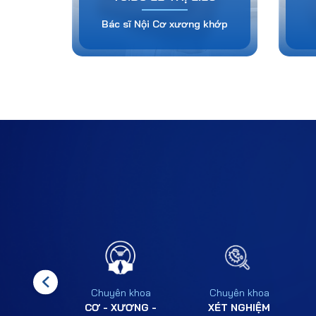
Bác sĩ Nội Cơ xương khớp
n khoa
Chuyên khoa
Chuyên khoa
HỤ KHOA
CƠ - XƯƠNG -
XÉT NGHIỆM