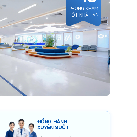
PHÒNG KHÁM
TỐT NHẤT VN
ĐỒNG HÀNH
XUYÊN SUỐT