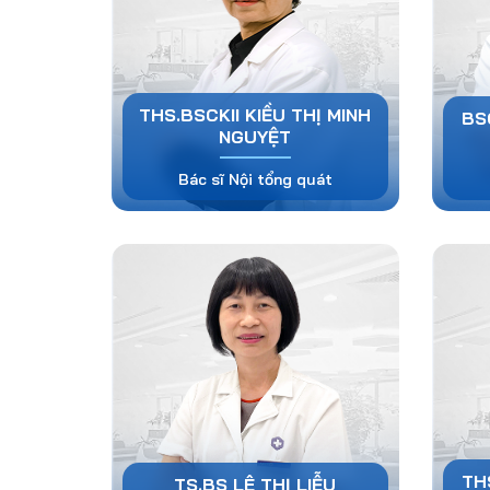
THS.BSCKII KIỀU THỊ MINH
BS
NGUYỆT
Bác sĩ Nội tổng quát
TH
TS.BS LÊ THỊ LIỄU