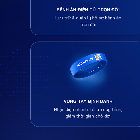
BỆNH ÁN ĐIỆN TỬ TRỌN ĐỜI
Lưu trữ & quản lý hồ sơ bệnh án
trọn đời
VÒNG TAY ĐỊNH DANH
Nhận diện nhanh, tối ưu quy trình,
giảm thời gian chờ đợi