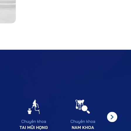
Chuyên khoa
Chuyên khoa
Chuyê
TAI MŨI HỌNG
NAM KHOA
SẢN P