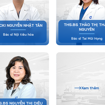
THS.BS THÀO THỊ T
CKI NGUYỄN NHẬT TÂN
NGUYÊN
Bác sĩ Nội tiêu hóa
Bác sĩ Tai Mũi Họng
Xem thêm
S.BS NGUYỄN THỊ DIỆU