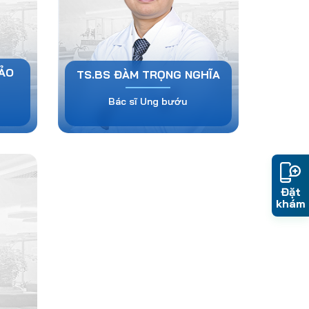
HẢO
TS.BS ĐÀM TRỌNG NGHĨA
Bác sĩ Ung bướu
Đặt
khám