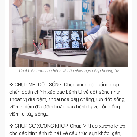
Phát hiện sớm các bệnh về não nhờ chụp cộng hưởng từ
✜ CHỤP MRI CỘT SỐNG: Chụp vùng cột sống giúp
chẩn đoán chính xác các bệnh lý về cột sống như
thoát vị đĩa đệm, thoái hóa dây chằng, lún đốt sống,
viêm nhiễm đĩa đệm hoặc các bệnh lý về tủy sống:
viêm, u tủy sống,…
✜ CHỤP CƠ XƯƠNG KHỚP: Chụp MRI cơ xương khớp
cho các hình ảnh rõ nét về cấu trúc sụn khớp, gân,