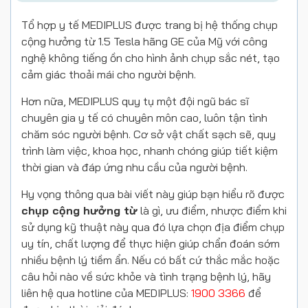
Tổ hợp y tế MEDIPLUS được trang bị hệ thống chụp
cộng hưởng từ 1.5 Tesla hãng GE của Mỹ với công
nghệ không tiếng ồn cho hình ảnh chụp sắc nét, tạo
cảm giác thoải mái cho người bệnh.
Hơn nữa, MEDIPLUS quy tụ một đội ngũ bác sĩ
chuyên gia y tế có chuyên môn cao, luôn tận tình
chăm sóc người bệnh. Cơ sở vật chất sạch sẽ, quy
trình làm việc, khoa học, nhanh chóng giúp tiết kiệm
thời gian và đáp ứng nhu cầu của người bệnh.
Hy vọng thông qua bài viết này giúp bạn hiểu rõ được
chụp cộng hưởng từ
là gì, ưu điểm, nhược điểm khi
sử dụng kỹ thuật này qua đó lựa chọn địa điểm chụp
uy tín, chất lượng để thực hiện giúp chẩn đoán sớm
nhiều bệnh lý tiềm ẩn. Nếu có bất cứ thắc mắc hoặc
câu hỏi nào về sức khỏe và tình trạng bệnh lý, hãy
liên hệ qua hotline của MEDIPLUS:
1900 3366
để