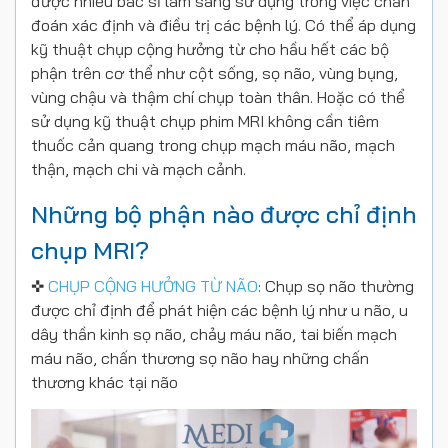
được nhiều bác sĩ lâm sàng sử dụng trong việc chẩn
đoán xác định và điều trị các bệnh lý. Có thể áp dụng
kỹ thuật chụp cộng hưởng từ cho hầu hết các bộ
phận trên cơ thể như cột sống, sọ não, vùng bụng,
vùng chậu và thậm chí chụp toàn thân. Hoặc có thể
sử dụng kỹ thuật chụp phim MRI không cần tiêm
thuốc cản quang trong chụp mạch máu não, mạch
thận, mạch chi và mạch cảnh.
Những bộ phận nào được chỉ định
chụp MRI?
✜
CHỤP CỘNG HƯỞNG TỪ NÃO
: Chụp sọ não thường
được chỉ định để phát hiện các bệnh lý như u não, u
dây thần kinh sọ não, chảy máu não, tai biến mạch
máu não, chấn thương sọ não hay những chấn
thương khác tại não