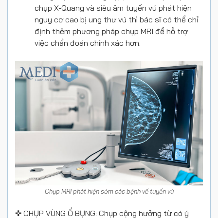
chụp X-Quang và siêu âm tuyến vú phát hiện
nguy cơ cao bị ung thư vú thì bác sĩ có thể chỉ
định thêm phương pháp chụp MRI để hỗ trợ
việc chẩn đoán chính xác hơn.
Chụp MRI phát hiện sớm các bệnh về tuyến vú
✜ CHỤP VÙNG Ổ BỤNG: Chụp cộng hưởng từ có ý