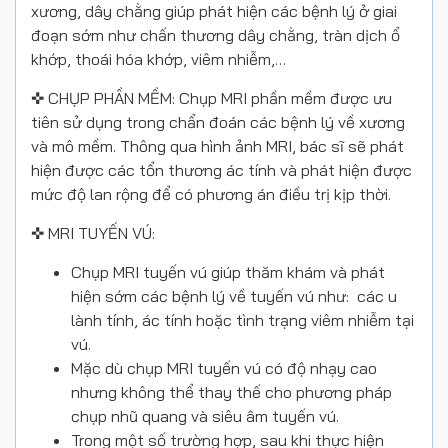
xương, dây chằng giúp phát hiện các bệnh lý ở giai
đoạn sớm như chấn thương dây chằng, tràn dịch ổ
khớp, thoái hóa khớp, viêm nhiễm,…
✜ CHỤP PHẦN MỀM: Chụp MRI phần mềm được ưu
tiên sử dụng trong chẩn đoán các bệnh lý về xương
và mô mềm. Thông qua hình ảnh MRI, bác sĩ sẽ phát
hiện được các tổn thương ác tính và phát hiện được
mức độ lan rộng để có phương án điều trị kịp thời.
✜ MRI TUYẾN VÚ:
Chụp MRI tuyến vú giúp thăm khám và phát
hiện sớm các bệnh lý về tuyến vú như: các u
lành tính, ác tính hoặc tình trạng viêm nhiễm tại
vú.
Mặc dù chụp MRI tuyến vú có độ nhạy cao
nhưng không thể thay thế cho phương pháp
chụp nhũ quang và siêu âm tuyến vú.
Trong một số trường hợp, sau khi thực hiện