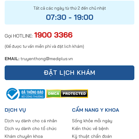
Tất cả các ngày từ thứ 2 đến chủ nhật
07:30 - 19:00
1900 3366
Gọi HOTLINE:
(Để được tư vấn miễn phí và đặt lich khám)
EMAIL:
truyenthong@mediplus.vn
ĐẶT LỊCH KHÁM
DỊCH VỤ
CẨM NANG Y KHOA
Dịch vụ dành cho cá nhân
Sống khỏe mỗi ngày
Dịch vụ dành cho tổ chức
Kiến thức về bệnh
Khám chuyên khoa
Kỹ thuật chẩn đoán