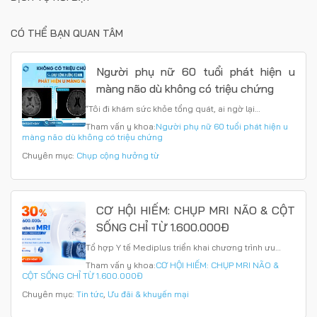
CÓ THỂ BẠN QUAN TÂM
Người phụ nữ 60 tuổi phát hiện u
màng não dù không có triệu chứng
“Tôi đi khám sức khỏe tổng quát, ai ngờ lại…
Tham vấn y khoa:
Người phụ nữ 60 tuổi phát hiện u
màng não dù không có triệu chứng
Chuyên mục:
Chụp cộng hưởng từ
CƠ HỘI HIẾM: CHỤP MRI NÃO & CỘT
SỐNG CHỈ TỪ 1.600.000Đ
Tổ hợp Y tế Mediplus triển khai chương trình ưu…
Tham vấn y khoa:
CƠ HỘI HIẾM: CHỤP MRI NÃO &
CỘT SỐNG CHỈ TỪ 1.600.000Đ
Chuyên mục:
Tin tức
,
Ưu đãi & khuyến mại