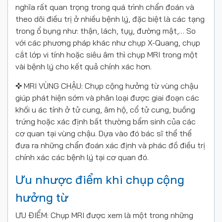
nghĩa rất quan trọng trong quá trình chẩn đoán và
theo dõi điều trị ở nhiều bệnh lý, đặc biệt là các tạng
trong ổ bụng như: thận, lách, tụy, đường mật,… So
với các phương pháp khác như chụp X-Quang, chụp
cắt lớp vi tính hoặc siêu âm thì chụp MRI trong một
vài bệnh lý cho kết quả chính xác hơn.
✜ MRI VÙNG CHẬU: Chụp cộng hưởng từ vùng chậu
giúp phát hiện sớm và phân loại được giai đoạn các
khối u ác tính ở tử cung, âm hộ, cổ tử cung, buồng
trứng hoặc xác định bất thường bẩm sinh của các
cơ quan tại vùng chậu. Dựa vào đó bác sĩ thể thể
đưa ra những chẩn đoán xác định và phác đồ điều trị
chính xác các bệnh lý tại cơ quan đó.
Ưu nhược điểm khi chụp cộng
hưởng từ
ƯU ĐIỂM: Chụp MRI được xem là một trong những