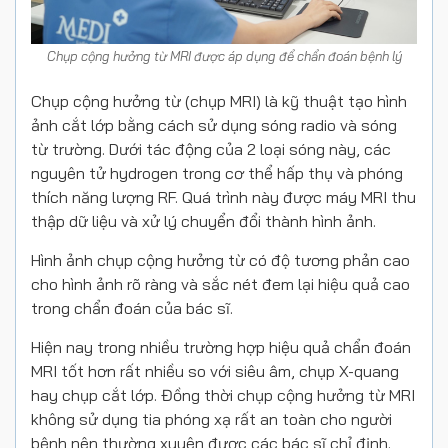
Chụp cộng hưởng từ MRI được áp dụng để chẩn đoán bệnh lý
Chụp cộng hưởng từ (chụp MRI) là kỹ thuật tạo hình
ảnh cắt lớp bằng cách sử dụng sóng radio và sóng
từ trường. Dưới tác động của 2 loại sóng này, các
nguyên tử hydrogen trong cơ thể hấp thụ và phóng
thích năng lượng RF. Quá trình này được máy MRI thu
thập dữ liệu và xử lý chuyển đổi thành hình ảnh.
Hình ảnh chụp cộng hưởng từ có độ tương phản cao
cho hình ảnh rõ ràng và sắc nét đem lại hiệu quả cao
trong chẩn đoán của bác sĩ.
Hiện nay trong nhiều trường hợp hiệu quả chẩn đoán
MRI tốt hơn rất nhiều so với siêu âm, chụp X-quang
hay chụp cắt lớp. Đồng thời chụp cộng hưởng từ MRI
không sử dụng tia phóng xạ rất an toàn cho người
bệnh nên thường xuyên được các bác sĩ chỉ định.