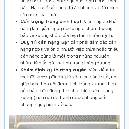
chứa nhiều canxi như: ngũ cốc, đậu nành, tôm
cá,… Hạn chế sử dụng đồ ăn nhanh và đồ chiên
rán nhiều dầu mỡ.
Cẩn trọng trong sinh hoạt:
Việc này có khả
năng làm giảm nguy cơ té ngã, chấn thương
bảo vệ xương khớp của bạn luôn khỏe mạnh.
Duy trì cân nặng
: Bạn cần phải đảm bảo cân
nặng hợp lí và ổn định. Bởi việc thừa hoặc thiếu
cân nặng cũng là một trong những nguyên
nhân tiềm ẩn gây ra tình trạng loãng xương.
Khám định kỳ thường xuyên
: Việc kiểm tra
mật độ xương định kỳ là vô cùng cần thiết, nó
giúp bạn theo dõi được tình trạng xương khớp
của bản thân đồng thời phát hiện sớm loãng
xương( nếu có) để tránh được những biến
chứng nguy hiểm về sau.