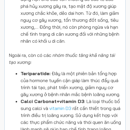
phá hủy xương gây ra, tạo mật độ xương giúp
xương chắc khỏe, dẻo dai hơn. Từ đó, làm giảm
nguy cơ gãy xương, tổn thương đốt sống, tiêu
xương,… Đồng thời, nó còn phòng ngừa và hạn
chế tình trạng di căn xương đối với những bệnh
nhân có khối u di căn.
Ngoài ra, còn có các
nhóm thuốc tăng khả năng tái
tạo xương:
Teriparatide:
Đây là một phiên bản tổng hợp
của hormone tuyến cận giáp làm thúc đẩy quá
trình tái tạo, phát triển xương, giảm nguy cơ
gãy xương ở bệnh nhân mắc bệnh loãng xương.
Calci Carbonat+vitamin D3
: Là loại thuốc bổ
sung calci và
vitamin D3
rất cần thiết trong quá
trình điều trị loãng xương. Sử dụng kết hợp với
các thực phẩm chức năng và thói quen ăn uống
lành mạnh sẽ giúp hạn chế tình trạng loãng