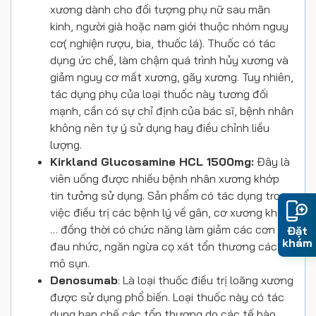
xương dành cho đối tượng phụ nữ sau mãn
kinh, người già hoặc nam giới thuộc nhóm nguy
cơ( nghiện rượu, bia, thuốc lá). Thuốc có tác
dụng ức chế, làm chậm quá trình hủy xương và
giảm nguy cơ mất xương, gãy xương. Tuy nhiên,
tác dụng phụ của loại thuốc này tương đối
mạnh, cần có sự chỉ định của bác sĩ, bệnh nhân
không nên tự ý sử dụng hay điều chỉnh liều
lượng.
Kirkland Glucosamine HCL 1500mg:
Đây là
viên uống được nhiều bệnh nhân xương khớp
tin tưởng sử dụng. Sản phẩm có tác dụng trong
việc điều trị các bệnh lý về gân, cơ xương khớp,
… đồng thời có chức năng làm giảm các cơn
Đặt
khám
đau nhức, ngăn ngừa cọ xát tổn thương các
mô sụn.
Denosumab
: Là loại thuốc điều trị loãng xương
được sử dụng phổ biến. Loại thuốc này có tác
dụng hạn chế các tổn thương do các tế bào