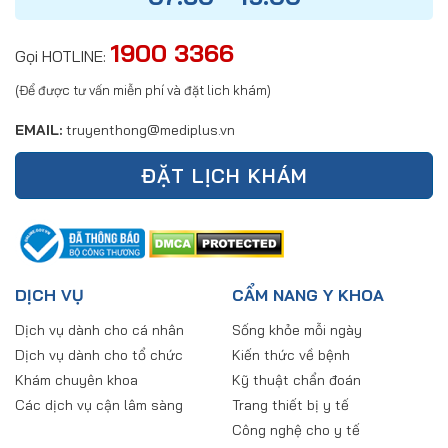
1900 3366
Gọi HOTLINE:
(Để được tư vấn miễn phí và đặt lich khám)
EMAIL:
truyenthong@mediplus.vn
ĐẶT LỊCH KHÁM
DỊCH VỤ
CẨM NANG Y KHOA
Dịch vụ dành cho cá nhân
Sống khỏe mỗi ngày
Dịch vụ dành cho tổ chức
Kiến thức về bệnh
Khám chuyên khoa
Kỹ thuật chẩn đoán
Các dịch vụ cận lâm sàng
Trang thiết bị y tế
Công nghệ cho y tế