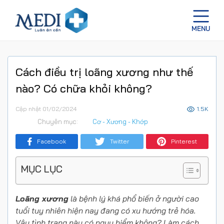
Cách điều trị loãng xương như thế
nào? Có chữa khỏi không?
Cập nhật 01/02/2024
1.5K
Chuyên mục:
Cơ - Xương - Khớp
Facebook
Twitter
Pinterest
MỤC LỤC
Loãng xương
là bệnh lý khá phổ biến ở người cao
tuổi tuy nhiên hiện nay đang có xu hướng trẻ hóa.
Vậy tình trạng này có nguy hiểm không? Làm cách